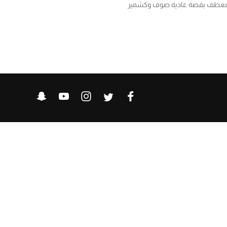
عطف بقصة عادية صوف وكشمير