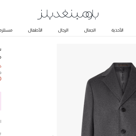
الأحذية
الجمال
الرجال
الأطفال
مستلزما
س
م
خ
0
0
ا
ب