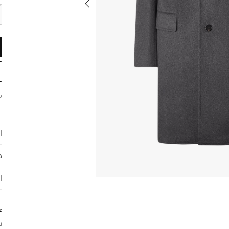
م
ا
ح
ا
ع
س