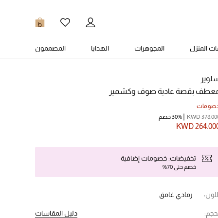
0
ت المنزل
المجوهرات
الهدايا
المصممون
لوير
عطف بقصة عادية صوف وكشمير
صومات
KWD 378.00
30% خصم
KWD 264.00
تخفيضات: خصومات إضافية
خصم حتى 70%
للون:
رمادي غامق
حجم:
دليل المقاسات