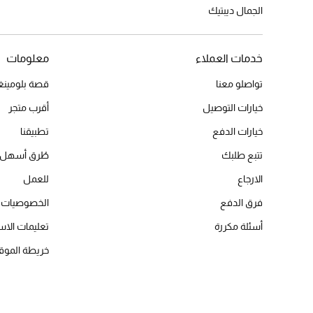
الجمال ديبتيك
خدمات العملاء
معلومات
تواصلو معنا
قصة بلومينغد
خيارات التوصيل
أقرب متجر
خيارات الدفع
تطبيقنا
تتبع طلبك
طُرق أسهل 
الارجاع
للعمل
فرق الدفع
الخصوصيات
أسئلة مكررة
تعليمات الاس
خريطة الموق