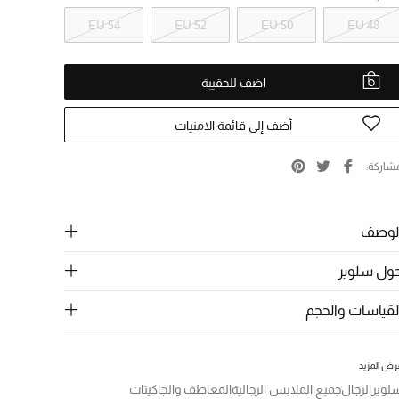
EU 54
EU 52
EU 50
EU 48
اضف للحقيبة
أضف إلى قائمة الامنيات
شاركة
لوصف
ول سلوير
لقياسات والحجم
رض المزيد
لوير
الرجال
جميع الملابس الرجالية
المعاطف والجاكيتات