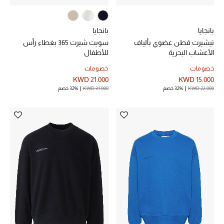
عرض جميع المنتجات
خصومات
بانجايا
بانجايا
تيشيرت قطن عضوي بألياف
سويت شيرت 365 بغطاء رأس
ما وصلنا حديثاً
الأعشاب البحرية
للأطفال
خصومات
خصومات
الموسم الجديد
KWD 21.000
KWD 15.000
KWD 22.000
32% خصم
KWD 31.000
32% خصم
ركن أناقة المنتجعات
حصريًا عبر الإنترنت
جميع إصدارتنا النسائية
تشكيلة المناسبات للنساء
الحب للمحلي
الملابس الرياضية النسائية