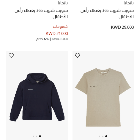
بانجايا
بانجايا
الرجال
سويت شيرت 365 بغطاء رأس
سويت شيرت 365 بغطاء رأس
للأطفال
للأطفال
الجمال
خصومات
KWD 29.000
KWD 21.000
الأطفال
KWD 31.000
32% خصم
مستلزمات المنزل
المجوهرات
جديد لدينا
نسوقوا أحدث ما وصلنا
النساء