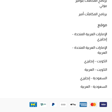
برنامج المكافآت بلوميز
بيوتي
العودة إلى المدرسة
برنامج المكافآت أمبر
تسوقوا التشكيلة
موقع
الإمارات العربية المتحدة -
مستلزمات المنزل
إنجليزي
الإمارات العربية المتحدة -
عرض جميع المنتجات
العربية
الكويت - إنجليزي
الهدايا
الكويت - العربية
ما وصلنا حديثا
السعودية - إنجليزي
أبرز المصممين
السعودية - العربية
غرفة الطعام
الديكورات والإكسسوارات