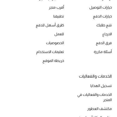
الموسم الجديد
خيارات التوصيل
أقرب متجر
خيارات الدفع
تطبيقنا
ما وصل حديثاً
تتبع طلبك
طُرق أسهل للدفع
ركن أناقة المنتجعات
الارجاع
للعمل
فرق الدفع
الخصوصيات
هدايا للأطفال
أسئلة مكررة
تعليمات الاستخدام
تشكيلة مستلزمات الأطفال
خريطة الموقع
مستلزمات الأطفال الرضع
الخدمات والفعاليات
مستلزمات البنات (2 - 14 سنة)
تسجيل الهدايا
مستلزمات الأولاد (2 - 14 سنة)
الخدمات والفعاليات في
المتجر
أبرز المصممين
مكتشف العطور