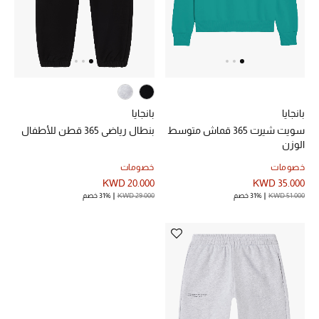
أحذية مختارة
تسوقوا الأحذية
بانجايا
بانجايا
الجمال
سويت شيرت 365 قماش متوسط
بنطال رياضي 365 قطن للأطفال
الوزن
خصومات
خصومات
خصومات
KWD 20.000
KWD 35.000
KWD 51.000
31% خصم
KWD 29.000
31% خصم
جميع مستحضرات الجمال
الجديد في عالم الجمال
الأكثر مبيعاً
العطور