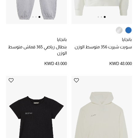
موضة نسائية
تسوقوا للنساء
الحقائب
بانجايا
بانجايا
سويت شيرت 356 متوسط الوزن
بنطال رياضي 365 قماش متوسط
الموسم الجديد
الوزن
KWD 43.000
KWD 48.000
الحقائب النسائية
دليل ملتزمات الحقائب
حقائب رجالية
حقائب الأطفال
أبرز المصممين