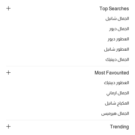
الموسم الجديد
Top Searches
ما وصلنا حديثاً
الجمال شانيل
الجمال ديور
ركن أناقة المنتجعات
العطور ديور
حصريًا عبر الإنترنت
العطور شانيل
دليل مستلزمات الرجال
الجمال ديبتيك
أبرز المصممين
Most Favourited
العطور ديبتيك
جميع الملابس الرجالية
الجمال ارماني
الأحذية الرجالية
المكياج شانيل
الجمال هيرميس
جميع الإكسسورات الرجالية
Trending
حقائب رجالية