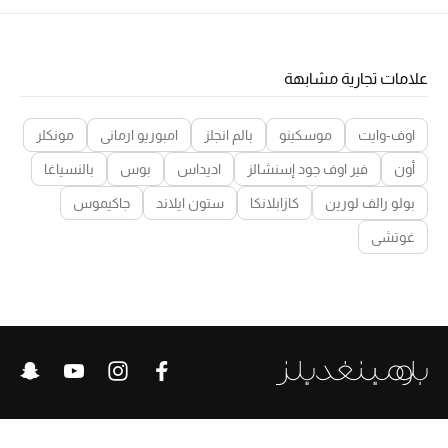
دليل مستلزمات الجمال
أبرز الماركات
علامات تجارية مشابهة
اوف-وايت
موسكينو
بالم انجلز
امبوريو ارماني
مونكلر
ماركات جديدة للجمال
أون
فير اوف جود إسنشالز
اديداس
بوس
بالنسياغا
تسوقوا أحدث الماركات
بولو رالف لورين
كازابلانكا
ستون ايلاند
جاكيموس
غوتشي
الرجال
عرض جميع المنتجات
خصومات
الهدايا