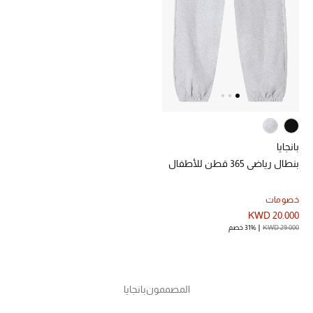
مكتشف العطور
المكياج
العناية بالبشرة
مستحضرات العناية
بانجايا
مستحضرات الاستحمام والعناية بالجسم
بنطال رياضي 365 قطن للأطفال
العناية بالشعر
خصومات
KWD 20.000
الصحة والعافية
KWD 29.000
31% خصم
الجمال في بلوميز
هدايا
المصممون
بانجايا