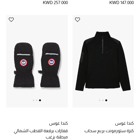
KWD 257.000
KWD 147.000
العناية الشخصية بالرجال
صُممت للرجال
تسوقوا للرجال
الأطفال
عرض جميع المنتجات
خصومات
عودة صغاركم للمدارس
كندا غوس
كندا غوس
كنزة ستورمونت بربع سحاب
قفازات برقعة القطب الشمالي
الهدايا
مبطنة بزغب