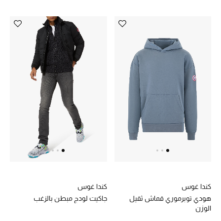
الموسم الجديد
ما وصلنا حديثاً
ركن أناقة المنتجعات
حصريًا عبر الإنترنت
دليل مستلزمات الرجال
أبرز المصممين
جميع الملابس الرجالية
الأحذية الرجالية
كندا غوس
كندا غوس
جميع الإكسسورات الرجالية
هودي توبرموري قماش ثقيل
جاكيت لودج مبطن بالزغب
الوزن
حقائب رجالية