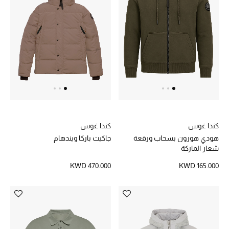
تشكيلة الأعراس
حقائب وأحذية متطابقة
هدايا للنساء
ركن الفخامة
جميع الملابس النسائية
كندا غوس
كندا غوس
هودي هورون بسحاب ورقعة
جاكيت باركا ويندهام
جميع الأحذية النسائية
شعار الماركة
جميع الحقائب النسائية
KWD 470.000
KWD 165.000
جميع الإكسسورات النسائية