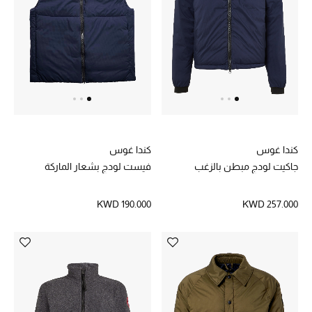
الرجال
الجمال
الأطفال
مستلزمات المنزل
المجوهرات
كندا غوس
كندا غوس
جاكيت لودج مبطن بالزغب
فيست لودج بشعار الماركة
KWD 190.000
KWD 257.000
جديد لدينا
نسوقوا أحدث ما وصلنا
النساء