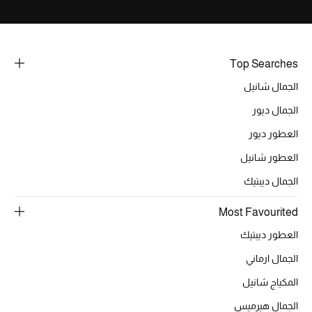
هدايا حسب السعر
هدايا للجميع
Top Searches
تسوقوا الهدايا
الجمال شانيل
الجمال ديور
المصممون
العطور ديور
العطور شانيل
المصممون أ-ي
الجمال ديبتيك
مصممون جدد
Most Favourited
العطور ديبتيك
حصريات
الجمال ارماني
الأزياء
المكياج شانيل
الجمال
الجمال هيرميس