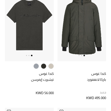
أبرز الحقائب
تسوقوا الحقائب
الأحذية
الموسم الجديد
أحذية النسائية
كندا غوس
كندا غوس
تشكيلة الأحذية
باركا لانغفورد
تيشيرت إيمرسن
الأحذية الرجالية
جديد
KWD 56.000
أحذية للأطفال
KWD 495.000
أبرز المصممين