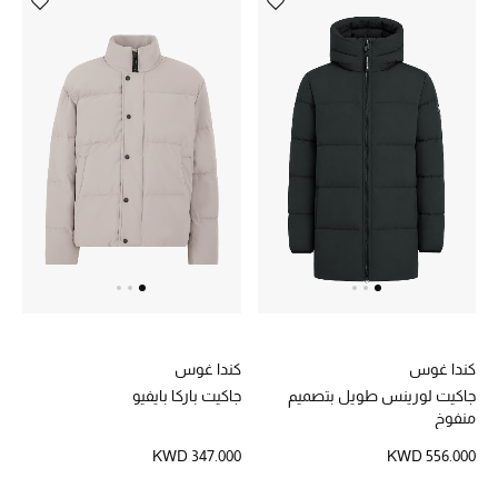
أحذية مختارة
تسوقوا الأحذية
الجمال
خصومات
جميع مستحضرات الجمال
كندا غوس
كندا غوس
الجديد في عالم الجمال
جاكيت لورينس طويل بتصميم
جاكيت باركا بايفيو
منفوخ
الأكثر مبيعاً
KWD 347.000
KWD 556.000
العطور