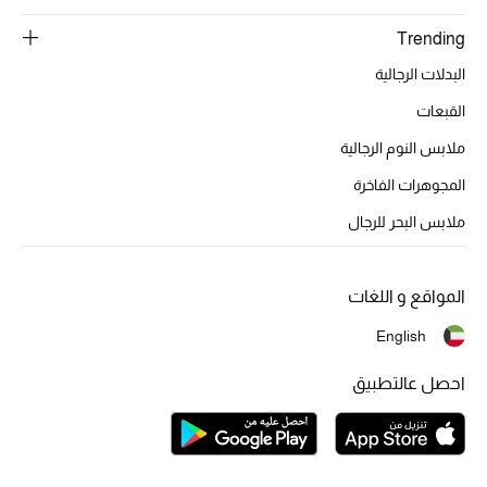
Trending
مستلزمات المنزل
البدلات الرجالية
القبعات
توتيمي
ملابس النوم الرجالية
تعكس توتيمي فن الأناقة السهلة بقطع أساسية راقية
مصممة لتدوم وتتجاوز صيحات الموسم
المجوهرات الفاخرة
تسوقوا توتيمي
ملابس البحر للرجال
المواقع و اللغات
English
احصل عالتطبيق