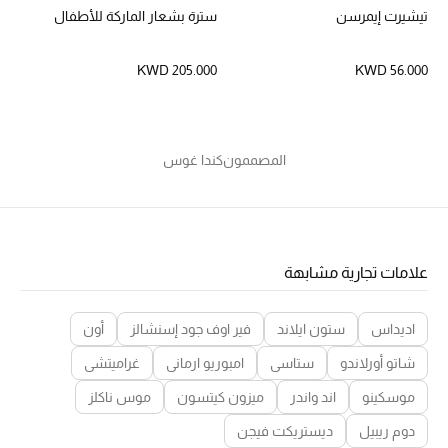
تيشيرت إيمرسن
سترة بشعار الماركة للأطفال
مجوهرات فاخرة للنساء
KWD 205.000
KWD 56.000
مجوهرات عصرية للنساء
إكسسوارات للرجال
المصممون
كندا غوس
مجوهرات فاخرة للأطفال
ساعات
علامات تجارية مشابهة
هدايا مُعبرة
اديداس
ستون ايلاند
فير اوف جود إسنشالز
أون
تسوقوا المجوهرات
شاتو أورلاندو
ستاسي
امبوريو ارماني
غراميتشي
موسكينو
اند واندر
ميزون كيتسون
موس ناكلز
الهدايا
دوم ريبيل
ديستريكت فيجن