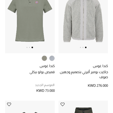
موضة نسائية
تسوقوا للنساء
الحقائب
الموسم الجديد
الحقائب النسائية
دليل ملتزمات الحقائب
كندا غوس
كندا غوس
جاكيت بومبر ألبرني بتصميم وجهين
قميص بولو بيكلي
صوف
حقائب رجالية
الموسم الجديد
KWD 276.000
حقائب الأطفال
KWD 73.000
أبرز المصممين