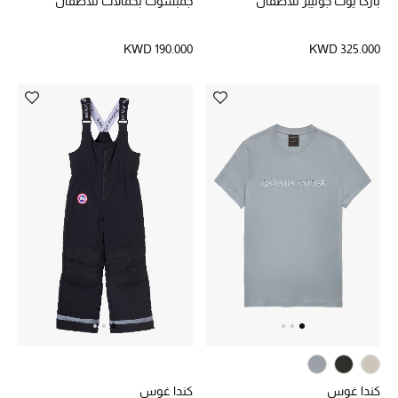
باركا يوث جونيبر للأطفال
جمبسوت بحمالات للأطفال
الشراشف
KWD 190.000
KWD 325.000
الحمام
الشموع والعطور المنزلية
مستلزمات المنزل
تسوقوا للمنزل
المجوهرات
عرض كل التنزيلات
أبرز المصممين
كندا غوس
كندا غوس