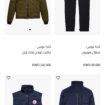
خصم حتى 70%
تسوقوا الآن
ما وصلنا حديثاً
كندا غوس
كندا غوس
ما وصلنا حديثاً
بنطال هورون
جاكيت لودج بلاك ليبل
الموسم الجديد
KWD 242.000
KWD 88.000
النساء
الحقائب النسائية
أحذية النسائية