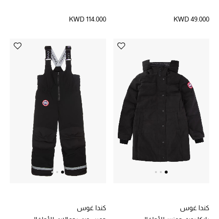
KWD 114.000
KWD 49.000
العودة إلى المدرسة
تسوقوا التشكيلة
مستلزمات المنزل
عرض جميع المنتجات
الهدايا
ما وصلنا حديثا
أبرز المصممين
غرفة الطعام
كندا غوس
كندا غوس
الديكورات والإكسسوارات