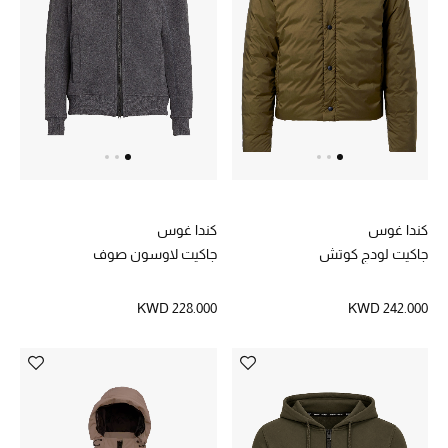
عرض جميع المنتجات
خصومات
ما وصلنا حديثاً
الموسم الجديد
ركن أناقة المنتجعات
كندا غوس
كندا غوس
حصريًا عبر الإنترنت
جاكيت لودج كوتش
جاكيت لاوسون صوف
جميع إصدارتنا النسائية
KWD 228.000
KWD 242.000
تشكيلة المناسبات للنساء
الحب للمحلي
الملابس الرياضية النسائية