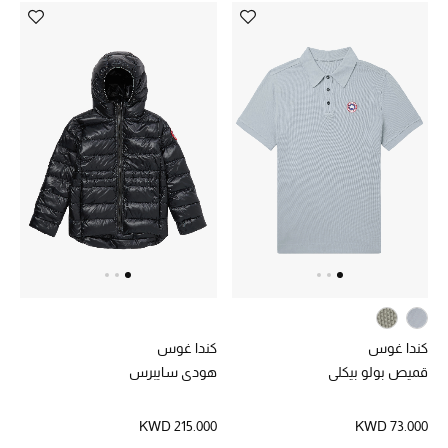
مكتشف العطور
المكياج
العناية بالبشرة
مستحضرات العناية
مستحضرات الاستحمام والعناية بالجسم
العناية بالشعر
الصحة والعافية
كندا غوس
كندا غوس
الجمال في بلوميز
قميص بولو بيكلي
هودي سايبرس
هدايا
KWD 215.000
KWD 73.000