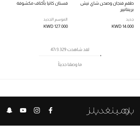
طقم فنجان وصحن شاي نيش
فستان كاتيا بأكتاف مكشوفة
برينتانيير
جديد
الموسم الجديد
KWD 127.000
KWD 14.000
لقد شاهدت 47/3.329
ما وصلنا حديثاً