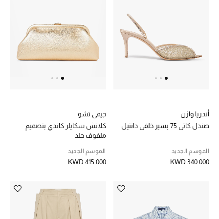
مكتشف العطور
المكياج
العناية بالبشرة
مستحضرات العناية
مستحضرات الاستحمام والعناية بالجسم
أندريا وازن
جيمي تشو
صندل كاتي 75 بسير خلفي دانتيل
كلاتش سكايلر كاندي بتصميم
العناية بالشعر
ملفوف جلد
الموسم الجديد
الموسم الجديد
الصحة والعافية
KWD 415.000
KWD 340.000
الجمال في بلوميز
هدايا