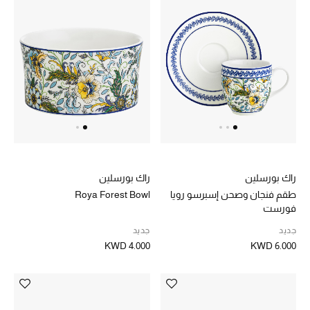
راك بورسلين
راك بورسلين
طقم فنجان وصحن إسبرسو رويا
Roya Forest Bowl
فورست
جديد
جديد
KWD 4.000
KWD 6.000