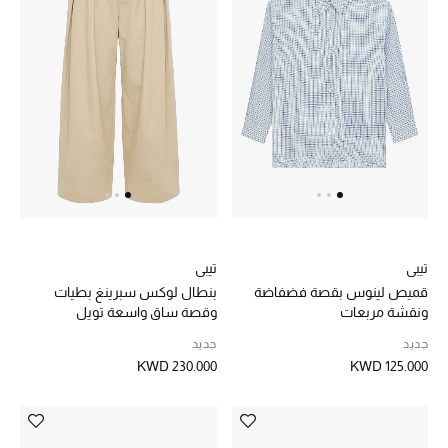
دليل مستلزمات الجمال
أبرز الماركات
ماركات جديدة للجمال
تسوقوا أحدث الماركات
الرجال
تيبي
تيبي
قميص لينوس بقصة فضفاضة
بنطال لوكس سبرينغ بطيات
عرض جميع المنتجات
ونقشة مربعات
وقصة ساق واسعة تويل
جديد
جديد
خصومات
KWD 230.000
KWD 125.000
الهدايا