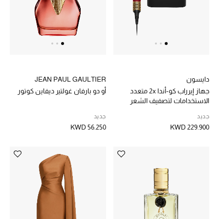
أبرز الحقائب
تسوقوا الحقائب
الأحذية
دايسون
JEAN PAUL GAULTIER
جهاز إيرراب كو-أندا 2x متعدد
أو دو بارفان غولتير ديفاين كوتور
الموسم الجديد
الاستخدامات لتصفيف الشعر
وتجفيفه – للشعر المستقيم
جديد
جديد
والمموج
أحذية النسائية
KWD 56.250
KWD 229.900
تشكيلة الأحذية
الأحذية الرجالية
أحذية للأطفال
أبرز المصممين