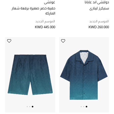
دولتشي اند غابانا
غوتشي
مجوهرات فاخرة للنساء
سنيكرز ليباري
حقيبة خصر صغيرة برقعة شعار
الماركة
مجوهرات عصرية للنساء
الموسم الجديد
الموسم الجديد
KWD 445.000
KWD 260.000
إكسسوارات للرجال
مجوهرات فاخرة للأطفال
ساعات
هدايا مُعبرة
تسوقوا المجوهرات
الهدايا