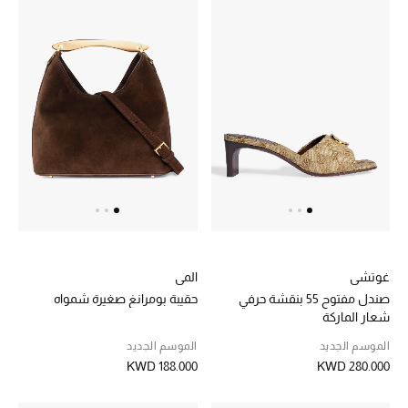
الموسم الجديد
ما وصلنا حديثاً
ركن أناقة المنتجعات
حصريًا عبر الإنترنت
دليل مستلزمات الرجال
أبرز المصممين
جميع الملابس الرجالية
غوتشي
المي
صندل مفتوح 55 بنقشة حرفي
حقيبة بومرانغ صغيرة شمواه
الأحذية الرجالية
شعار الماركة
الموسم الجديد
الموسم الجديد
جميع الإكسسورات الرجالية
KWD 188.000
KWD 280.000
حقائب رجالية