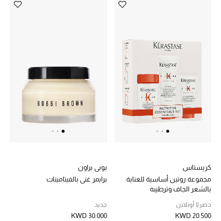
العناية الشخصية بالرجال
صُممت للرجال
تسوقوا للرجال
الأطفال
عرض جميع المنتجات
خصومات
كريستاس
بوبي براون
مجموعة روتين أساسية للعناية
برايمر غني بالفيتامينات
عودة صغاركم للمدارس
بالشعر الجاف وترطيبه
حصريًا أونلاين
جديد
الهدايا
KWD 30.000
KWD 20.500