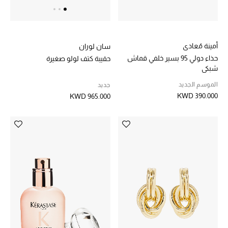
تشكيلة الأعراس
حقائب وأحذية متطابقة
أمينة مُعادي
سان لوران
حذاء دولي 95 بسير خلفي قماش
حقيبة كتف لولو صغيرة
هدايا للنساء
شبكي
الموسم الجديد
جديد
ركن الفخامة
KWD 390.000
KWD 965.000
جميع الملابس النسائية
جميع الأحذية النسائية
جميع الحقائب النسائية
جميع الإكسسورات النسائية