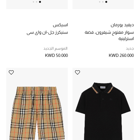
هدايا حسب السعر
ديفيد يورمان
اسيكس
هدايا للجميع
سوار مفتوح شيفرون، فضة
سنيكرز جل-ان واي سي
تسوقوا الهدايا
استرلينية
جديد
الموسم الجديد
KWD 50.000
KWD 260.000
المصممون
المصممون أ-ي
مصممون جدد
حصريات
الأزياء
الجمال