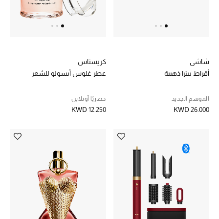
موضة نسائية
تسوقوا للنساء
الحقائب
شاشي
كريستاس
أقراط بيترا ذهبية
عطر غلوس أبسولو للشعر
الموسم الجديد
الموسم الجديد
حصريًا أونلاين
الحقائب النسائية
KWD 12.250
KWD 26.000
دليل ملتزمات الحقائب
حقائب رجالية
حقائب الأطفال
أبرز المصممين