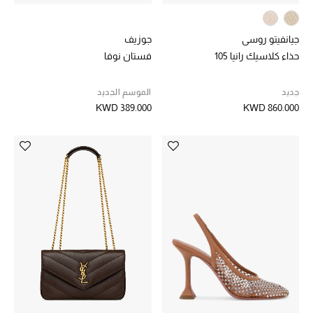
عرض جميع المنتجات
خصومات
جيانفيتو روسي
جوزيف
حذاء كلاسيك رانيا 105
فستان نوفا
ما وصلنا حديثاً
جديد
الموسم الجديد
الموسم الجديد
KWD 389.000
KWD 860.000
ركن أناقة المنتجعات
حصريًا عبر الإنترنت
جميع إصدارتنا النسائية
تشكيلة المناسبات للنساء
الحب للمحلي
الملابس الرياضية النسائية