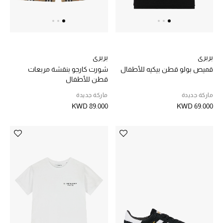
مستلزمات المنزل
بربري
بربري
توتيمي
قميص بولو قطن بيكيه للأطفال
شورت كارجو بنقشة مربعات
تعكس توتيمي فن الأناقة السهلة بقطع أساسية راقية
قطن للأطفال
مصممة لتدوم وتتجاوز صيحات الموسم
تسوقوا توتيمي
ماركة جديدة
ماركة جديدة
KWD 89.000
KWD 69.000