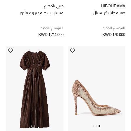
الرجال
HIBOURAMA
جيني باكهام
حقيبة جايا بكريستال
فستان سهرة ديزرت فلاور
الجمال
الموسم الجديد
الموسم الجديد
الأطفال
KWD 1,714.000
KWD 170.000
مستلزمات المنزل
المجوهرات
جديد لدينا
نسوقوا أحدث ما وصلنا
النساء