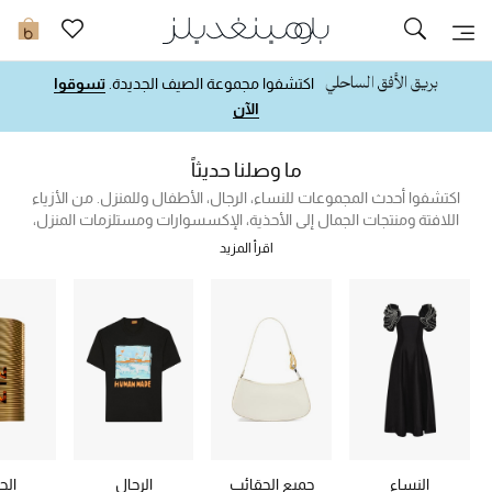
تخفيضات
0
اكتشفوا مجموعة الصيف الجديدة.
تسوقوا
مشاهدة الكل
الآن
جديد في الخصومات
ما وصلنا حديثاً
اكتشفوا أحدث المجموعات للنساء، الرجال، الأطفال وللمنزل. من الأزياء
مزيد من التخفيضات
اللافتة ومنتجات الجمال إلى الأحذية، الإكسسوارات ومستلزمات المنزل،
تسوقوا أبرز قطع الموسم وأكثرها طلباً في مكان واحد.
اقرأ المزيد
النساء
الرجال
الجمال
الأطفال
مستلزمات المنزل
النساء
جميع الحقائب
الرجال
الج