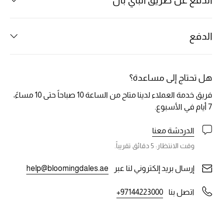
الدفع عن طريق الباي بال
خصم حتى 70%
الدفع
تسوقوا الآن
هل تحتاج إلى مساعدة؟
ما وصلنا حديثاً
فريق خدمة العملاء لدينا متاح من الساعة 10 صباحاً حتى 10 مساءً،
7 أيام في الأسبوع.
ما وصلنا حديثاً
الدردشة معنا
الموسم الجديد
وقت الانتظار: 5 دقائق تقريباً.
النساء
إرسال بريد إلكتروني لنا عبر
help@bloomingdales.ae
الحقائب النسائية
اتصل بنا
+97144223000
أحذية النسائية