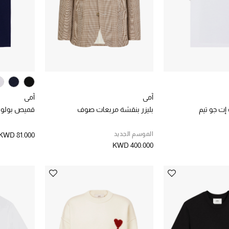
آمي
آمي
ت جو تيم
بليزر بنقشة مربعات صوف
قميص بولو د
الموسم الجديد
KWD 81.000
KWD 400.000