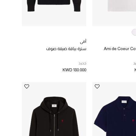
آمي
Ami de Coeur Cot
سترة بياقة ضيقة صوف
د
جديد
KWD 180.000