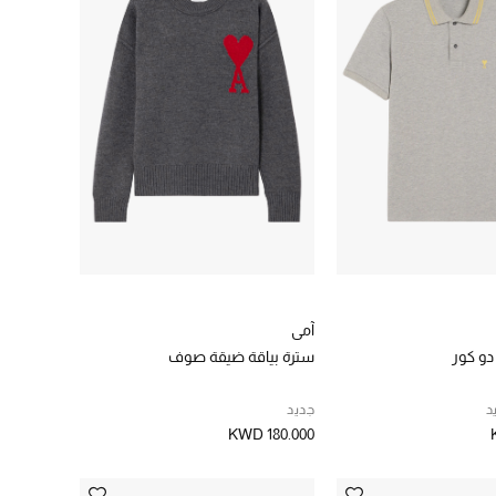
آمي
و كور
سترة بياقة ضيقة صوف
د
جديد
KWD 180.000