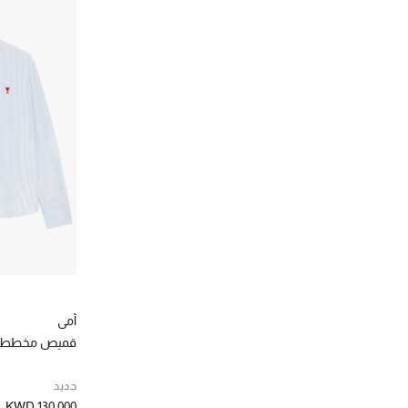
آمي
قميص مخطط
جديد
KWD 130.000