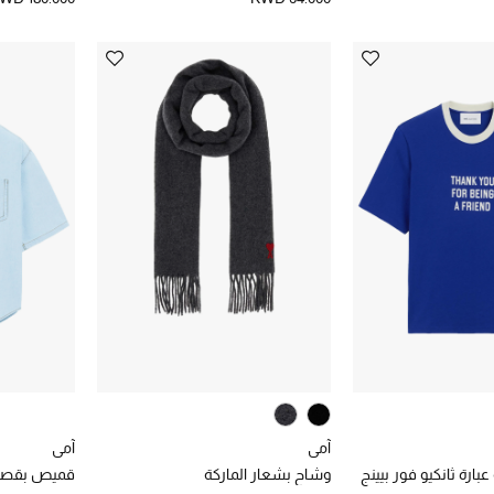
آمي
آمي
ارة ثانكيو فور بيينج
وشاح بشعار الماركة
قميص بقصة 