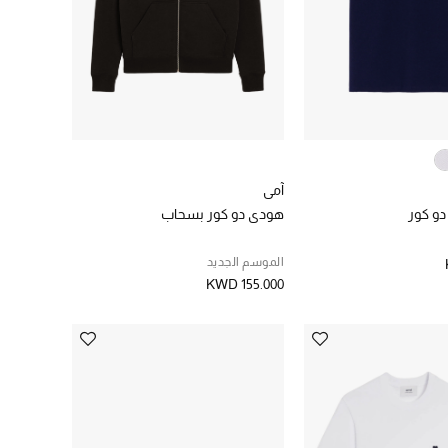
آمي
و كور
هودي دو كور بسحاب
الموسم الجديد
KWD 155.000