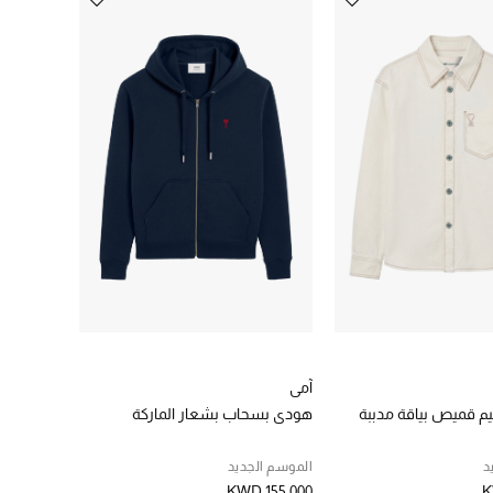
آمي
م قميص بياقة مدببة
هودي بسحاب بشعار الماركة
د
الموسم الجديد
KWD 155.000
K