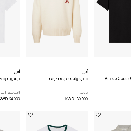
آمي
آمي
Ami de Coeur 
سترة بياقة ضيقة صوف
تيشيرت بشعا
جديد
الموسم الجدي
KWD 64.000
KWD 180.000