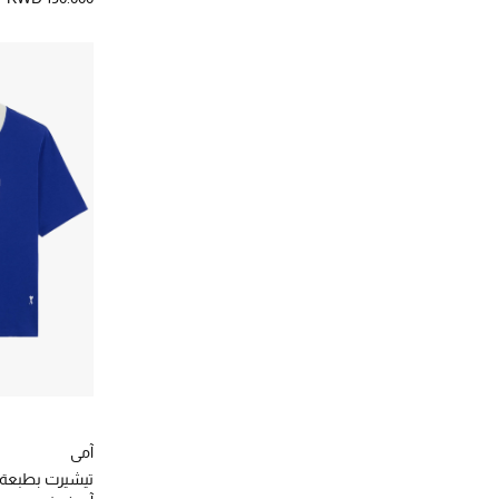
آمي
تيشيرت بطبعة عب