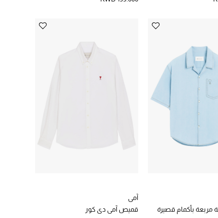
آمي
مربعة بأكمام قصيرة
قميص آمي دي كور