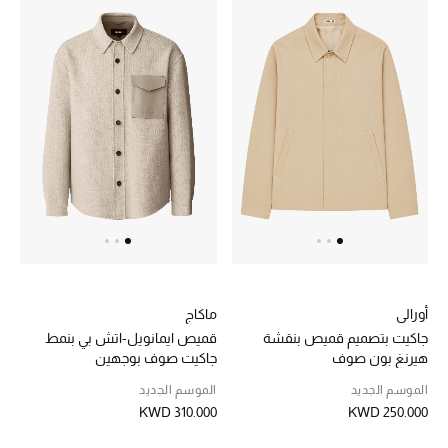
أورالي
ماكاج
جاكيت بتصميم قميص بنقشة
قميص ايمانويل-اتش بي بنمط
هيرنغ بون صوف
جاكيت صوف بوجهين
الموسم الجديد
الموسم الجديد
KWD 310.000
KWD 250.000