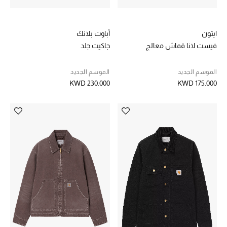
الموسم الجديد
ايتون
أباوت بلانك
ما وصل حديثاً
فيست لانا قماش معالج
جاكيت جلد
ركن أناقة المنتجعات
الموسم الجديد
الموسم الجديد
KWD 230.000
KWD 175.000
هدايا للأطفال
تشكيلة مستلزمات الأطفال
مستلزمات الأطفال الرضع
مستلزمات البنات (2 - 14 سنة)
مستلزمات الأولاد (2 - 14 سنة)
أبرز المصممين