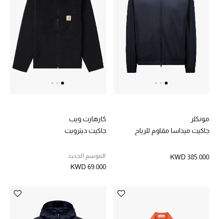
هدايا حسب السعر
هدايا للجميع
تسوقوا الهدايا
المصممون
مونكلر
كارهارت ويب
المصممون أ-ي
جاكيت ميداسا مقاوم للرياح
جاكيت ديترويت
مصممون جدد
الموسم الجديد
KWD 385.000
حصريات
KWD 69.000
الأزياء
الجمال