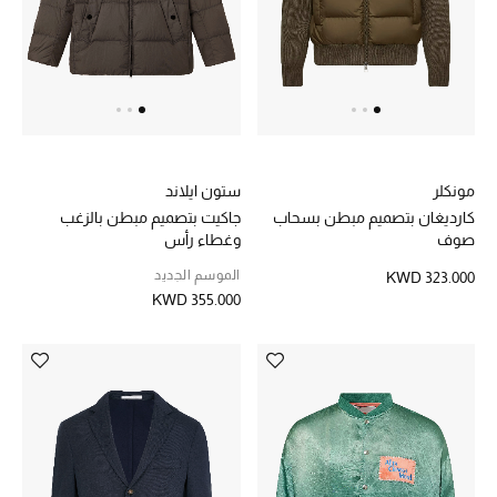
مجوهرات فاخرة للنساء
مجوهرات عصرية للنساء
إكسسوارات للرجال
مونكلر
ستون ايلاند
مجوهرات فاخرة للأطفال
كارديغان بتصميم مبطن بسحاب
جاكيت بتصميم مبطن بالزغب
صوف
وغطاء رأس
ساعات
الموسم الجديد
KWD 323.000
KWD 355.000
هدايا مُعبرة
تسوقوا المجوهرات
الهدايا