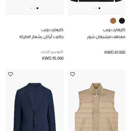
العودة إلى المدرسة
تسوقوا التشكيلة
كارهارت ويب
كارهارت ويب
معطف ميشيغان شور
جاكيت أركان بشعار الماركة
مستلزمات المنزل
الموسم الجديد
KWD 61.000
KWD 95.000
عرض جميع المنتجات
الهدايا
ما وصلنا حديثا
أبرز المصممين
غرفة الطعام
الديكورات والإكسسوارات