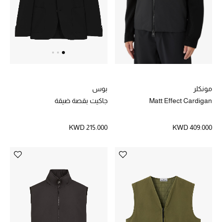
خصم حتى 70%
تسوقوا الآن
ما وصلنا حديثاً
مونكلر
بوس
Matt Effect Cardigan
جاكيت بقصة ضيقة
ما وصلنا حديثاً
KWD 409.000
KWD 215.000
الموسم الجديد
النساء
الحقائب النسائية
أحذية النسائية