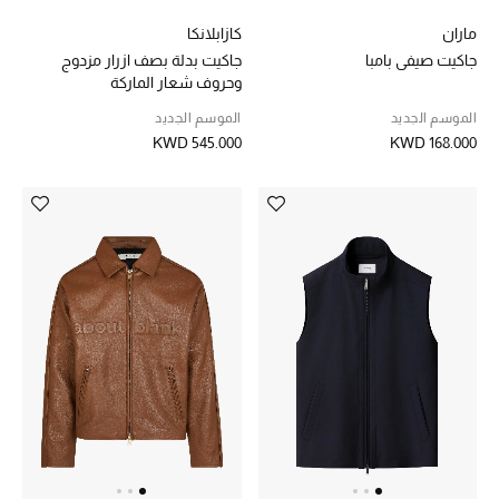
ماران
كازابلانكا
العناية الشخصية بالرجال
جاكيت صيفي بامبا
جاكيت بدلة بصف ازرار مزدوج
وحروف شعار الماركة
الموسم الجديد
الموسم الجديد
صُممت للرجال
KWD 545.000
KWD 168.000
تسوقوا للرجال
الأطفال
عرض جميع المنتجات
خصومات
عودة صغاركم للمدارس
الهدايا