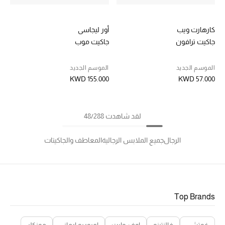
كارهارت ويب
أور ليجاسي
جاكيت ترافون
جاكيت موب
الموسم الجديد
الموسم الجديد
KWD 155.000
KWD 57.000
لقد شاهدت 48/288
الرجال
جميع الملابس الرجالية
المعاطف والجاكيتات
Top Brands
غوتشي
فالنتينو
اوف-وايت
امبوريو ارماني
مونكلر