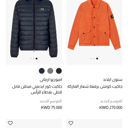
مستلزمات المنزل
توتيمي
تعكس توتيمي فن الأناقة السهلة بقطع أساسية راقية
مصممة لتدوم وتتجاوز صيحات الموسم
تسوقوا توتيمي
ستون ايلاند
امبوريو ارماني
جاكيت كوتش برقعة شعار الماركة
جاكيت كور ايدنتيتي مبطن قابل
للطي بغطاء للرأس
الموسم الجديد
الموسم الجديد
KWD 75.000
KWD 270.000