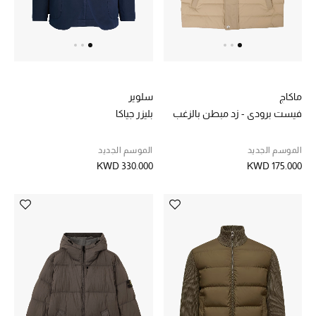
الشراشف
الحمام
ماكاج
سلوير
الشموع والعطور المنزلية
فيست برودي - زد مبطن بالزغب
بليزر جياكا
الموسم الجديد
الموسم الجديد
مستلزمات المنزل
KWD 330.000
KWD 175.000
تسوقوا للمنزل
المجوهرات
عرض كل التنزيلات
أبرز المصممين