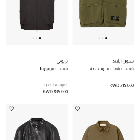
الرجال
الجمال
الأطفال
مستلزمات المنزل
ستون ايلاند
بريوني
المجوهرات
فيست باهت بجيوب عدة
فيست بيرفورما
الموسم الجديد
KWD 215.000
KWD 835.000
جديد لدينا
نسوقوا أحدث ما وصلنا
النساء