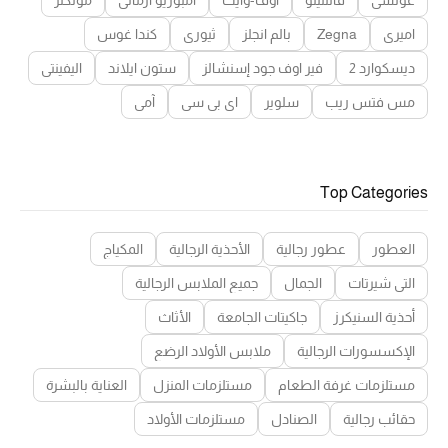
اميري
Zegna
بالم انجلز
ثيوري
كندا غوس
ديسكوارد 2
فير اوف جود إسنشالز
ستون ايلاند
اليفينتي
مس فتس ريب
سلوير
اي بي سي
آمي
Top Categories
العطور
عطور رجالية
الأحذية الرجالية
المكياج
التي شيرتات
الجمال
جميع الملابس الرجالية
أحذية السنيكرز
جاكيتات الجامعة
الأثاث
الإكسسورات الرجالية
ملابس الأولاد الرضع
مستلزمات غرفة الطعام
مستلزمات المنزل
العناية بالبشرة
حقائب رجالية
الصنادل
مستلزمات الأولاد