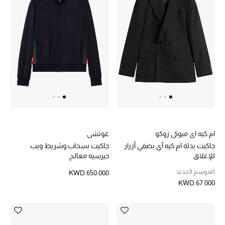
تشكيلة الأعراس
حقائب وأحذية متطابقة
هدايا للنساء
ركن الفخامة
جميع الملابس النسائية
ام كيه اي ميوكي زوكو
غوتشي
جميع الأحذية النسائية
جاكيت بدلة ام كيه آي بصفي أزرار
جاكيت بسحاب وشريط ويب
للإغلاق
جيرسيه معالج
جميع الحقائب النسائية
الموسم الجديد
KWD 650.000
KWD 67.000
جميع الإكسسورات النسائية