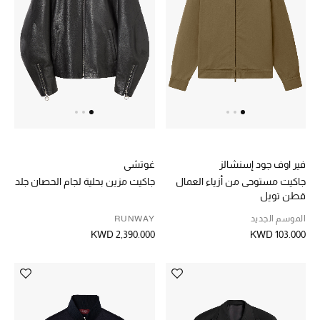
عرض جميع المنتجات
خصومات
ما وصلنا حديثاً
الموسم الجديد
ركن أناقة المنتجعات
فير اوف جود إسنشالز
غوتشي
حصريًا عبر الإنترنت
جاكيت مستوحى من أزياء العمال
جاكيت مزين بحلية لجام الحصان جلد
قطن تويل
جميع إصدارتنا النسائية
الموسم الجديد
RUNWAY
KWD 2,390.000
KWD 103.000
تشكيلة المناسبات للنساء
الحب للمحلي
الملابس الرياضية النسائية