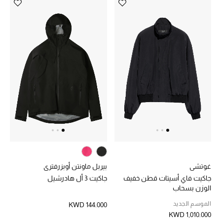
أبرز الحقائب
تسوقوا الحقائب
الأحذية
الموسم الجديد
أحذية النسائية
تشكيلة الأحذية
غوتشي
بيربل ماونتن أوبزرفتري
الأحذية الرجالية
جاكيت فاي أسيتات قطن خفيف
جاكيت 3 أل هادرشيل
الوزن بسحاب
أحذية للأطفال
الموسم الجديد
KWD 144.000
KWD 1,010.000
أبرز المصممين