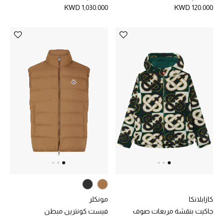
KWD 1,030.000
KWD 120.000
كازابلانكا
مونكلر
جاكيت بنقشة مربعات صوف
فيست كونترين مبطن