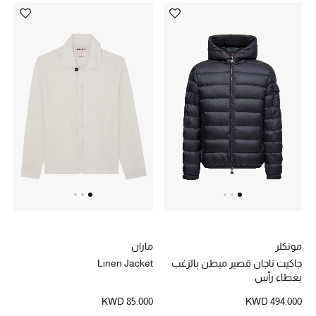
مونكلر
ماران
جاكيت ناجان قصير مبطن بالزغب
Linen Jacket
بغطاء رأس
KWD 85.000
KWD 494.000