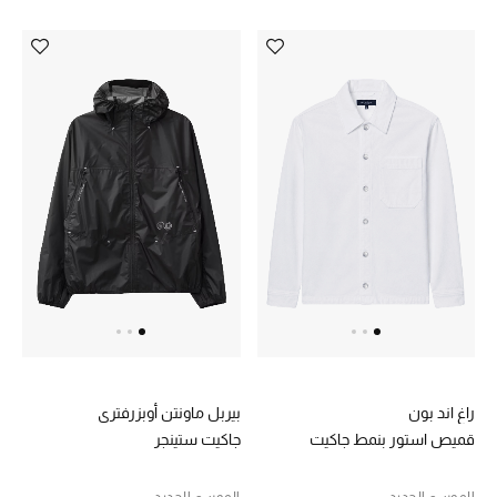
أحذية مختارة
تسوقوا الأحذية
الجمال
خصومات
جميع مستحضرات الجمال
الجديد في عالم الجمال
راغ اند بون
بيربل ماونتن أوبزرفتري
الأكثر مبيعاً
قميص استور بنمط جاكيت
جاكيت ستينجر
العطور