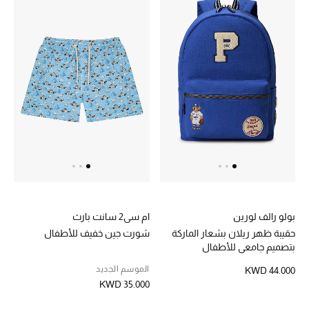
الموسم الجديد
ما وصلنا حديثاً
ركن أناقة المنتجعات
حصريًا عبر الإنترنت
دليل مستلزمات الرجال
أبرز المصممين
جميع الملابس الرجالية
بولو رالف لورين
ام سي2 سانت بارث
الأحذية الرجالية
حقيبة ظهر ريلان بشعار الماركة
شورت جين خفيف للأطفال
بتصميم جامعي للأطفال
جميع الإكسسورات الرجالية
الموسم الجديد
KWD 44.000
KWD 35.000
حقائب رجالية