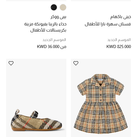
عرض جميع المنتجات
خصومات
جيني باكهام
بيبي ووكر
فستان سهرة نارا للأطفال
حذاء بالرينا بفيونكة مزينة
ما وصلنا حديثاً
بكريستالات للأطفال
الموسم الجديد
الموسم الجديد
الموسم الجديد
KWD 825.000
من
KWD 36.000
ركن أناقة المنتجعات
حصريًا عبر الإنترنت
جميع إصدارتنا النسائية
تشكيلة المناسبات للنساء
الحب للمحلي
الملابس الرياضية النسائية