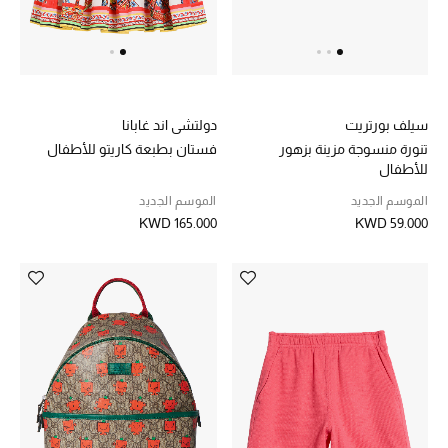
مستلزمات المنزل
سيلف بورتريت
دولتشي اند غابانا
توتيمي
تعكس توتيمي فن الأناقة السهلة بقطع أساسية راقية
تنورة منسوجة مزينة بزهور
فستان بطبعة كاريتو للأطفال
مصممة لتدوم وتتجاوز صيحات الموسم
للأطفال
تسوقوا توتيمي
الموسم الجديد
الموسم الجديد
KWD 165.000
KWD 59.000