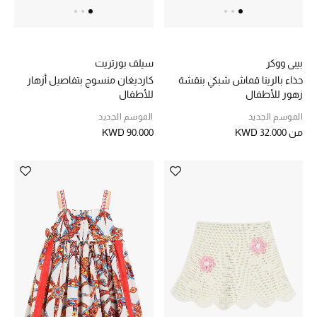
هدايا حسب السعر
بيبي ووكر
سيلف بورتريت
هدايا للجميع
تسوقوا الهدايا
حذاء بالرينا قماش شبكي بنقشة
كارديغان منسوج بتفاصيل أزهار
زهور للأطفال
للأطفال
الموسم الجديد
الموسم الجديد
المصممون
من
KWD 32.000
KWD 90.000
المصممون أ-ي
مصممون جدد
حصريات
الأزياء
الجمال