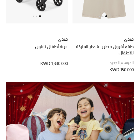
موضة نسائية
تسوقوا للنساء
الحقائب
فندي
فندي
طقم أفرول مطرز بشعار الماركة
عربة أطفال نايلون
الموسم الجديد
للأطفال
الموسم الجديد
KWD 1,330.000
الحقائب النسائية
KWD 150.000
دليل ملتزمات الحقائب
حقائب رجالية
حقائب الأطفال
أبرز المصممين