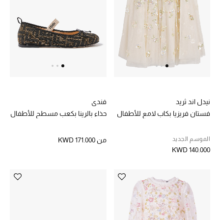
أحذية مختارة
تسوقوا الأحذية
الجمال
نيدل اند ثريد
فندي
فستان فريزيا بكاب لامع للأطفال
حذاء بالرينا بكعب مسطح للأطفال
خصومات
الموسم الجديد
جميع مستحضرات الجمال
من
KWD 171.000
KWD 140.000
الجديد في عالم الجمال
الأكثر مبيعاً
العطور