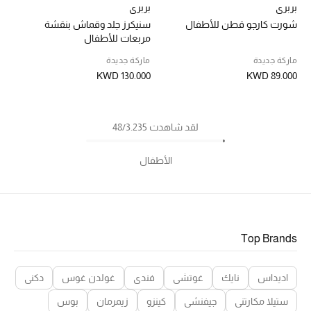
بربري
بربري
شورت كارجو قطن للأطفال
سنيكرز جلد وقماش بنقشة
مربعات للأطفال
ماركة جديدة
ماركة جديدة
KWD 130.000
KWD 89.000
لقد شاهدت 48/3.235
الأطفال
Top Brands
اديداس
نايك
غوتشي
فندي
غولدن غوس
دكني
ستيلا مكارتني
جيفنشي
كينزو
زيمرمان
بوس