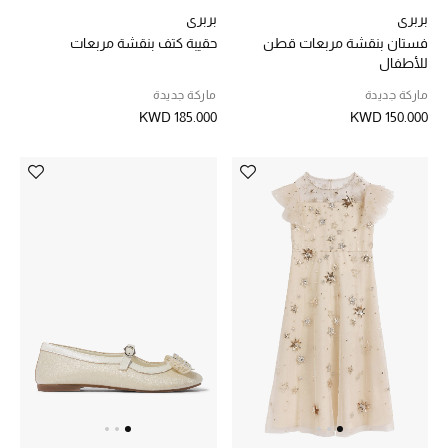
الرجال
بربري
بربري
فستان بنقشة مربعات قطن
حقيبة كتف بنقشة مربعات
الجمال
للأطفال
ماركة جديدة
ماركة جديدة
الأطفال
KWD 185.000
KWD 150.000
مستلزمات المنزل
المجوهرات
جديد لدينا
نسوقوا أحدث ما وصلنا
النساء