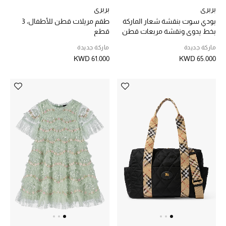
بربري
بربري
مجوهرات فاخرة للنساء
بودي سوت بنقشة شعار الماركة
طقم مريلات قطن للأطفال، 3
بخط يدوي ونقشة مربعات قطن
قطع
مجوهرات عصرية للنساء
للأطفال
ماركة جديدة
ماركة جديدة
KWD 61.000
KWD 65.000
إكسسوارات للرجال
مجوهرات فاخرة للأطفال
ساعات
هدايا مُعبرة
تسوقوا المجوهرات
الهدايا