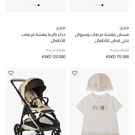
تشكيلة الأعراس
حقائب وأحذية متطابقة
بربري
بربري
فستان بنقشة مربعات وسروال
حذاء بالرينا بنقشة مربعات
هدايا للنساء
تحتي قطن للأطفال
للأطفال
ماركة جديدة
ماركة جديدة
ركن الفخامة
KWD 120.000
KWD 115.000
جميع الملابس النسائية
جميع الأحذية النسائية
جميع الحقائب النسائية
جميع الإكسسورات النسائية