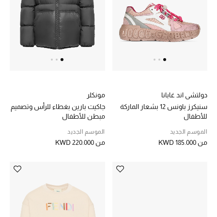
دولتشي اند غابانا
مونكلر
سنيكرز باونس 12 بشعار الماركة
جاكيت بارين بغطاء للرأس وتصميم
للأطفال
مبطن للأطفال
الموسم الجديد
الموسم الجديد
من
KWD 185.000
من
KWD 220.000