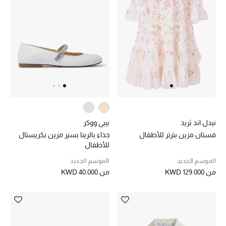
مكتشف العطور
المكياج
العناية بالبشرة
مستحضرات العناية
مستحضرات الاستحمام والعناية بالجسم
نيدل اند ثريد
بيبي ووكر
فستان مزين بترتر للأطفال
حذاء بالرينا بسير مزين بكريستال
العناية بالشعر
للأطفال
الصحة والعافية
الموسم الجديد
الموسم الجديد
من
KWD 129.000
من
KWD 40.000
الجمال في بلوميز
هدايا