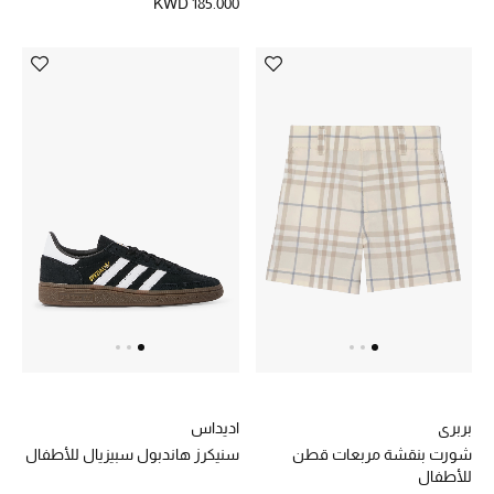
KWD 185.000
بربري
اديداس
شورت بنقشة مربعات قطن
سنيكرز هاندبول سبيزيال للأطفال
للأطفال