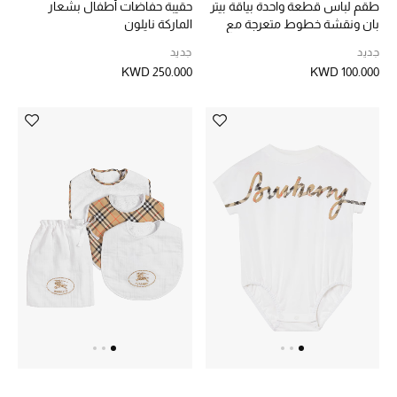
طقم لباس قطعة واحدة بياقة بيتر
حقيبة حفاضات أطفال بشعار
بان ونقشة خطوط متعرجة مع
الماركة نايلون
الشراشف
قبعة جيرسيه للأطفال
جديد
جديد
KWD 250.000
KWD 100.000
الحمام
الشموع والعطور المنزلية
مستلزمات المنزل
تسوقوا للمنزل
المجوهرات
عرض كل التنزيلات
أبرز المصممين