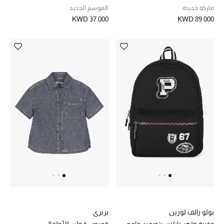
ماركة جديدة
الموسم الجديد
KWD 37.000
KWD 89.000
بولو رالف لورين
بربري
حقيبة ظهر رايلان بتصميم جامعي
قميص قطن للأطفال