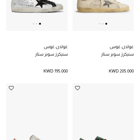
الموسم الجديد
ما وصلنا حديثاً
ركن أناقة المنتجعات
حصريًا عبر الإنترنت
غولدن غوس
غولدن غوس
سنيكرز سوبر ستار
سنيكرز سوبر ستار
دليل مستلزمات الرجال
KWD 195.000
KWD 205.000
أبرز المصممين
جميع الملابس الرجالية
الأحذية الرجالية
جميع الإكسسورات الرجالية
حقائب رجالية