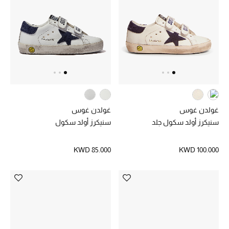
العودة إلى المدرسة
تسوقوا التشكيلة
مستلزمات المنزل
عرض جميع المنتجات
غولدن غوس
غولدن غوس
سنيكرز أولد سكول جلد
سنيكرز أولد سكول
الهدايا
KWD 85.000
KWD 100.000
ما وصلنا حديثا
أبرز المصممين
غرفة الطعام
الديكورات والإكسسوارات