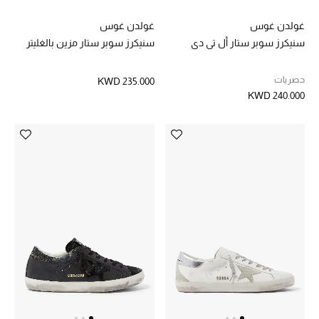
تشكيلة الأعراس
غولدن غوس
غولدن غوس
سنيكرز سوبر ستار أل تي دي
سنيكرز سوبر ستار مزين بالغليتر
حقائب وأحذية متطابقة
حصريات
KWD 235.000
هدايا للنساء
KWD 240.000
ركن الفخامة
جميع الملابس النسائية
جميع الأحذية النسائية
جميع الحقائب النسائية
جميع الإكسسورات النسائية