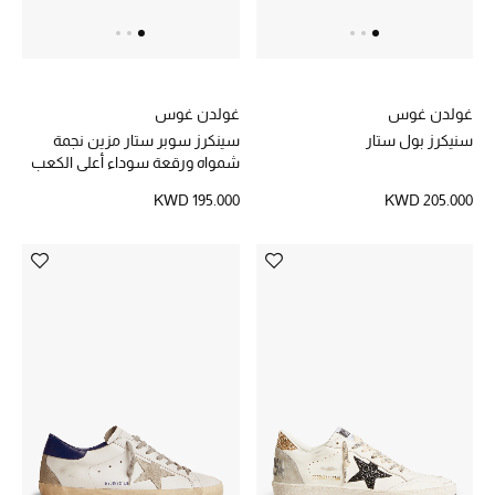
أحذية مختارة
تسوقوا الأحذية
غولدن غوس
غولدن غوس
سنيكرز بول ستار
سينكرز سوبر ستار مزين نجمة
شمواه ورقعة سوداء أعلى الكعب
الجمال
KWD 195.000
KWD 205.000
خصومات
جميع مستحضرات الجمال
الجديد في عالم الجمال
الأكثر مبيعاً
العطور