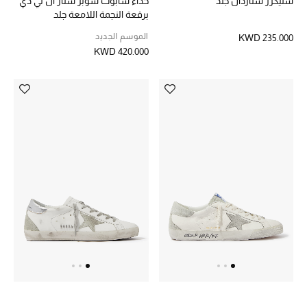
سنيكرز ستاردان جلد
حذاء سابوت سوبر ستار ال تي دي
برقعة النجمة اللامعة جلد
وكريستال سواروفسكي
الموسم الجديد
KWD 235.000
KWD 420.000