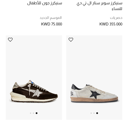
سنيكرز سوبر ستار ال تي دي
سنيكرز جون للأطفال
الرجال
للنساء
الجمال
حصريات
الموسم الجديد
KWD 75.000
KWD 355.000
الأطفال
مستلزمات المنزل
المجوهرات
جديد لدينا
نسوقوا أحدث ما وصلنا
النساء