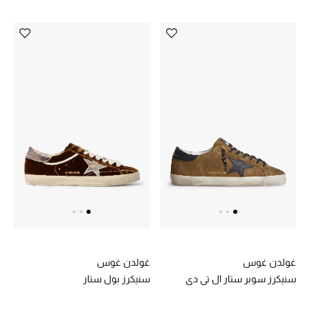
غولدن غوس
غولدن غوس
سنيكرز سوبر ستار ال تي دي
سنيكرز بول ستار