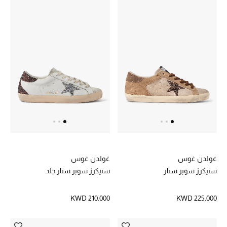
مستلزمات المنزل
توتيمي
تعكس توتيمي فن الأناقة السهلة بقطع أساسية راقية
مصممة لتدوم وتتجاوز صيحات الموسم
تسوقوا توتيمي
غولدن غوس
غولدن غوس
سنيكرز سوبر ستار
سنيكرز سوبر ستار جلد
KWD 210.000
KWD 225.000