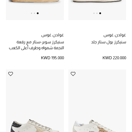
مكتشف العطور
المكياج
غولدن غوس
غولدن غوس
العناية بالبشرة
سنيكرز بول ستار جلد
سنيكرز سوبر-ستار مع رقعة
النجمة شمواه وطرف أعلى الكعب
مستحضرات العناية
KWD 195.000
KWD 220.000
مستحضرات الاستحمام والعناية بالجسم
العناية بالشعر
الصحة والعافية
الجمال في بلوميز
هدايا