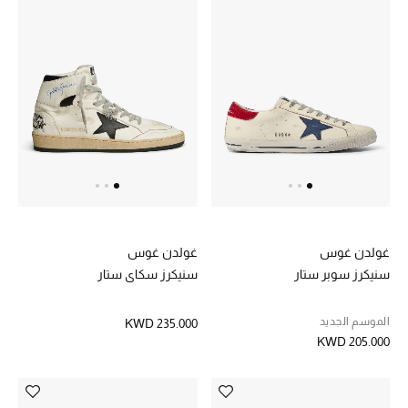
هدايا حسب السعر
هدايا للجميع
تسوقوا الهدايا
المصممون
المصممون أ-ي
غولدن غوس
غولدن غوس
مصممون جدد
سنيكرز سوبر ستار
سنيكرز سكاي ستار
حصريات
الموسم الجديد
KWD 235.000
KWD 205.000
الأزياء
الجمال