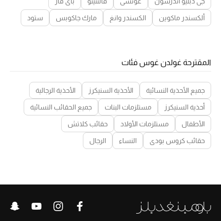
جي دبليو اندرسون
غوتشي
فالنتينو
باي فار
ألكسندر ماكوين
الكسندر وانغ
مارك جاكوبس
ستود
المقترحة غولدن غوس فئات
جميع الأحذية النسائية
الأحذية السنيكرز
الأحذية الرجالية
أحذية السنيكرز
مستلزمات البنات
جميع الحقائب النسائية
الأطفال
مستلزمات الأولاد
حقائب كلاتش
حقائب كروس بودي
النساء
الرجال