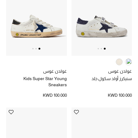
الشراشف
الحمام
الشموع والعطور المنزلية
مستلزمات المنزل
غولدن غوس
غولدن غوس
تسوقوا للمنزل
سنيكرز أولد سكول جلد
Kids Super Star Young
Sneakers
KWD 100.000
KWD 100.000
المجوهرات
عرض كل التنزيلات
أبرز المصممين