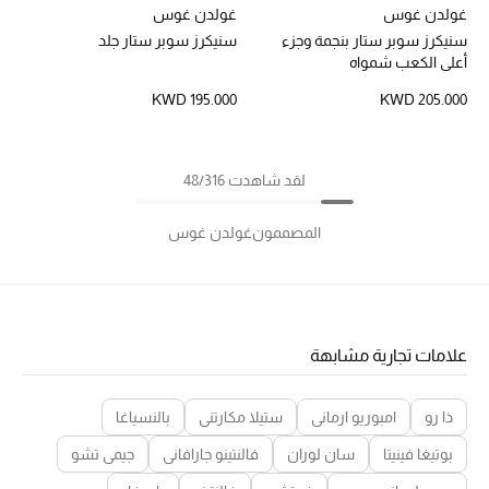
غولدن غوس
غولدن غوس
سنيكرز سوبر ستار بنجمة وجزء
سنيكرز سوبر ستار جلد
أعلى الكعب شمواه
KWD 195.000
KWD 205.000
لقد شاهدت 48/316
المصممون
غولدن غوس
علامات تجارية مشابهة
ذا رو
امبوريو ارماني
ستيلا مكارتني
بالنسياغا
بوتيغا فينيتا
سان لوران
فالنتينو جارافاني
جيمي تشو