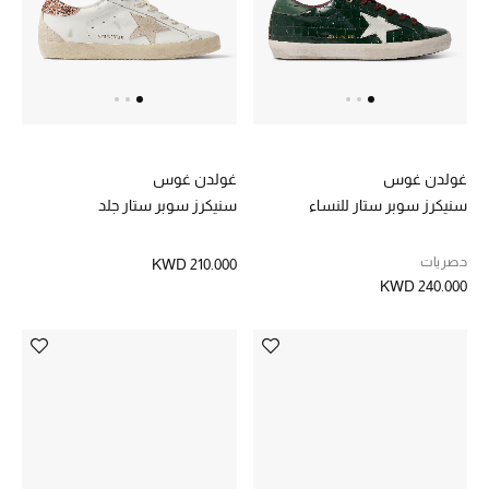
العناية الشخصية بالرجال
صُممت للرجال
تسوقوا للرجال
غولدن غوس
غولدن غوس
سنيكرز سوبر ستار للنساء
سنيكرز سوبر ستار جلد
الأطفال
حصريات
KWD 210.000
KWD 240.000
عرض جميع المنتجات
خصومات
عودة صغاركم للمدارس
الهدايا