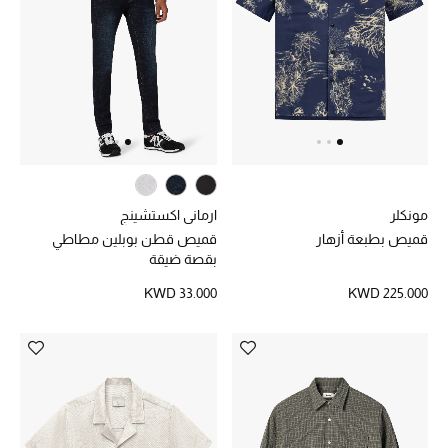
الرجال
الجمال
الأطفال
مستلزمات المنزل
المجوهرات
مونكلر
ارماني اكستشينج
قميص بطبعة أزهار
قميص قطن بوبلين مطاطي
بقصة ضيقة
KWD 33.000
KWD 225.000
جديد لدينا
نسوقوا أحدث ما وصلنا
النساء