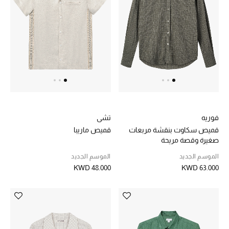
عرض جميع المنتجات
خصومات
ما وصلنا حديثاً
الموسم الجديد
ركن أناقة المنتجعات
فوريه
تشي
حصريًا عبر الإنترنت
قميص سكاوت بنقشة مربعات
قميص ماريبا
صغيرة وقصة مريحة
جميع إصدارتنا النسائية
الموسم الجديد
الموسم الجديد
KWD 48.000
KWD 63.000
تشكيلة المناسبات للنساء
الحب للمحلي
الملابس الرياضية النسائية