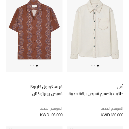
مستلزمات المنزل
توتيمي
تعكس توتيمي فن الأناقة السهلة بقطع أساسية راقية
مصممة لتدوم وتتجاوز صيحات الموسم
تسوقوا توتيمي
آمي
فريسكوبول كاريوكا
جاكيت بتصميم قميص بياقة مدببة
قميص روبرتو كتان
الموسم الجديد
الموسم الجديد
KWD 105.000
KWD 180.000