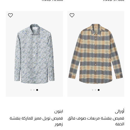
أحذية مختارة
تسوقوا الأحذية
الجمال
خصومات
جميع مستحضرات الجمال
الجديد في عالم الجمال
الأكثر مبيعاً
أورالي
ايتون
قميص بنقشة مربعات صوف فائق
قميص تويل مميز للماركة بنقشة
الخفة
زهور
العطور