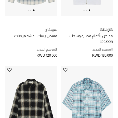
العودة إلى المدرسة
تسوقوا التشكيلة
كازابلانكا
سيمخاي
قميص بأكمام قصيرة وسحاب
قميص رينيك بنقشة مربعات
مستلزمات المنزل
وخطوط
الموسم الجديد
الموسم الجديد
عرض جميع المنتجات
KWD 120.000
KWD 180.000
الهدايا
ما وصلنا حديثا
أبرز المصممين
غرفة الطعام
الديكورات والإكسسوارات