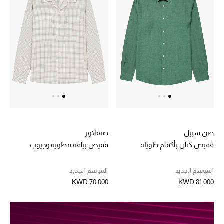
تشكيلة الأعراس
حقائب وأحذية متطابقة
هدايا للنساء
ركن الفخامة
جميع الملابس النسائية
صن سبيل
صنفلاور
جميع الأحذية النسائية
قميص كتان بأكمام طويلة
قميص بياقة مطوية وجيوب
جميع الحقائب النسائية
الموسم الجديد
الموسم الجديد
KWD 70.000
KWD 81.000
جميع الإكسسورات النسائية