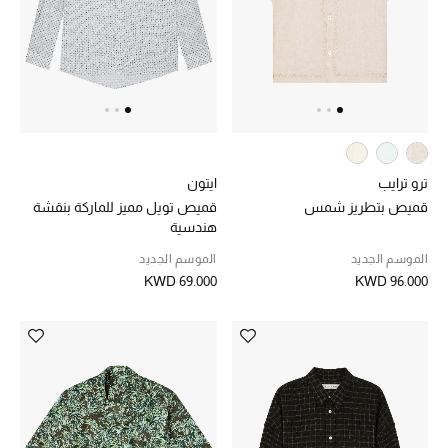
مجوهرات فاخرة للنساء
مجوهرات عصرية للنساء
إكسسوارات للرجال
مجوهرات فاخرة للأطفال
ترو ترايب
ايتون
قميص بتطريز شمس
قميص تويل مميز للماركة بنقشة
ساعات
هندسية
الموسم الجديد
الموسم الجديد
KWD 69.000
KWD 96.000
هدايا مُعبرة
تسوقوا المجوهرات
الهدايا