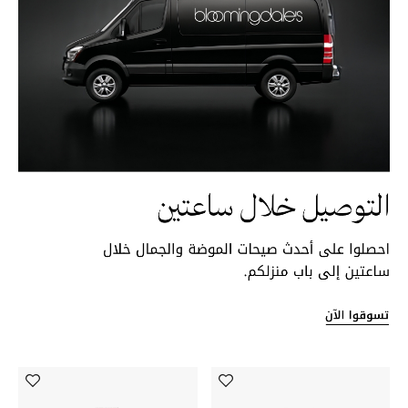
هدايا حسب السعر
هدايا للجميع
تسوقوا الهدايا
المصممون
المصممون أ-ي
مصممون جدد
حصريات
الأزياء
الجمال