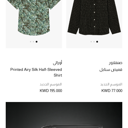
تسوقوا جميع الهدايا
بطاقة الهدايا الإلكترونية
هدايا حسب المرسل إليه
هدايا حسب المناسبة
هدايا حسب الفئة
صنفلاور
أورالي
قميص ستابل
Printed Airy Silk Half-Sleeved
النساء
Shirt
الموسم الجديد
الموسم الجديد
الرجال
KWD 195.000
KWD 77.000
الأطفال
المستلزمات المنزلية