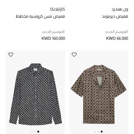
ون هندرد
كازابلانكا
قميص ديزموند
قميص تنس كروشيه مخطط
الموسم الجديد
الموسم الجديد
KWD 160.000
KWD 66.000