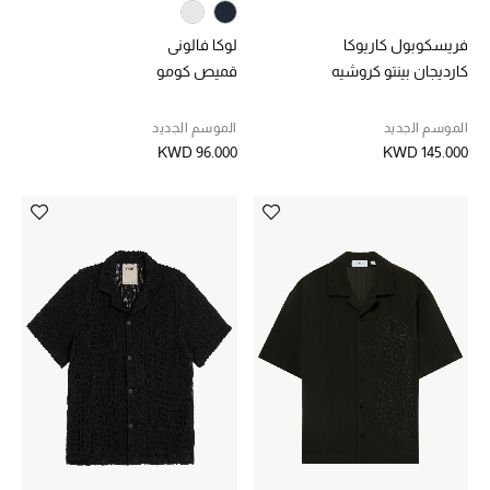
العناية الشخصية بالرجال
فريسكوبول كاريوكا
لوكا فالوني
كارديجان بينتو كروشيه
قميص كومو
الموسم الجديد
الموسم الجديد
صُممت للرجال
KWD 96.000
KWD 145.000
تسوقوا للرجال
الأطفال
عرض جميع المنتجات
خصومات
عودة صغاركم للمدارس
الهدايا