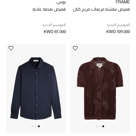
الموسم الجديد
FRAME
بوس
قميص بنقشة مربعات مزيج كتان
قميص بقصة عادية
ما وصلنا حديثاً
الموسم الجديد
الموسم الجديد
ركن أناقة المنتجعات
KWD 65.000
KWD 109.000
حصريًا عبر الإنترنت
دليل مستلزمات الرجال
أبرز المصممين
جميع الملابس الرجالية
الأحذية الرجالية
جميع الإكسسورات الرجالية
حقائب رجالية