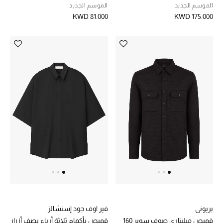
الموسم الجديد
الموسم الجديد
مكتشف العطور
KWD 81.000
KWD 175.000
المكياج
العناية بالبشرة
مستحضرات العناية
مستحضرات الاستحمام والعناية بالجسم
العناية بالشعر
الصحة والعافية
الجمال في بلوميز
هدايا
بريوني
فير اوف جود إسنشالز
قميص ميليتاري صوف سوبر 160
قميص بأكمام ثلاثة أرباع بصف أزرار