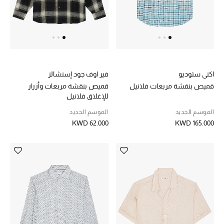
الشراشف
الحمام
الشموع والعطور المنزلية
اكني ستوديو
فير اوف جود إسنشالز
قميص بنقشة مربعات فلانيل
قميص بنقشة مربعات وأزرار
للإغلاق فلانيل
الموسم الجديد
الموسم الجديد
مستلزمات المنزل
KWD 62.000
KWD 165.000
تسوقوا للمنزل
المجوهرات
عرض كل التنزيلات
أبرز المصممين