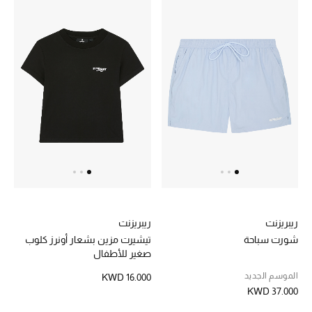
هدايا حسب السعر
هدايا للجميع
تسوقوا الهدايا
المصممون
المصممون أ-ي
مصممون جدد
ريبريزنت
ريبريزنت
حصريات
شورت سباحة
تيشيرت مزين بشعار أونرز كلوب
صغير للأطفال
الأزياء
الموسم الجديد
KWD 16.000
KWD 37.000
الجمال