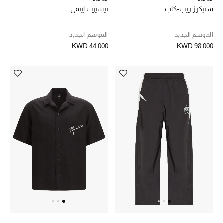
سنيكرز ريب-كاب
تيشيرت إينمي
الموسم الجديد
الموسم الجديد
KWD 44.000
KWD 98.000