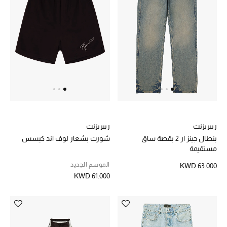
مجوهرات فاخرة للنساء
مجوهرات عصرية للنساء
إكسسوارات للرجال
مجوهرات فاخرة للأطفال
ساعات
ريبريزنت
ريبريزنت
بنطال جينز ار 2 بقصة ساق
شورت بشعار لوف اند كيسس
مستقيمة
هدايا مُعبرة
الموسم الجديد
KWD 63.000
تسوقوا المجوهرات
KWD 61.000
الهدايا