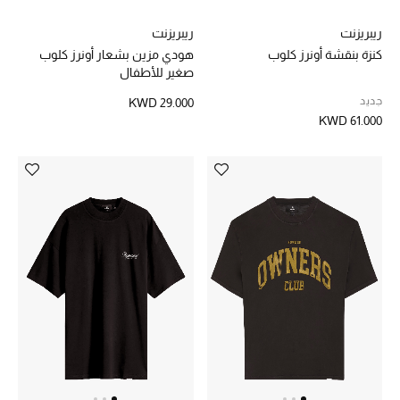
دليل مستلزمات الجمال
ريبريزنت
ريبريزنت
كنزة بنقشة أونرز كلوب
هودي مزين بشعار أونرز كلوب
أبرز الماركات
صغير للأطفال
جديد
KWD 29.000
KWD 61.000
ماركات جديدة للجمال
تسوقوا أحدث الماركات
الرجال
عرض جميع المنتجات
خصومات
الهدايا