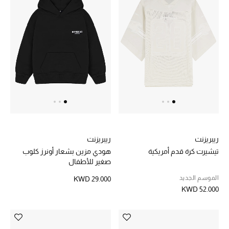
الرجال
الجمال
الأطفال
مستلزمات المنزل
المجوهرات
ريبريزنت
ريبريزنت
جديد لدينا
تيشيرت كرة قدم أمريكية
هودي مزين بشعار أونرز كلوب
نسوقوا أحدث ما وصلنا
صغير للأطفال
الموسم الجديد
KWD 29.000
KWD 52.000
النساء