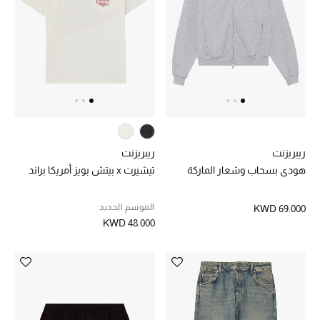
الشراشف
الحمام
الشموع والعطور المنزلية
ريبريزنت
ريبريزنت
مستلزمات المنزل
هودي بسحاب وشعار الماركة
تيشيرت x بيتش بويز أمريكا براند
تسوقوا للمنزل
الموسم الجديد
KWD 69.000
KWD 48.000
المجوهرات
عرض كل التنزيلات
أبرز المصممين