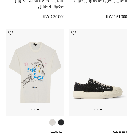
بنطال رياضي بطبعة اونرز كلوب
تيشيرت بطبعة ليجاسي كيروبز
صغيرة للأطفال
KWD 20.000
KWD 61.000
ريبريزنت
ريبريزنت