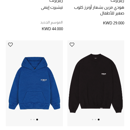
ريبريزنت
ريبريزنت
هودي مزين بشعار أونرز كلوب
تيشيرت إينمي
مكتشف العطور
صغير للأطفال
المكياج
الموسم الجديد
KWD 29.000
KWD 44.000
العناية بالبشرة
مستحضرات العناية
مستحضرات الاستحمام والعناية بالجسم
العناية بالشعر
الصحة والعافية
الجمال في بلوميز
هدايا