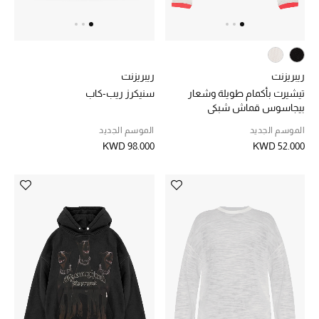
العناية الشخصية بالرجال
ريبريزنت
ريبريزنت
صُممت للرجال
تيشيرت بأكمام طويلة وشعار
سنيكرز ريب-كاب
تسوقوا للرجال
بيجاسوس قماش شبكي
الموسم الجديد
الموسم الجديد
KWD 98.000
KWD 52.000
الأطفال
عرض جميع المنتجات
خصومات
عودة صغاركم للمدارس
الهدايا