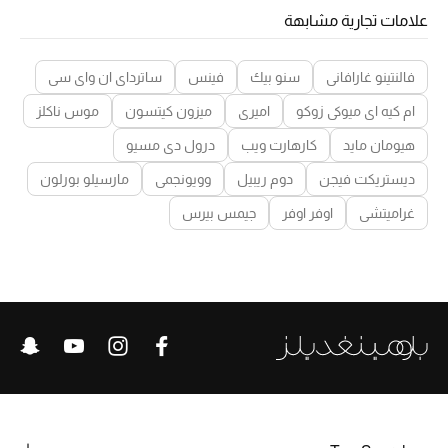
علامات تجارية مشابهة
فالنتينو غارافاني
سنو بيك
فينس
ساترداي ان واي سي
ام كيه اي ميوكي زوكو
اميري
ميزون كيتسون
موس ناكلز
هيومان مايد
كارهارت ويب
درول دي مسيو
ديستريكت فيجن
دوم ريبيل
وويونجمي
مارسيلو بورلون
غراميتشي
اوفر اوفر
جيمس بيرس