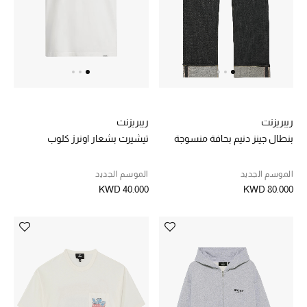
العودة إلى المدرسة
تسوقوا التشكيلة
مستلزمات المنزل
ريبريزنت
ريبريزنت
عرض جميع المنتجات
بنطال جينز دنيم بحافة منسوجة
تيشيرت بشعار اونرز كلوب
الهدايا
الموسم الجديد
الموسم الجديد
KWD 40.000
KWD 80.000
ما وصلنا حديثا
أبرز المصممين
غرفة الطعام
الديكورات والإكسسوارات