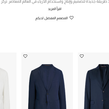
طريقة جديدة لتصميم وإنتاج واستخدام الأزياء في العالم المعاصر. تُ
ئها باعتبارهم الجوهر الأساسي وذلك يظهر بوضوح في تصاميمها الفاخ
اقرأ المزيد
المصمم المفضل لديكم