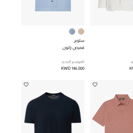
سلوير
قميص زانون
د
الموسم الجديد
KWD 146.000
K