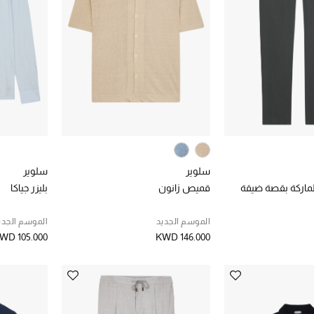
سلوير
سلوير
لماركة بقصة ضيقة
قميص زانون
بليزر جياكا
الموسم الجديد
الموسم الجدي
WD 105.000
KWD 146.000