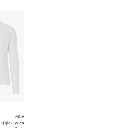
سلوير
قميص بولو زان