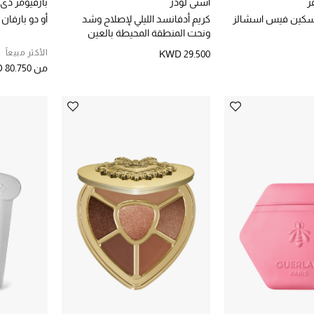
ر
استي لودر
بارفيومز دي 
سكين فيس اسشالز
كريم أدفانسد الليلي لإصلاح وشد
أو دو بارفان ف
ونحت المنطقة المحيطة بالعين
الأكثر مبيعاً
KWD 29.500
من
 80.750