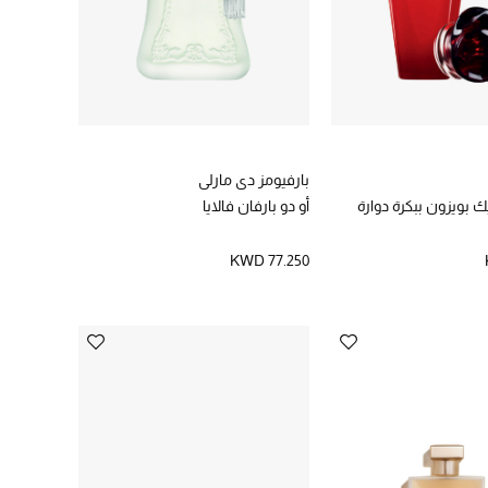
بارفيومز دي مارلي
 بويزون ببكرة دوارة
أو دو بارفان فالايا
KWD 77.250