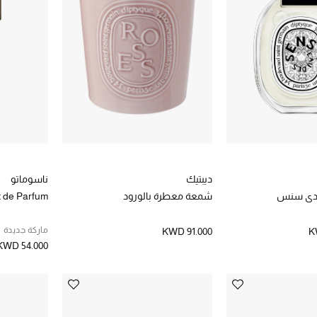
ديبتيك
ناسوماتو
و دي سنس
شمعة معطرة بالورود
t de Parfum
ماركة جديدة
KWD 91.000
K
KWD 54.000