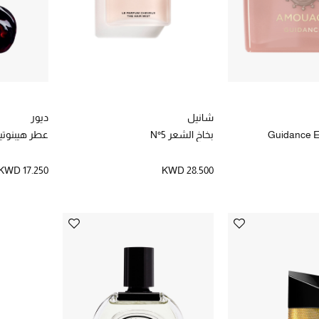
شانيل
ديور
Guidance E
بخاخ الشعر N°5
عطر هيبنوتيك
KWD 17.250
KWD 28.500