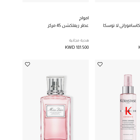
امواج
كاساموراتي لا توسكا
عطر ريفلكشن 45 مركز
هدية مجانية
KWD 181.500