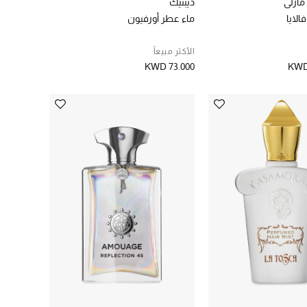
مارلي
ديبتيك
الايا
ماء عطر أورفيون
الأكثر مبيعاً
KWD 73.000
KWD