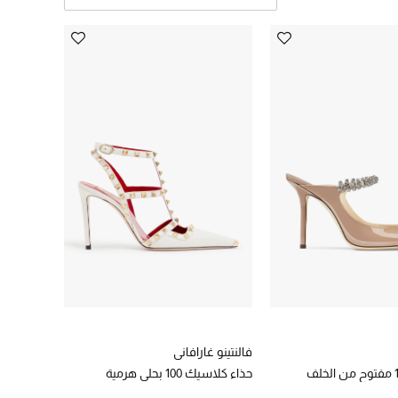
فالنتينو غارافاني
حذاء كلاسيك 100 بحلي هرمية