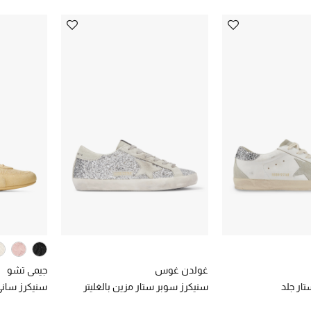
غولدن غوس
جيمي تشو
ار جلد
سنيكرز سوبر ستار مزين بالغليتر
سنيكرز ساني