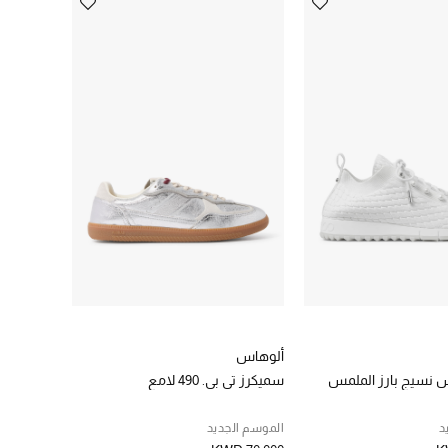
ألوهاس
 نسيج بارز الملمس
سميكرز تي بي. 490 لامع
د
الموسم الجديد