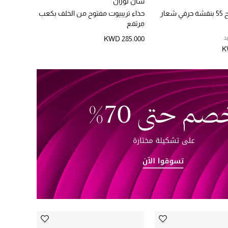
سان لوران
صندل مفتوح 55 بنقشة حرفي شعار
حذاء تريبيوت مفتوح من الخلف بكعب
مرتفع
د
KWD 285.000
K