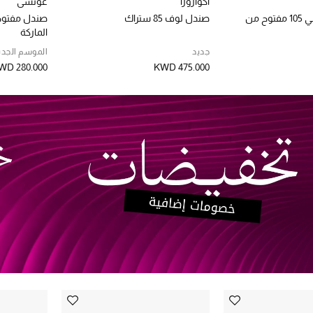
اكوازورا
غوتشي
حذاء إيلي بليكسي 105 مفتوح من
صندل لوف 85 ستراك
الماركة
جديد
الموسم الجدي
WD 280.000
KWD 475.000