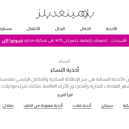
الأحذية
الجمال
الرجال
الأطفال
مستلزما
خصومات إضافية: خصم حتى 70% على تشكيلة مختارة
تسوقوا الآن
النساء
أحذية النساء
 أنّ الأحذية النسائية هي سر الإطلالة الساحرة والمكمل الرئيسي لملابسكِ 
هر العلامات التجارية وأفخم دور الأزياء العالمية. يمكنكِ شراء موديلات 
فاهية الفائقة مع ماركات أحذية شهيرة مثل بالنسياغا، سان لوران، جيمي ت
اقرأ المزيد
ي الفاخرة والأحذية المفتوحة من الخلف لارتدائها خلال مناسباتك القادمة،
كية
سنيكرز
أحذية فلات
أحذية مفتوحة من الخلف
صنادل
أحذية الفلات المناسبة للحياة اليومية، ومهما كان اللون أو التصميم ال
مجموعتنا المختارة أحذية تواكب أحدث صيحات الموضة في العالم.