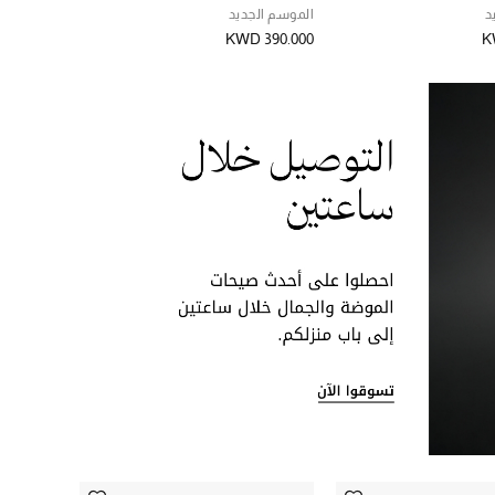
د
الموسم الجديد
KWD 390.000
K