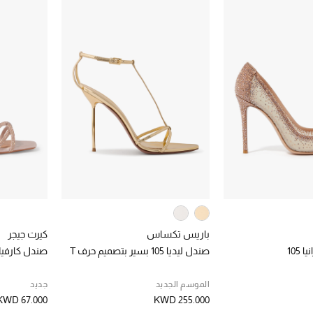
باريس تكساس
كيرت جيجر
105
صندل ليديا 105 بسير بتصميم حرف T
صندل كارفيلا 90 بابارا
الموسم الجديد
جديد
KWD 67.000
KWD 255.000