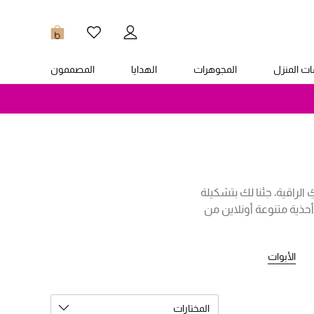
0
ت المنزل
المجوهرات
الهدايا
المصممون
الراقية، جئنا لك بتشكيلة
أحذية متنوعة أونلاين من
شو، امبوريو ارماني وغيرهم،
 وانتهاءً بأحذية السنيكرز
الأبوات
ذي تبحثين عنه، ستجدين ضمن
المختارات