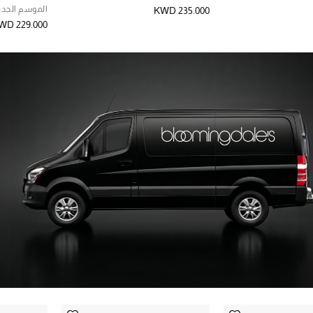
الموسم الجدي
KWD 235.000
WD 229.000