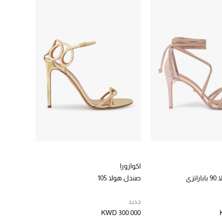
اكوازورا
تزي
صندل هولا 105
جديد
KWD 300.000