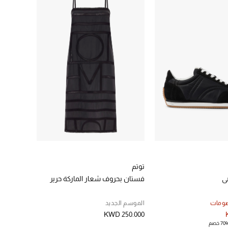
توتم
ي
فستان بحروف شعار الماركة حرير
صومات
الموسم الجديد
KWD 250.000
70 خصم