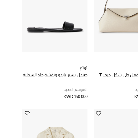
توتم
قفل حلى شكل حرف T
صندل بسير باندو ونقشة جلد السحلية
د
الموسم الجديد
KWD 150.000
K