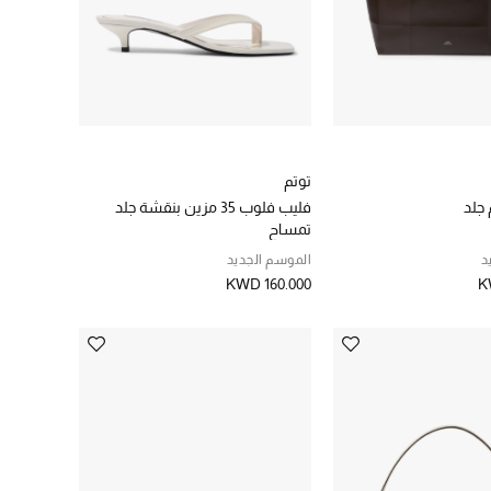
توتم
 جلد
فليب فلوب 35 مزين بنقشة جلد
تمساح
د
الموسم الجديد
KWD 160.000
K