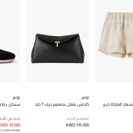
توتم
توتم
عار الماركة حرير
كلاتش بقفل بتصميم حرف T جلد
سنيكرز رياض
الموسم الجديد
جديد في الخ
KWD 39.000
KWD 315.000
KWD 130.000
%