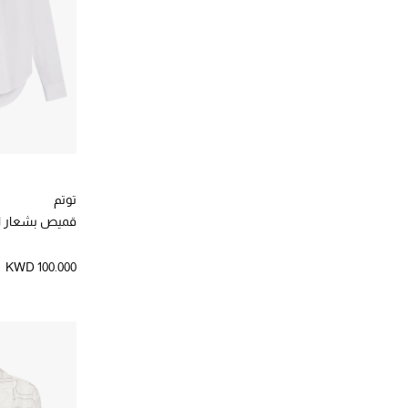
حقائب يد
(5)
الترتيب حسب نوع المنتج: حقائب يد
توتم
قميص بشعار ا
KWD 100.000