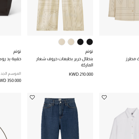
توتم
توتم
 مطرز
بنطال حرير بطبعات حروف شعار
حقيبة يد روم
الماركة
الموسم الجدي
KWD 210.000
WD 350.000