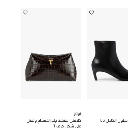
توتم
كلاتش بنقشة جلد التمساح وقفل
على شكل حرف T