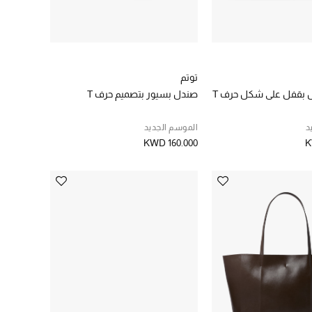
توتم
 بقفل على شكل حرف T
صندل بسيور بتصميم حرف T
د
الموسم الجديد
KWD 160.000
K