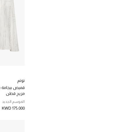
توتم
قميص بيجامة ب
مزيج قطن
الموسم الجديد
KWD 175.000