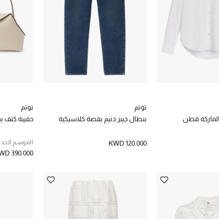
توتم
توتم
لماركة قطن
بنطال جينز دنيم بقصة كلاسيكية
حقيبة كتف ب
الموسم الجدي
KWD 120.000
WD 390.000