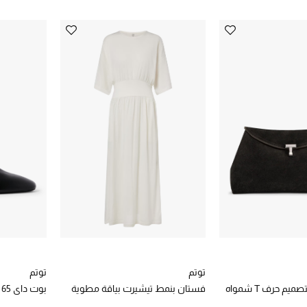
توتم
توتم
م حرف T شمواه
فستان بنمط تيشيرت بياقة مطوية
بوت داي 65 بطول الكاحل نابا