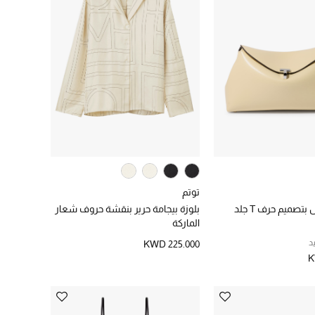
توتم
تصميم حرف T جلد
بلوزة بيجامة حرير بنقشة حروف شعار
الماركة
د
KWD 225.000
K