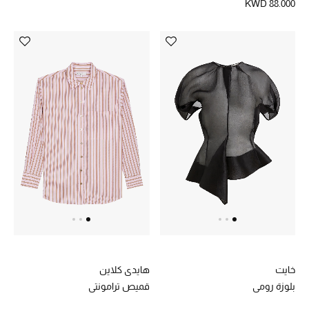
KWD 88.000
خايت
هايدي كلاين
بلوزة رومي
قميص ترامونتي