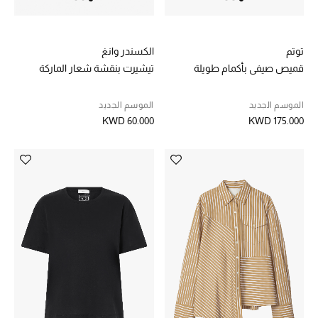
الموسم الجديد
ما وصلنا حديثاً
توتم
الكسندر وانغ
قميص صيفي بأكمام طويلة
تيشيرت بنقشة شعار الماركة
ركن أناقة المنتجعات
حصريًا عبر الإنترنت
الموسم الجديد
الموسم الجديد
KWD 60.000
KWD 175.000
دليل مستلزمات الرجال
أبرز المصممين
جميع الملابس الرجالية
الأحذية الرجالية
جميع الإكسسورات الرجالية
حقائب رجالية