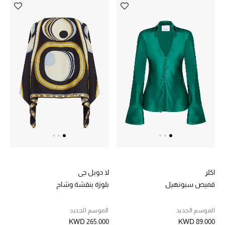
تشكيلة الأعراس
حقائب وأحذية متطابقة
هدايا للنساء
ركن الفخامة
جميع الملابس النسائية
جميع الأحذية النسائية
جميع الحقائب النسائية
اكلر
لا دوبل جي
قميص سبونهيل
بلوزة بنقشة وشاح
جميع الإكسسورات النسائية
الموسم الجديد
الموسم الجديد
KWD 265.000
KWD 89.000