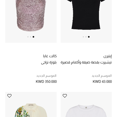
الشراشف
الحمام
الشموع والعطور المنزلية
إيتيرن
كالت غايا
مستلزمات المنزل
تيشيرت بقصة ضيقة وأكمام قصيرة
بلوزة تراجي
تسوقوا للمنزل
الموسم الجديد
الموسم الجديد
KWD 350.000
KWD 43.000
المجوهرات
عرض كل التنزيلات
أبرز المصممين