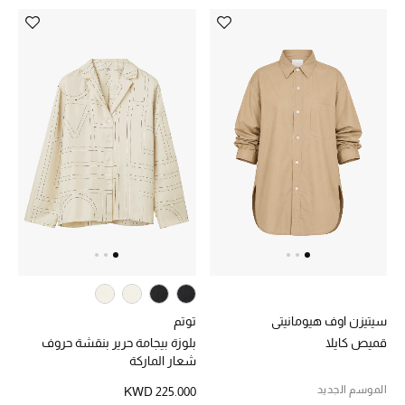
مستلزمات المنزل
توتيمي
تعكس توتيمي فن الأناقة السهلة بقطع أساسية راقية
مصممة لتدوم وتتجاوز صيحات الموسم
تسوقوا توتيمي
سيتيزن اوف هيومانيتي
توتم
قميص كايلا
بلوزة بيجامة حرير بنقشة حروف
شعار الماركة
الموسم الجديد
KWD 225.000