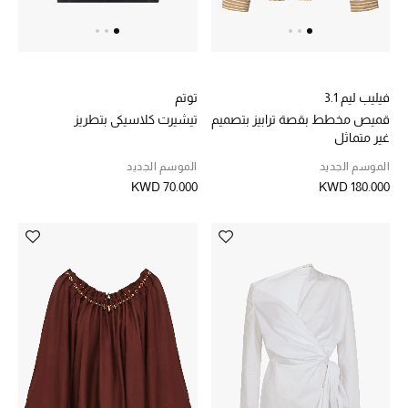
العناية الشخصية بالرجال
فيليب ليم 3.1
توتم
صُممت للرجال
قميص مخطط بقصة ترابيز بتصميم
تيشيرت كلاسيكي بتطريز
تسوقوا للرجال
غير متماثل
الموسم الجديد
الموسم الجديد
KWD 70.000
KWD 180.000
الأطفال
عرض جميع المنتجات
خصومات
عودة صغاركم للمدارس
الهدايا