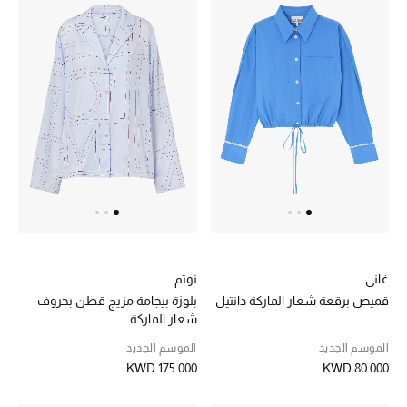
عرض جميع المنتجات
خصومات
ما وصلنا حديثاً
الموسم الجديد
ركن أناقة المنتجعات
حصريًا عبر الإنترنت
جميع إصدارتنا النسائية
غاني
توتم
قميص برقعة شعار الماركة دانتيل
بلوزة بيجامة مزيج قطن بحروف
تشكيلة المناسبات للنساء
شعار الماركة
الموسم الجديد
الموسم الجديد
الحب للمحلي
KWD 175.000
KWD 80.000
الملابس الرياضية النسائية