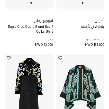
ألميس
امبوريو ارماني
بلوزة لاكي بأربطة
Eagle Club Cupro Blend Scarf
Collar Shirt
الموسم الجديد
جديد
KWD 83.000
KWD 155.000