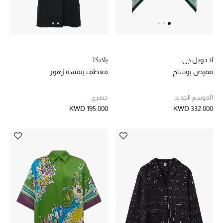
لا دوبل جي
بلانكا
قميص بوشاح
معطف بنقشة زهور
الموسم الجديد
حصري
KWD 195.000
KWD 332.000