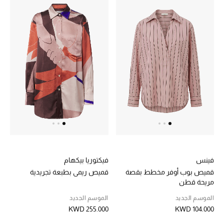
هدايا حسب السعر
هدايا للجميع
تسوقوا الهدايا
المصممون
المصممون أ-ي
مصممون جدد
فينس
فيكتوريا بيكهام
حصريات
قميص بوب أوفر مخطط بقصة
قميص ريمي بطبعة تجريدية
مريحة قطن
الأزياء
الموسم الجديد
الموسم الجديد
KWD 255.000
KWD 104.000
الجمال