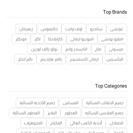
Top Brands
غوتشي
ساندرو
اوف-وايت
جاكيموس
زيمرمان
اميليو بوتشي
امبوريو ارماني
كازابلانكا
اكلر
مونكلر
ميسوني
ماج
الكسندر وانغ
بولو رالف لورين
اليكسيس
ارماني اكستشينج
بالمر هاردينغ
بالم انجلز
Top Categories
جميع الحقائب النسائية
الفساتين
جميع الأحذية النسائية
جميع الملابس النسائية
العطور
البلايز
العطور النسائية
الصنادل
أحذية الكعب العالي
المكياج
المجوهرات
الجمال
جميع الإكسسورات النسائية
المجوهرات الراقية