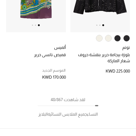
توتم
ألميس
بلوزة بيجامة حرير بنقشة حروف
قميص نانسي حرير
شعار الماركة
الموسم الجديد
KWD 225.000
KWD 170.000
لقد شاهدت 48/867
النساء
جميع الملابس النسائية
البلايز