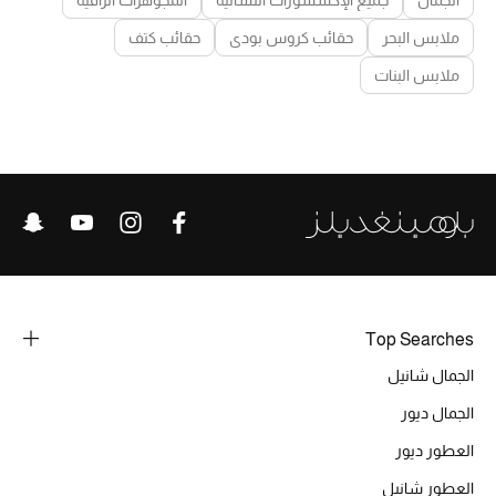
ملابس البحر
حقائب كروس بودي
حقائب كتف
ملابس البنات
Top Searches
الجمال شانيل
الجمال ديور
العطور ديور
العطور شانيل