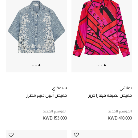
تسوقوا جميع الهدايا
بطاقة الهدايا الإلكترونية
هدايا حسب المرسل إليه
هدايا حسب المناسبة
هدايا حسب الفئة
النساء
بوتشي
سيمخاي
الرجال
قميص بطبعة فيفارا حرير
قميص ألبين دنيم مطرز
الأطفال
الموسم الجديد
الموسم الجديد
KWD 153.000
KWD 410.000
المستلزمات المنزلية