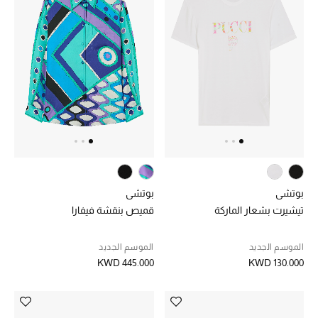
الرجال
الجمال
الأطفال
مستلزمات المنزل
المجوهرات
بوتشي
بوتشي
جديد لدينا
تيشيرت بشعار الماركة
قميص بنقشة فيفارا
نسوقوا أحدث ما وصلنا
الموسم الجديد
الموسم الجديد
KWD 445.000
KWD 130.000
النساء