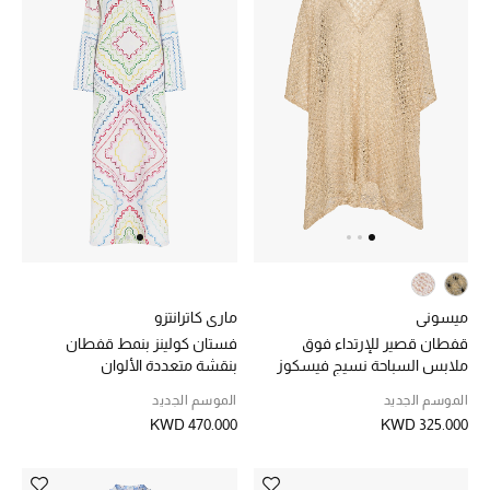
مجوهرات فاخرة للنساء
مجوهرات عصرية للنساء
إكسسوارات للرجال
مجوهرات فاخرة للأطفال
ساعات
ميسوني
ماري كاترانتزو
هدايا مُعبرة
قفطان قصير للإرتداء فوق
فستان كولينز بنمط قفطان
تسوقوا المجوهرات
ملابس السباحة نسيج فيسكوز
بنقشة متعددة الألوان
لامع وراشيل
الموسم الجديد
الموسم الجديد
KWD 470.000
KWD 325.000
الهدايا