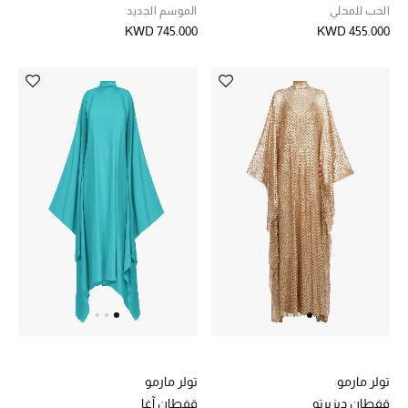
موضة نسائية
الحب للمحلي
الموسم الجديد
تسوقوا للنساء
KWD 745.000
KWD 455.000
الحقائب
الموسم الجديد
الحقائب النسائية
دليل ملتزمات الحقائب
حقائب رجالية
حقائب الأطفال
أبرز المصممين
تولر مارمو
تولر مارمو
قفطان ديزيرتو
قفطان آغا