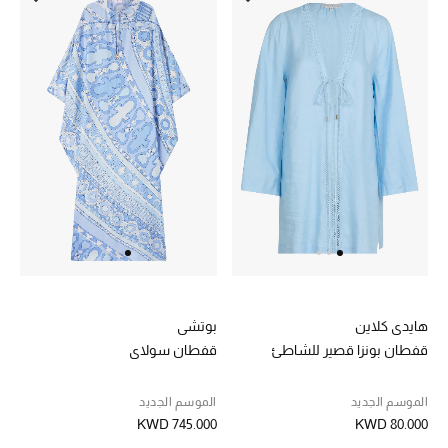
تسوقوا جميع الهدايا
بطاقة الهدايا الإلكترونية
هدايا حسب المرسل إليه
هدايا حسب المناسبة
هدايا حسب الفئة
النساء
الرجال
هايدي كلاين
بوتشي
قفطان بونزا قصير للشاطئ
قفطان سولاي
الأطفال
المستلزمات المنزلية
الموسم الجديد
الموسم الجديد
KWD 745.000
KWD 80.000