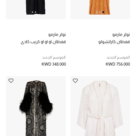
الموسم الجديد
ما وصلنا حديثاً
ركن أناقة المنتجعات
تولر مارمو
تولر مارمو
قفطان كاراتشولو
قفطان او او او كريب كادي
حصريًا عبر الإنترنت
الموسم الجديد
الموسم الجديد
دليل مستلزمات الرجال
KWD 348.000
KWD 756.000
أبرز المصممين
جميع الملابس الرجالية
الأحذية الرجالية
جميع الإكسسورات الرجالية
حقائب رجالية