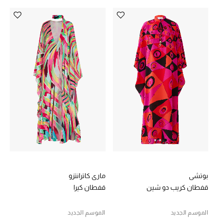
هدايا حسب السعر
هدايا للجميع
تسوقوا الهدايا
المصممون
المصممون أ-ي
مصممون جدد
حصريات
بوتشي
ماري كاترانتزو
قفطان كريب دو شين
قفطان كيرا
الأزياء
الجمال
الموسم الجديد
الموسم الجديد