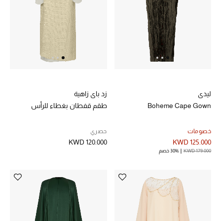
ليدي
زد باي زاهية
Boheme Cape Gown
طقم قفطان بغطاء للرأس
خصومات
حصري
KWD 120.000
KWD 125.000
KWD 179.000
30% خصم