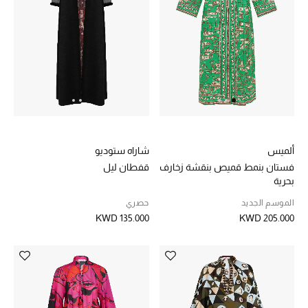
العودة إلى المدرسة
تسوقوا التشكيلة
مستلزمات المنزل
عرض جميع المنتجات
ألميس
شاراه ستوديو
فستان بنمط قميص بنقشة زخارف
قفطان ليل
الهدايا
بحرية
الموسم الجديد
حصري
ما وصلنا حديثا
KWD 135.000
KWD 205.000
أبرز المصممين
غرفة الطعام
الديكورات والإكسسوارات