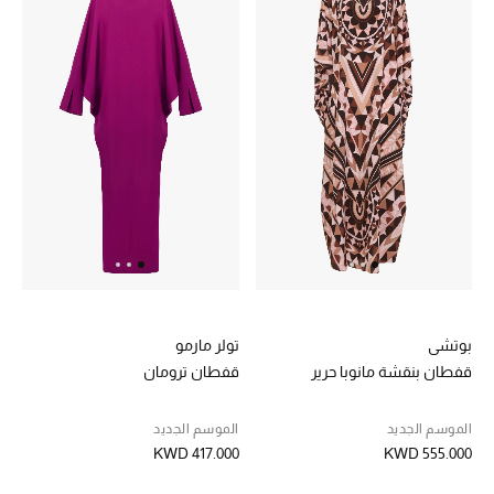
الرجال
الجمال
الأطفال
مستلزمات المنزل
المجوهرات
جديد لدينا
بوتشي
تولر مارمو
نسوقوا أحدث ما وصلنا
قفطان بنقشة مانوبا حرير
قفطان ترومان
النساء
الموسم الجديد
الموسم الجديد
KWD 417.000
KWD 555.000