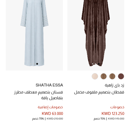
زد باي زاهية
SHATHA ESSA
قفطان بتصميم ملفوف مخمل
فستان بتصميم معطف مطرز
بتفاصيل ياقة
خصومات
خصومات إضافية
KWD 63.000
KWD 123.250
KWD 145.000
15% خصم
KWD 210.000
70% خصم