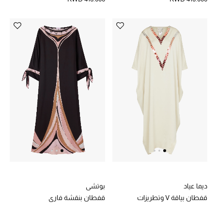
تشكيلة الأعراس
حقائب وأحذية متطابقة
هدايا للنساء
ركن الفخامة
جميع الملابس النسائية
جميع الأحذية النسائية
جميع الحقائب النسائية
جميع الإكسسورات النسائية
ديما عياد
بوتشي
قفطان بياقة V وتطريزات
قفطان بنقشة فاري