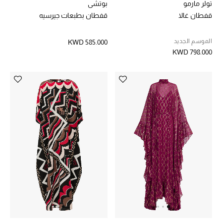
تولر مارمو
بوتشي
قفطان غالا
قفطان بطبعات جيرسيه
أحذية مختارة
الموسم الجديد
KWD 585.000
تسوقوا الأحذية
KWD 798.000
الجمال
خصومات
جميع مستحضرات الجمال
الجديد في عالم الجمال
الأكثر مبيعاً
العطور