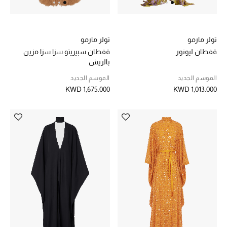
دليل مستلزمات الجمال
أبرز الماركات
تولر مارمو
تولر مارمو
قفطان ليونور
قفطان سبيريتو سزا سزا مزين
بالريش
ماركات جديدة للجمال
الموسم الجديد
الموسم الجديد
تسوقوا أحدث الماركات
KWD 1,675.000
KWD 1,013.000
الرجال
عرض جميع المنتجات
خصومات
الهدايا