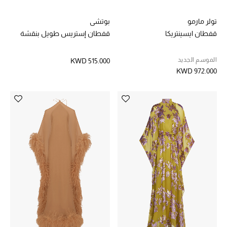
مكتشف العطور
تولر مارمو
بوتشي
قفطان ايسينتريكا
قفطان إستريس طويل بنقشة
المكياج
الموسم الجديد
KWD 515.000
العناية بالبشرة
KWD 972.000
مستحضرات العناية
مستحضرات الاستحمام والعناية بالجسم
العناية بالشعر
الصحة والعافية
الجمال في بلوميز
هدايا