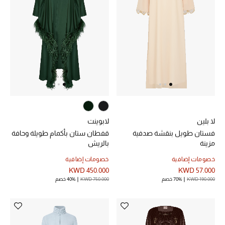
لا بلين
لابوينت
فستان طويل بنقشة صدفية
قفطان ستان بأكمام طويلة وحافة
مزينة
بالريش
خصومات إضافية
خصومات إضافية
KWD 450.000
KWD 57.000
KWD 190.000
70% خصم
KWD 750.000
40% خصم