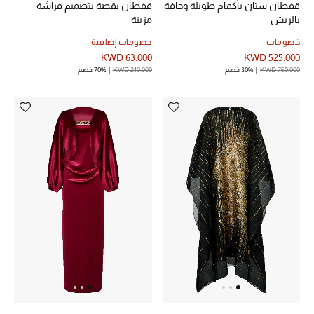
قفطان ستان بأكمام طويلة وحافة
قفطان بقصة بتصميم فراشة
بالريش
مزينة
خصومات
خصومات إضافية
KWD 63.000
KWD 525.000
KWD 750.000
30% خصم
KWD 210.000
70% خصم