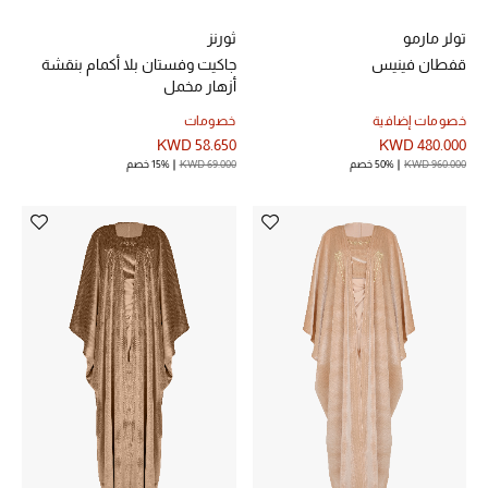
تولر مارمو
ثورنز
قفطان فينيس
جاكيت وفستان بلا أكمام بنقشة
أزهار مخمل
خصومات إضافية
خصومات
KWD 58.650
KWD 480.000
KWD 960.000
50% خصم
KWD 69.000
15% خصم