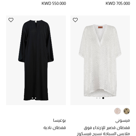
KWD 550.000
KWD 705.000
مستلزمات المنزل
توتيمي
تعكس توتيمي فن الأناقة السهلة بقطع أساسية راقية
مصممة لتدوم وتتجاوز صيحات الموسم
تسوقوا توتيمي
ميسوني
بوغيسا
قفطان قصير للإرتداء فوق
قفطان نادية
ملابس السباحة نسيج فيسكوز