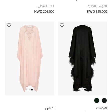
لامع وراشيل
الموسم الجديد
الحب للمحلي
KWD 205.000
KWD 325.000
لابوينت
لا بلين