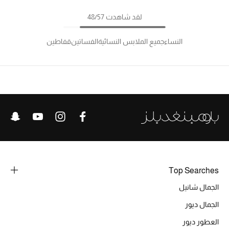
لقد شاهدت 48/57
النساء
جميع الملابس النسائية
الفساتين
قفاطين
Top Searches
الجمال شانيل
الجمال ديور
العطور ديور