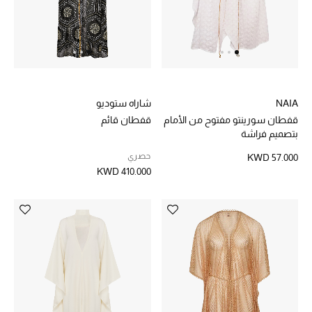
العناية الشخصية بالرجال
صُممت للرجال
تسوقوا للرجال
NAIA
شاراه ستوديو
قفطان سورينتو مفتوح من الأمام
قفطان قائم
بتصميم فراشة
الأطفال
حصري
KWD 57.000
KWD 410.000
عرض جميع المنتجات
خصومات
عودة صغاركم للمدارس
الهدايا