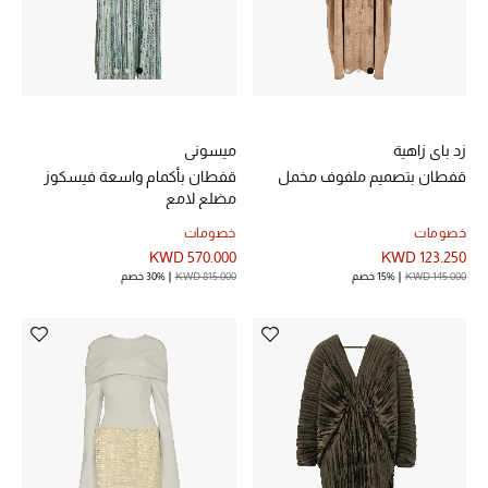
زد باي زاهية
ميسوني
قفطان بتصميم ملفوف مخمل
قفطان بأكمام واسعة فيسكوز
مضلع لامع
خصومات
خصومات
KWD 570.000
KWD 123.250
KWD 145.000
15% خصم
KWD 815.000
30% خصم