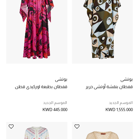
الشراشف
الحمام
الشموع والعطور المنزلية
مستلزمات المنزل
تسوقوا للمنزل
بوتشي
بوتشي
قفطان بنقشة أوتشي حرير
قفطان بطبعة اوركيدي قطن
المجوهرات
الموسم الجديد
الموسم الجديد
KWD 445.000
KWD 1,555.000
عرض كل التنزيلات
أبرز المصممين