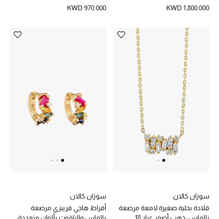
أصفر عيار 18
KWD 970.000
KWD 1,800.000
الشراشف
الحمام
الشموع والعطور المنزلية
مستلزمات المنزل
تسوقوا للمنزل
المجوهرات
عرض كل التنزيلات
سوزان كالان
سوزان كالان
قلادة بحلية صغيرة لامعة مرصعة
أقراط هاجي فرينزي مرصعة
أبرز المصممين
بالماس، ذهب أصفر عيار 18
بالماس والياقوت بألوان متعددة،