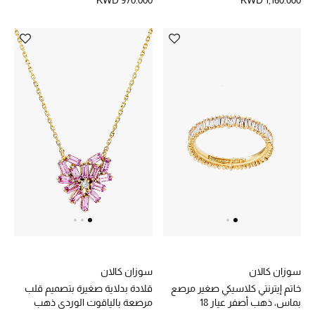
KWD 970.000
KWD 1,160.000
العودة إلى المدرسة
تسوقوا التشكيلة
مستلزمات المنزل
عرض جميع المنتجات
الهدايا
ما وصلنا حديثا
أبرز المصممين
سوزان كالان
سوزان كالان
غرفة الطعام
خاتم إيترنتي كلاسيكي صغير مرصع
قلادة بدلاية صغيرة بتصميم قلب
بماس، ذهب أصفر عيار 18
مرصعة بالياقوت الوردي ذهب
الديكورات والإكسسوارات