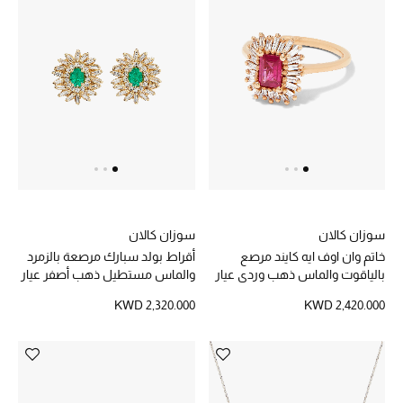
موضة نسائية
تسوقوا للنساء
الحقائب
الموسم الجديد
الحقائب النسائية
دليل ملتزمات الحقائب
سوزان كالان
سوزان كالان
خاتم وان اوف ايه كايند مرصع
أقراط بولد سبارك مرصعة بالزمرد
بالياقوت والماس ذهب وردي عيار
والماس مستطيل ذهب أصفر عيار
حقائب رجالية
18
18
KWD 2,320.000
KWD 2,420.000
حقائب الأطفال
أبرز المصممين