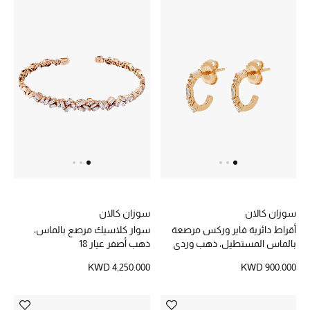
مكتشف العطور
المكياج
العناية بالبشرة
مستحضرات العناية
مستحضرات الاستحمام والعناية بالجسم
العناية بالشعر
سوزان كالان
سوزان كالان
الصحة والعافية
أقراط دائرية فاير وركس مرصعة
سوار كلاسيك مرصع بالماس،
بالماس المستطيل، ذهب وردي
ذهب أصفر عيار 18
الجمال في بلوميز
عيار 18
KWD 4,250.000
KWD 900.000
هدايا