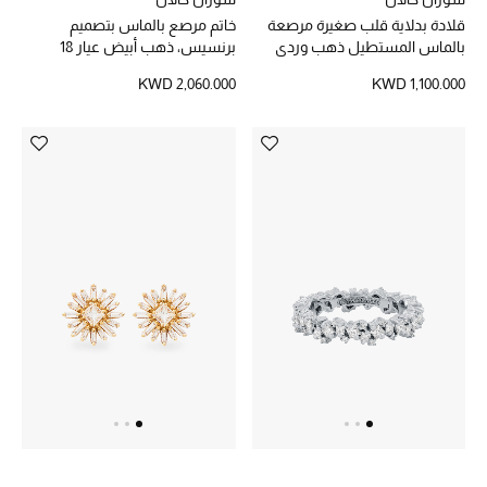
قلادة بدلاية قلب صغيرة مرصعة
خاتم مرصع بالماس بتصميم
مستلزمات المنزل
بالماس المستطيل ذهب وردي
برنسيس، ذهب أبيض عيار 18
عيار 18
KWD 1,100.000
KWD 2,060.000
توتيمي
تعكس توتيمي فن الأناقة السهلة بقطع أساسية راقية
مصممة لتدوم وتتجاوز صيحات الموسم
تسوقوا توتيمي