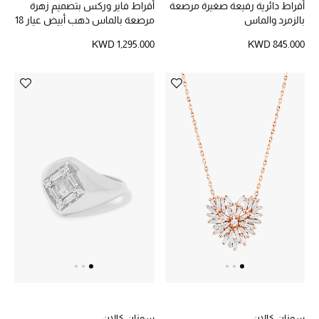
هدايا حسب السعر
أقراط دائرية رفيعة صغيرة مرصعة
أقراط فاير وركس بتصميم زهرة
بالزمرد والماس
مرصعة بالماس ذهب أبيض عيار 18
KWD 1,295.000
KWD 845.000
هدايا للجميع
تسوقوا الهدايا
المصممون
المصممون أ-ي
مصممون جدد
حصريات
الأزياء
الجمال
سوزان كالان
سوزان كالان