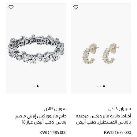
العناية الشخصية بالرجال
صُممت للرجال
تسوقوا للرجال
الأطفال
عرض جميع المنتجات
خصومات
سوزان كالان
سوزان كالان
عودة صغاركم للمدارس
أقراط دائرية فاير وركس مرصعة
خاتم فاريووركس إترنتي مرصع
بالماس المستطيل، ذهب أبيض
بماس، ذهب أبيض عيار 18
عيار 18
الهدايا
KWD 1,485.000
KWD 1,675.000