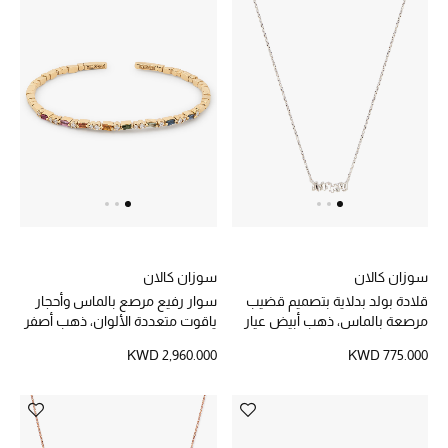
أبرز الحقائب
تسوقوا الحقائب
الأحذية
الموسم الجديد
أحذية النسائية
سوزان كالان
سوزان كالان
تشكيلة الأحذية
قلادة بولد بدلاية بتصميم قضيب
سوار رفيع مرصع بالماس وأحجار
مرصعة بالماس، ذهب أبيض عيار
ياقوت متعددة الألوان، ذهب أصفر
18 قيراط
عيار 18
الأحذية الرجالية
KWD 2,960.000
KWD 775.000
أحذية للأطفال
أبرز المصممين