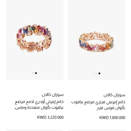
دليل مستلزمات الجمال
أبرز الماركات
ماركات جديدة للجمال
تسوقوا أحدث الماركات
الرجال
عرض جميع المنتجات
سوزان كالان
سوزان كالان
خاتم إيترنتي أودري لامع مرصع
خاتم إتيرنيتي فرنزي مرصع بياقوت
خصومات
بياقوت بألوان متعددة وماس،
بألوان قوس قزح
ذهب وردي عيار 18
KWD 3,220.000
الهدايا
KWD 1,800.000