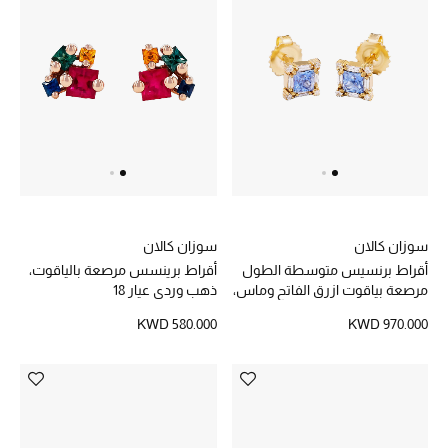
تشكيلة الأعراس
حقائب وأحذية متطابقة
هدايا للنساء
ركن الفخامة
جميع الملابس النسائية
سوزان كالان
سوزان كالان
أقراط برنسيس متوسطة الطول
أقراط برينسس مرصعة بالياقوت،
جميع الأحذية النسائية
مرصعة بياقوت ازرق الفاتح وماس،
ذهب وردي عيار 18
ذهب أصفر عيار 18
جميع الحقائب النسائية
KWD 580.000
KWD 970.000
جميع الإكسسورات النسائية