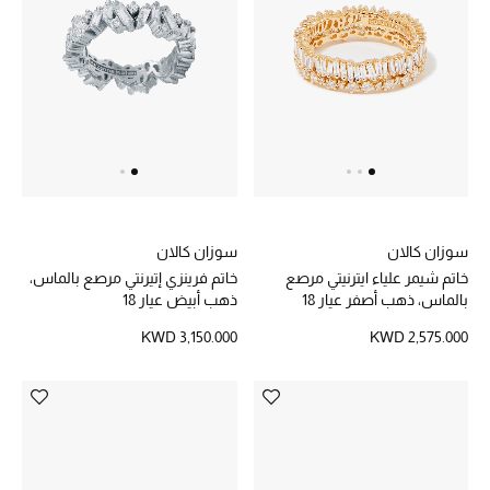
عرض جميع المنتجات
خصومات
ما وصلنا حديثاً
الموسم الجديد
ركن أناقة المنتجعات
سوزان كالان
سوزان كالان
حصريًا عبر الإنترنت
خاتم شيمر علياء ايترنيتي مرصع
خاتم فرينزي إتيرنتي مرصع بالماس،
بالماس، ذهب أصفر عيار 18
ذهب أبيض عيار 18
جميع إصدارتنا النسائية
KWD 3,150.000
KWD 2,575.000
تشكيلة المناسبات للنساء
الحب للمحلي
الملابس الرياضية النسائية