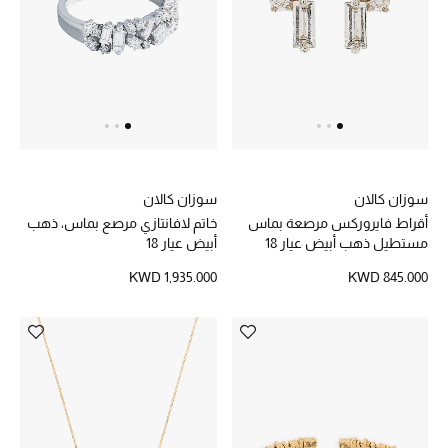
خصم حتى 70%
تسوقوا الآن
ما وصلنا حديثاً
سوزان كالان
سوزان كالان
ما وصلنا حديثاً
أقراط فايروركس مرصعة بماس
خاتم لافانتازي مرصع بماس، ذهب
مستطيل ذهب أبيض عيار 18
أبيض عيار 18
الموسم الجديد
KWD 1,935.000
KWD 845.000
النساء
الحقائب النسائية
أحذية النسائية