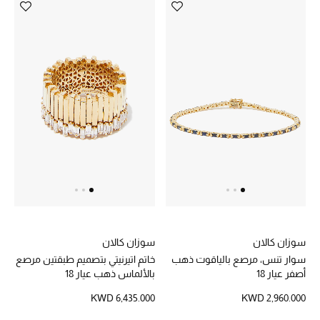
الموسم الجديد
ما وصلنا حديثاً
ركن أناقة المنتجعات
حصريًا عبر الإنترنت
دليل مستلزمات الرجال
أبرز المصممين
جميع الملابس الرجالية
الأحذية الرجالية
سوزان كالان
سوزان كالان
سوار تنس، مرصع بالياقوت ذهب
خاتم اتيرنيتي بتصميم طبقتين مرصع
أصفر عيار 18
بالألماس ذهب عيار 18
جميع الإكسسورات الرجالية
KWD 2,960.000
KWD 6,435.000
حقائب رجالية