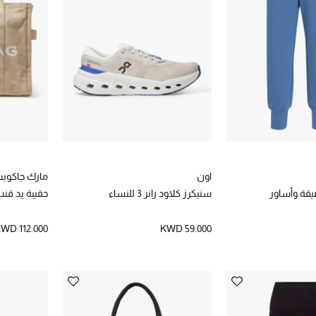
اون
مارك جاكوب
قة وأساور
سنيكرز كلاود رانر 3 للنساء
حقيبة يد قنب
WD 112.000
KWD 59.000