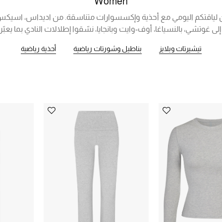
Women
لى غوتشي، بالنسياغا، أوف-وايت وبانجايا، نسّقوا إطلالات النادي بما يعب
تيشيرتات وبلايز
بناطيل وشورتات رياضية
أحذية رياضية