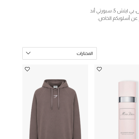
أضيفوا تشكيلتنا إلى روتين لياقتكم اليومي مع أحذية وإكسسوارات متناسقة. من اديداس، اسيكس، بي ايتش 5، سبورتي أند
ّر عن أسلوبكم الخاص.
المختارات