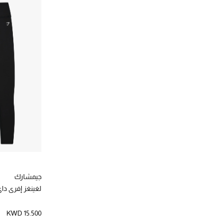
الترتيب حسب المصممين: مونكليه
هيرمز
(1)
الترتيب حسب المصممين: هيرمز
وي نورويجيانز
(6)
الترتيب حسب المصممين: وي نورويجيانز
جيمشارك
لغينغز إفري دا
KWD 15.500