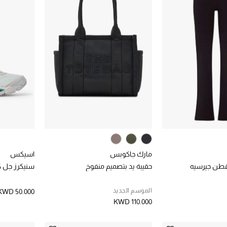
مارك جاكوبس
اسيكس
قطن جيرسيه
حقيبة يد بتصميم منفوخ
سنيكرز جل ك
الموسم الجديد
KWD 50.000
KWD 110.000