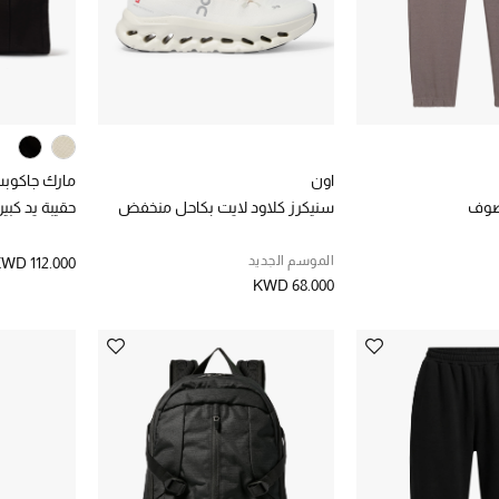
اون
مارك جاكوب
صوف
سنيكرز كلاود لايت بكاحل منخفض
حقيبة يد كبير
الموسم الجديد
WD 112.000
KWD 68.000