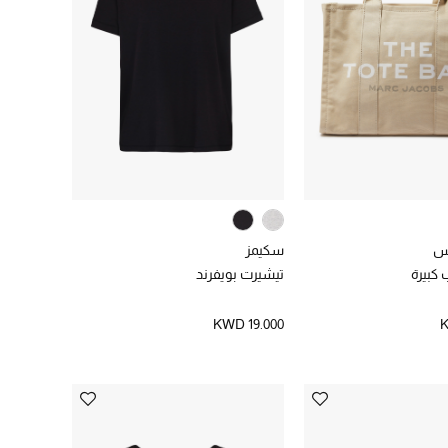
س
سكيمز
 كبيرة
تيشيرت بويفرند
KWD 19.000
K