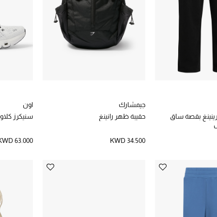
جيمشارك
اون
رينينغ بقصة ساق
حقيبة ظهر رانينغ
سنيكرز كلاود اكس 4 
KWD 63.000
KWD 34.500