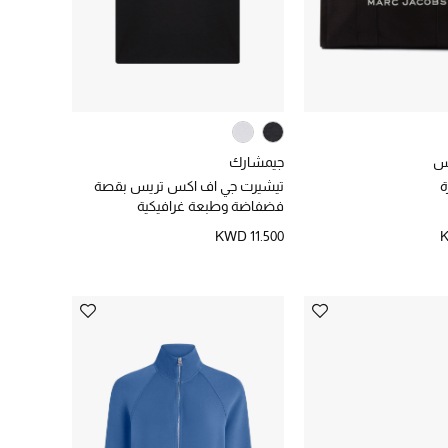
س
جيمشارك
ة
تيشيرت جي اف اكس تريس بقصة
فضفاضة وطبعة غرافيكية
KWD 11.500
K