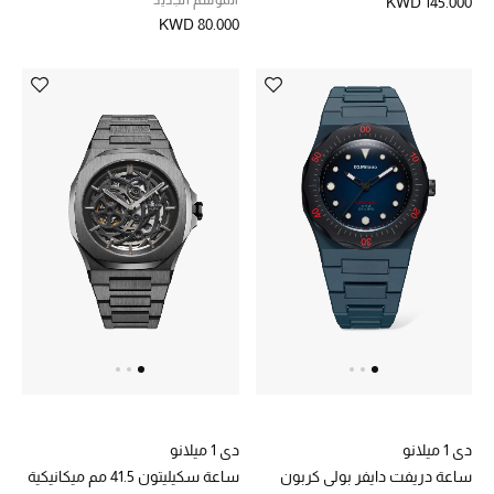
الموسم الجديد
KWD 145.000
KWD 80.000
مكتشف العطور
المكياج
العناية بالبشرة
مستحضرات العناية
مستحضرات الاستحمام والعناية بالجسم
العناية بالشعر
الصحة والعافية
الجمال في بلوميز
دي 1 ميلانو
دي 1 ميلانو
هدايا
ساعة دريفت دايفر بولي كربون
ساعة سكيليتون 41.5 مم ميكانيكية