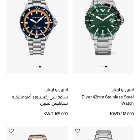
تشكيلة الأعراس
حقائب وأحذية متطابقة
هدايا للنساء
ركن الفخامة
جميع الملابس النسائية
جميع الأحذية النسائية
امبوريو ارماني
امبوريو ارماني
Diver 42mm Stainless Steel
ساعة سي إكسبلورر أوتوماتيكية
جميع الحقائب النسائية
Watch
ستانليس ستيل
KWD 165.000
KWD 118.000
جميع الإكسسورات النسائية