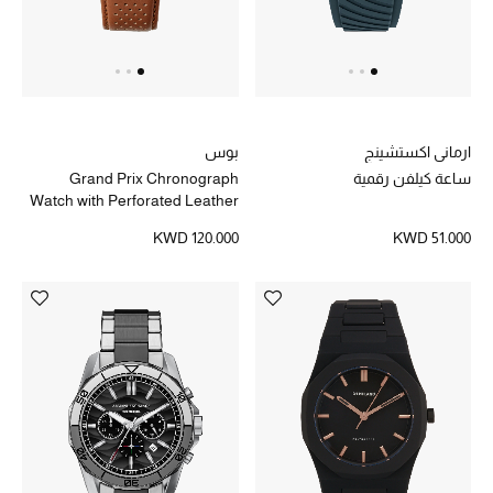
مستلزمات المنزل
توتيمي
ارماني اكستشينج
بوس
تعكس توتيمي فن الأناقة السهلة بقطع أساسية راقية
ساعة كيلفن رقمية
Grand Prix Chronograph
مصممة لتدوم وتتجاوز صيحات الموسم
Watch with Perforated Leather
تسوقوا توتيمي
Strap
KWD 120.000
KWD 51.000