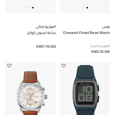
هدايا حسب السعر
هدايا للجميع
بوس
امبوريو ارماني
تسوقوا الهدايا
Cheswick Fluted Bezel Watch
ساعة ابسون كوارتز
الموسم الجديد
KWD 118.000
المصممون
KWD 85.000
المصممون أ-ي
مصممون جدد
حصريات
الأزياء
الجمال