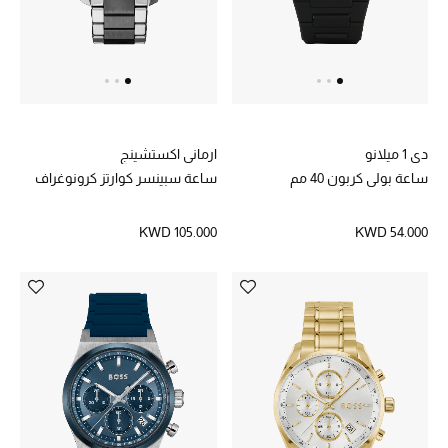
دي 1 ميلانو
ارماني اكستشينج
ساعة بولي كربون 40 مم
ساعة سبينسر كوارتز كرونوغراف
KWD 105.000
KWD 54.000