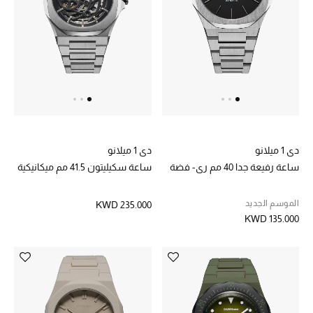
الرجال
الجمال
الأطفال
مستلزمات المنزل
المجوهرات
دي 1 ميلانو
دي 1 ميلانو
ساعة رفيعة جدا 40 مم ري- فضة
ساعة سكيليتون 41.5 مم ميكانيكية
الموسم الجديد
KWD 235.000
جديد لدينا
KWD 135.000
نسوقوا أحدث ما وصلنا
النساء