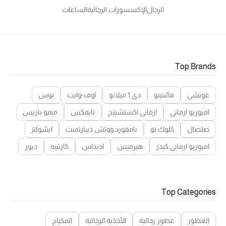
الرجال
الإكسسورات الرجالية
الساعات
Top Brands
غوتشي
فالنتينو
دي 1 ميلانو
اوف-وايت
بوس
امبوريو ارماني
ارماني اكستشينج
تايمكس
ميمو باريس
صلصال
كلوك تو
بامفورد ووتش ديبارتمنت
ايشولتز
امبوريو ارماني كيدز
هيرميس
اديداس
كارتييه
ديور
Top Categories
العطور
عطور رجالية
الأحذية الرجالية
المكياج