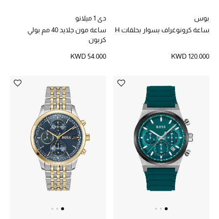
بوس
دي 1 ميلانو
الشراشف
ساعة كرونوغراف بسوار بحلقات H
ساعة مون جلايد 40 مم بولي
كربون
الحمام
KWD 54.000
KWD 120.000
الشموع والعطور المنزلية
مستلزمات المنزل
تسوقوا للمنزل
المجوهرات
عرض كل التنزيلات
أبرز المصممين