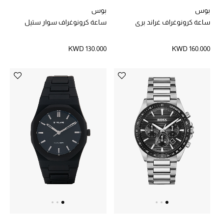
بوس
بوس
ساعة كرونوغراف غراند بري
ساعة كرونوغراف سوار ستيل
العودة إلى المدرسة
تسوقوا التشكيلة
KWD 130.000
KWD 160.000
مستلزمات المنزل
عرض جميع المنتجات
الهدايا
ما وصلنا حديثا
أبرز المصممين
غرفة الطعام
الديكورات والإكسسوارات