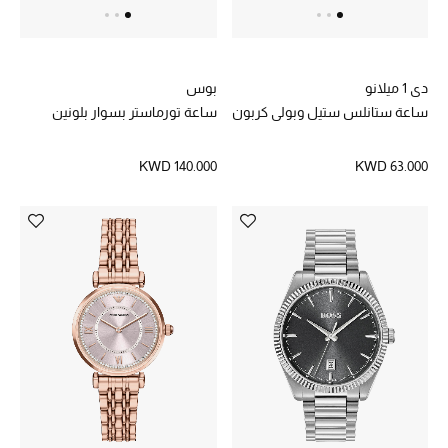
تسوقوا جميع الهدايا
بطاقة الهدايا الإلكترونية
دي 1 ميلانو
بوس
ساعة ستانلس ستيل وبولي كربون
ساعة تورماستر بسوار بلونين
هدايا حسب المرسل إليه
هدايا حسب المناسبة
KWD 140.000
KWD 63.000
هدايا حسب الفئة
النساء
الرجال
الأطفال
المستلزمات المنزلية