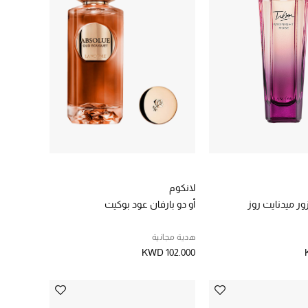
لانكوم
ور ميدنايت روز
أو دو بارفان عود بوكيت
هدية مجانية
KWD 102.000