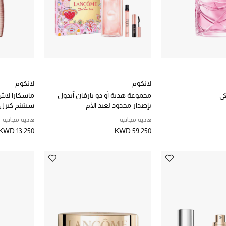
لانكوم
لانكوم
كي
مجموعة هدية أو دو بارفان آيدول
ماسكارا لا
بإصدار محدود لعيد الأم
سيتينج كير
هدية مجانية
هدية مجانية
KWD 13.250
KWD 59.250