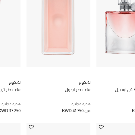
لانكوم
لانكوم
 في ايه بيل
ماء عطر ايدول
ماء عطر تريز
هدية مجانية
هدية مجانية
K
من
KWD 41.750
KWD 37.250