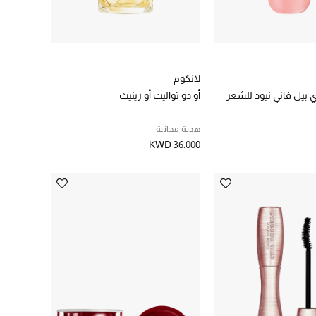
لانكوم
 بيل فاني نيود للشعر
أو دو تواليت أو زينيث
هدية مجانية
KWD 36.000