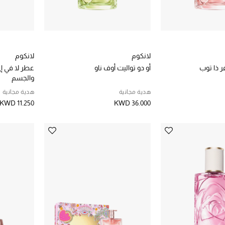
لانكوم
لانكوم
فر ذا توب
أو دو تواليت أوف ناو
عطر لا في إي
والجسم
هدية مجانية
هدية مجانية
KWD 11.250
KWD 36.000