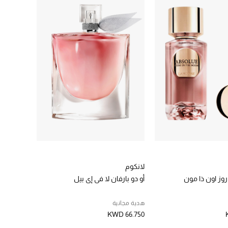
لانكوم
 روز اون ذا مون
أو دو بارفان لا في إي بيل
هدية مجانية
KWD 66.750