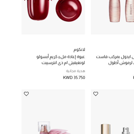
لانكوم
ش ايدول بمركب فاست
عبوة إعادة ملء كريم أبسولو
ل لرموش أطول
لونغيفيتي ام دي انترسيبت
هدية مجانية
KWD 35.750