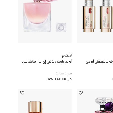
لانكوم
و لونغيفيتي أم دي
أو دو بارفان لا في إي بيل فانيلا نيود
هدية مجانية
من
KWD 41.000