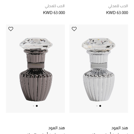
الرجال
الحب للمحلي
الحب للمحلي
KWD 63.000
KWD 63.000
الجمال
الأطفال
مستلزمات المنزل
المجوهرات
جديد لدينا
نسوقوا أحدث ما وصلنا
النساء
هند العود
هند العود