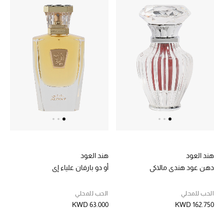
هند العود
هند العود
دهن عود هندي مالاكي
أو دو بارفان علياء إي
الحب للمحلي
الحب للمحلي
KWD 63.000
KWD 162.750