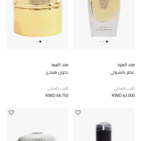
هند العود
هند العود
عطر باتشولي
دخون هيندي
الحب للمحلي
الحب للمحلي
KWD 64.750
KWD 63.000