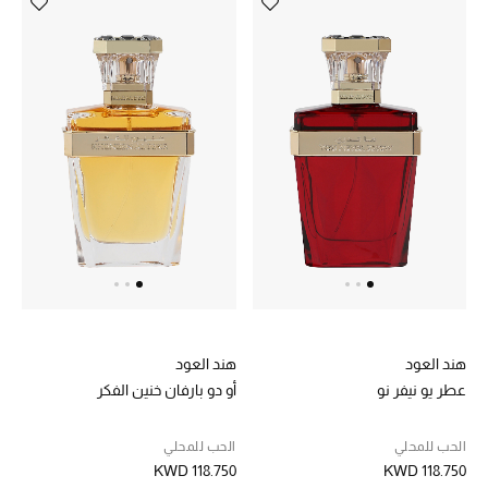
العودة إلى المدرسة
تسوقوا التشكيلة
مستلزمات المنزل
عرض جميع المنتجات
الهدايا
ما وصلنا حديثا
هند العود
هند العود
أبرز المصممين
عطر يو نيفر نو
أو دو بارفان خنين الفكر
غرفة الطعام
الحب للمحلي
الحب للمحلي
KWD 118.750
KWD 118.750
الديكورات والإكسسوارات