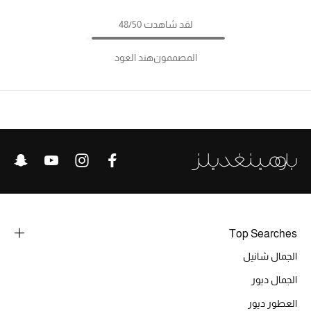
لقد شاهدت 48/50
المصممون
هند العود
Top Searches
الجمال شانيل
الجمال ديور
العطور ديور