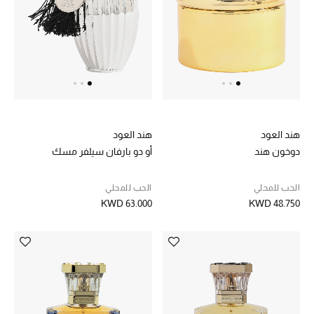
دليل مستلزمات الجمال
أبرز الماركات
ماركات جديدة للجمال
تسوقوا أحدث الماركات
هند العود
هند العود
دوخون هند
أو دو بارفان سيلفر مسك
الرجال
الحب للمحلي
الحب للمحلي
KWD 63.000
KWD 48.750
عرض جميع المنتجات
خصومات
الهدايا