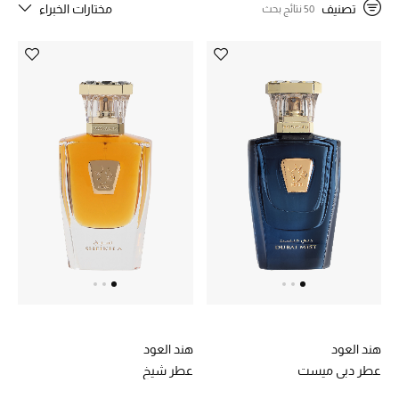
في الثقافة والإبداع، تقود الماركة رحلة فريدة تربط بين الأفراد عبر قوة
تصنيف
مختارات الخبراء
50 نتائج بحث
العطر، حيث يتحول كل عبير إلى تجربة تحاكي الإحساس وتلامس الذاكرة.
خصم حتى 70%
تسوقوا الآن
ما وصلنا حديثاً
ما وصلنا حديثاً
الموسم الجديد
النساء
الحقائب النسائية
هند العود
هند العود
أحذية النسائية
عطر دبي ميست
عطر شيخ