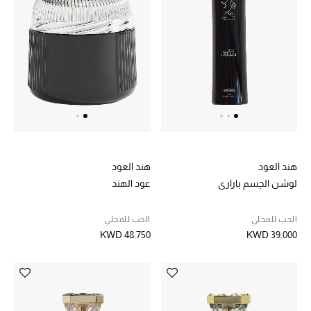
هند العود
هند العود
لوشن الجسم باراري
عود الهند
الحب للمحلي
الحب للمحلي
KWD 48.750
KWD 39.000