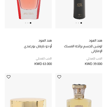
هند العود
هند العود
لوشن للجسم برائحة المسك
أو دو بارفان بورغندي
الإماراتي
الحب للمحلي
الحب للمحلي
KWD 63.000
KWD 39.000