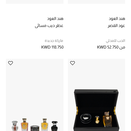
هند العود
هند العود
عود القصر
عطر ديب مسائي
الحب للمحلي
ماركة جديدة
من
KWD 52.750
KWD 118.750