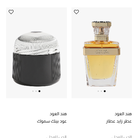
الشراشف
الحمام
الشموع والعطور المنزلية
مستلزمات المنزل
تسوقوا للمنزل
المجوهرات
هند العود
هند العود
عرض كل التنزيلات
عطر زايد عطار
عود بينك سموك
أبرز المصممين
الحب للمحلي
الحب للمحلي