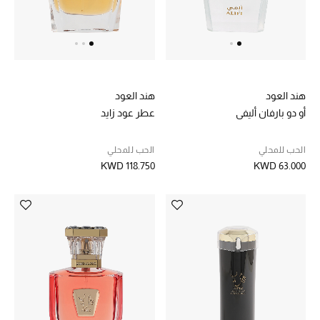
هند العود
هند العود
أو دو بارفان أليفي
عطر عود زايد
الحب للمحلي
الحب للمحلي
KWD 118.750
KWD 63.000