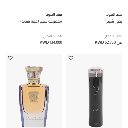
موضة نسائية
تسوقوا للنساء
هند العود
هند العود
بخور شيخ أ
مجموعة شيخ (علبة هدية)
الحقائب
الحب للمحلي
الحب للمحلي
من
KWD 52.750
KWD 134.000
الموسم الجديد
الحقائب النسائية
دليل ملتزمات الحقائب
حقائب رجالية
حقائب الأطفال
أبرز المصممين