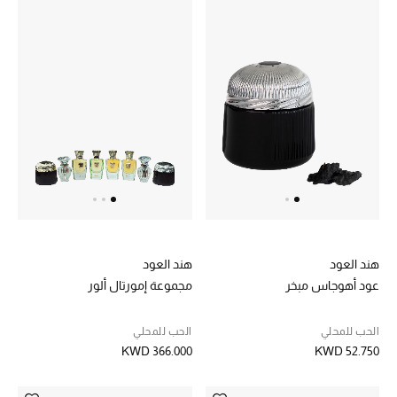
الموسم الجديد
ما وصل حديثاً
ركن أناقة المنتجعات
هدايا للأطفال
تشكيلة مستلزمات الأطفال
مستلزمات الأطفال الرضع
هند العود
هند العود
مستلزمات البنات (2 - 14 سنة)
عود أهوجاس مبخر
مجموعة إمورتال ألور
مستلزمات الأولاد (2 - 14 سنة)
الحب للمحلي
الحب للمحلي
KWD 366.000
KWD 52.750
أبرز المصممين