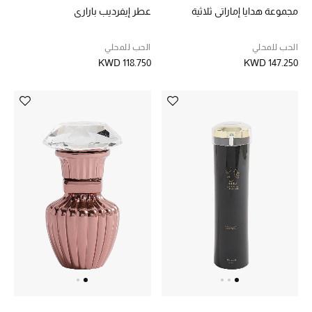
هدايا حسب السعر
مجموعة هدايا إماراتي ثلاثية
عطر إيفرديب باراري
الحب للمحلي
الحب للمحلي
KWD 118.750
KWD 147.250
هدايا للجميع
تسوقوا الهدايا
المصممون
المصممون أ-ي
مصممون جدد
حصريات
الأزياء
الجمال