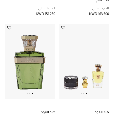
لعيد الأم
تسوقوا جميع الهدايا
الحب للمحلي
الحب للمحلي
KWD 151.250
KWD 163.500
بطاقة الهدايا الإلكترونية
هدايا حسب المرسل إليه
هدايا حسب المناسبة
هدايا حسب الفئة
النساء
الرجال
الأطفال
المستلزمات المنزلية
هند العود
هند العود