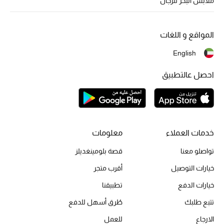
ملابس البحر للرجال
المواقع و اللغات
English
احصل عالتطبيق
خدمات العملاء
معلومات
تواصلو معنا
قصة بلومينغديلز
خيارات التوصيل
أقرب متجر
خيارات الدفع
تطبيقنا
تتبع طلبك
طُرق أسهل للدفع
الارجاع
للعمل