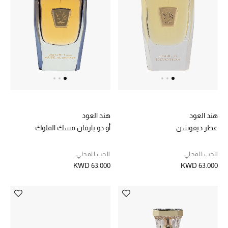
الموسم الجديد
ما وصلنا حديثاً
ركن أناقة المنتجعات
حصريًا عبر الإنترنت
دليل مستلزمات الرجال
هند العود
هند العود
أبرز المصممين
عطر ديفوشن
أو دو بارفان مسك الملوك
جميع الملابس الرجالية
الحب للمحلي
الحب للمحلي
KWD 63.000
KWD 63.000
الأحذية الرجالية
جميع الإكسسورات الرجالية
حقائب رجالية