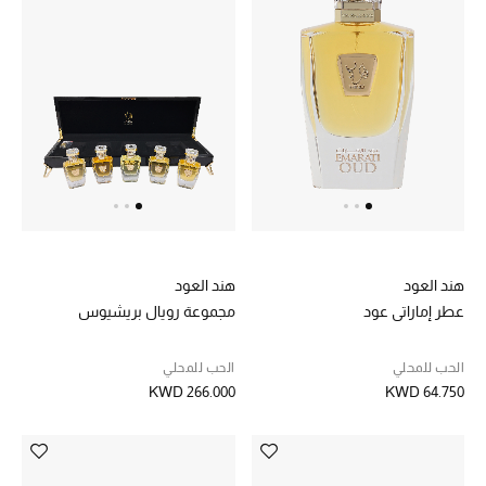
العناية الشخصية بالرجال
صُممت للرجال
تسوقوا للرجال
الأطفال
هند العود
هند العود
عرض جميع المنتجات
عطر إماراتي عود
مجموعة رويال بريشيوس
خصومات
الحب للمحلي
الحب للمحلي
KWD 266.000
KWD 64.750
عودة صغاركم للمدارس
الهدايا