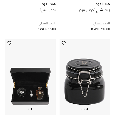
هند العود
هند العود
تشكيلة الأعراس
زيت شيخ أ جويل مركز
بخور شيخ أ
حقائب وأحذية متطابقة
الحب للمحلي
الحب للمحلي
KWD 81.500
KWD 79.000
هدايا للنساء
ركن الفخامة
جميع الملابس النسائية
جميع الأحذية النسائية
جميع الحقائب النسائية
جميع الإكسسورات النسائية