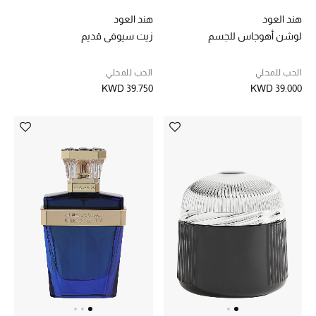
هند العود
هند العود
مستلزمات المنزل
لوشن أهوجاس للجسم
زيت سيوفي قديم
الحب للمحلي
الحب للمحلي
KWD 39.750
KWD 39.000
توتيمي
تعكس توتيمي فن الأناقة السهلة بقطع أساسية راقية
مصممة لتدوم وتتجاوز صيحات الموسم
تسوقوا توتيمي