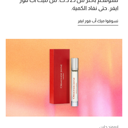
ايفر. حتى نفاد الكمية.
الشراشف
تسوقوا ميك أب فور ايفر
الحمام
الشموع والعطور المنزلية
مستلزمات المنزل
تسوقوا للمنزل
المجوهرات
عرض كل التنزيلات
أبرز المصممين
ارموند جاين