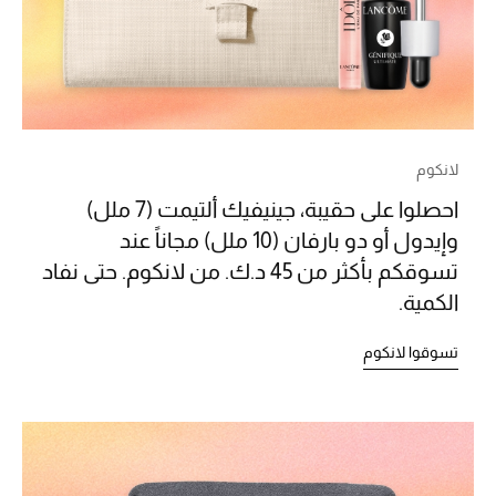
تشكيلة الأعراس
حقائب وأحذية متطابقة
هدايا للنساء
لانكوم
ركن الفخامة
احصلوا على حقيبة، جينيفيك ألتيمت (7 ملل)
وإيدول أو دو بارفان (10 ملل) مجاناً عند
جميع الملابس النسائية
تسوقكم بأكثر من 45 د.ك. من لانكوم. حتى نفاد
الكمية.
جميع الأحذية النسائية
تسوقوا لانكوم
جميع الحقائب النسائية
جميع الإكسسورات النسائية