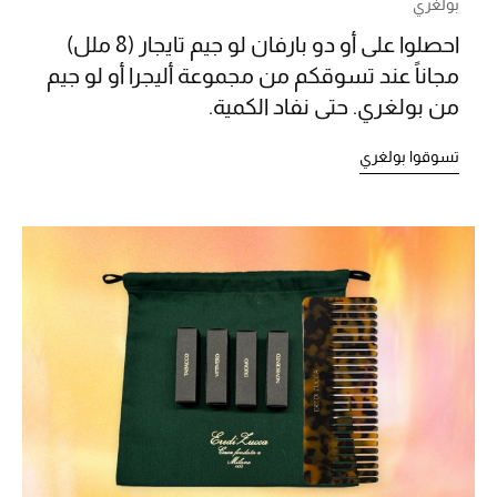
بولغري
الرجال
احصلوا على أو دو بارفان لو جيم تايجار (8 ملل)
الجمال
مجاناً عند تسوقكم من مجموعة أليجرا أو لو جيم
من بولغري. حتى نفاد الكمية.
الأطفال
تسوقوا بولغري
مستلزمات المنزل
المجوهرات
جديد لدينا
نسوقوا أحدث ما وصلنا
النساء