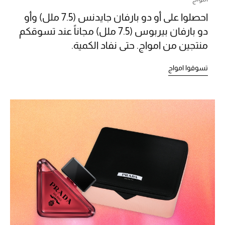
مكتشف العطور
احصلوا على أو دو بارفان جايدنس (7.5 ملل) وأو
دو بارفان بيربوس (7.5 ملل) مجاناً عند تسوقكم
المكياج
منتجين من امواج. حتى نفاد الكمية.
العناية بالبشرة
تسوقوا امواج
مستحضرات العناية
مستحضرات الاستحمام والعناية بالجسم
العناية بالشعر
الصحة والعافية
الجمال في بلوميز
هدايا