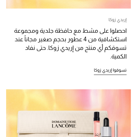
عرض جميع المنتجات
خصومات
إريدي زوكا
ما وصلنا حديثاً
احصلوا على مشط مع حافظة جلدية ومجموعة
استكشافية من 4 عطور بحجم صغير مجاناً عند
الموسم الجديد
تسوقكم أي منتج من إريدي زوكا. حتى نفاد
الكمية.
ركن أناقة المنتجعات
تسوقوا إريدي زوكا
حصريًا عبر الإنترنت
جميع إصدارتنا النسائية
تشكيلة المناسبات للنساء
الحب للمحلي
الملابس الرياضية النسائية