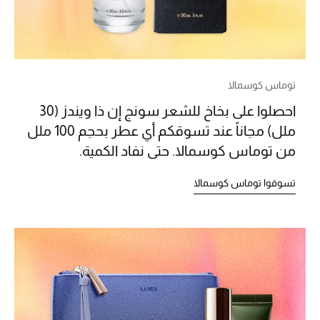
الموسم الجديد
ما وصلنا حديثاً
ركن أناقة المنتجعات
توماس كوسمالا
حصريًا عبر الإنترنت
احصلوا على بخاخ للشعر سونج إن ذا ويندز (30
ملل) مجاناً عند تسوقكم أي عطر بحجم 100 ملل
دليل مستلزمات الرجال
من توماس كوسمالا. حتى نفاد الكمية.
أبرز المصممين
تسوقوا توماس كوسمالا
جميع الملابس الرجالية
الأحذية الرجالية
جميع الإكسسورات الرجالية
حقائب رجالية