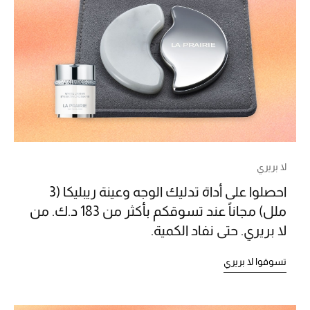
موضة نسائية
تسوقوا للنساء
الحقائب
الموسم الجديد
الحقائب النسائية
لا بريري
دليل ملتزمات الحقائب
احصلوا على أداة تدليك الوجه وعينة ريبليكا (3
ملل) مجاناً عند تسوقكم بأكثر من 183 د.ك. من
حقائب رجالية
لا بريري. حتى نفاد الكمية.
حقائب الأطفال
تسوقوا لا بريري
أبرز المصممين