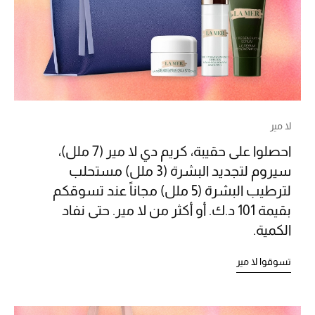
العناية الشخصية بالرجال
صُممت للرجال
تسوقوا للرجال
لا مير
احصلوا على حقيبة، كريم دي لا مير (7 ملل)،
الأطفال
سيروم لتجديد البشرة (3 ملل) مستحلب
لترطيب البشرة (5 ملل) مجاناً عند تسوقكم
عرض جميع المنتجات
بقيمة 101 د.ك. أو أكثر من لا مير. حتى نفاد
الكمية.
خصومات
تسوقوا لا مير
عودة صغاركم للمدارس
الهدايا