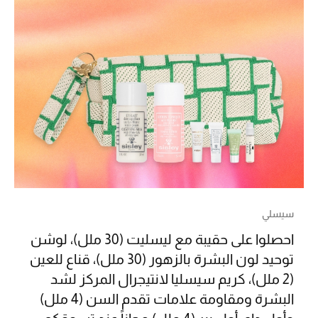
أبرز الحقائب
تسوقوا الحقائب
الأحذية
الموسم الجديد
أحذية النسائية
تشكيلة الأحذية
سيسلي
احصلوا على حقيبة مع ليسليت (30 ملل)، لوشن
الأحذية الرجالية
توحيد لون البشرة بالزهور (30 ملل)، قناع للعين
(2 ملل)، كريم سيسليا لانتيجرال المركز لشد
أحذية للأطفال
البشرة ومقاومة علامات تقدم السن (4 ملل)
أبرز المصممين