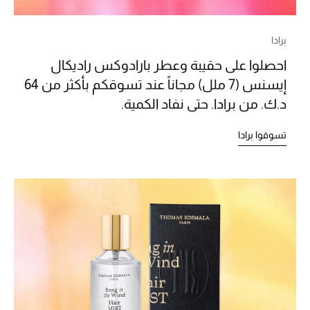
دليل مستلزمات الجمال
برادا
أبرز الماركات
احصلوا على حقيبة وعطر بارادوكس راديكال
إيسنس (7 ملل) مجاناً عند تسوقكم بأكثر من 64
د.ك. من برادا. حتى نفاد الكمية.
ماركات جديدة للجمال
تسوقوا أحدث الماركات
تسوقوا برادا
الرجال
عرض جميع المنتجات
خصومات
الهدايا