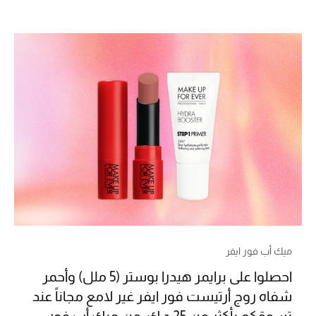
العودة إلى المدرسة
تسوقوا التشكيلة
مستلزمات المنزل
عرض جميع المنتجات
الهدايا
ما وصلنا حديثا
أبرز المصممين
ميك أب فور ايفر
احصلوا على برايمر هيدرا بوستر (5 ملل) وأحمر
غرفة الطعام
شفاه روج أرتيست فور ايفر غير لامع مجاناً عند
الديكورات والإكسسوارات
تسوقكم بأكثر من 25 د.ك. من ميك أب فور