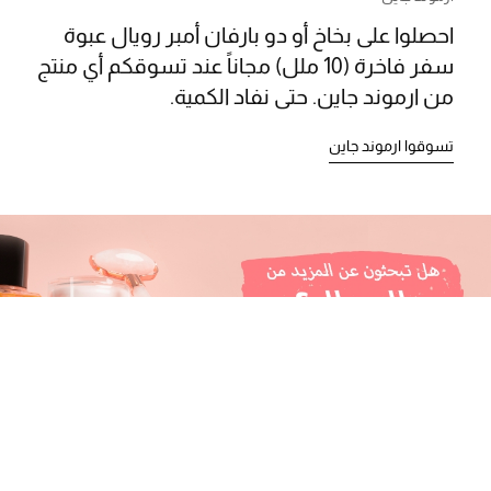
مجوهرات فاخرة للنساء
احصلوا على بخاخ أو دو بارفان أمبر رويال عبوة
سفر فاخرة (10 ملل) مجاناً عند تسوقكم أي منتج
مجوهرات عصرية للنساء
من ارموند جاين. حتى نفاد الكمية.
إكسسوارات للرجال
تسوقوا ارموند جاين
مجوهرات فاخرة للأطفال
ساعات
هدايا مُعبرة
تسوقوا المجوهرات
الهدايا