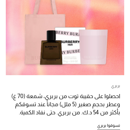
الموسم الجديد
ما وصل حديثاً
ركن أناقة المنتجعات
هدايا للأطفال
تشكيلة مستلزمات الأطفال
مستلزمات الأطفال الرضع
بربري
مستلزمات البنات (2 - 14 سنة)
احصلوا على حقيبة توت من بربري، شمعة (70 غ)
وعطر بحجم صغير (5 ملل) مجاناً عند تسوقكم
مستلزمات الأولاد (2 - 14 سنة)
بأكثر من 54 د.ك. من بربري. حتى نفاد الكمية.
أبرز المصممين
تسوقوا بربري