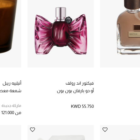
فيكتور اند رولف
أتيلييه ريبل
أو دو بارفان بون بون
شمعة معطرة
ماركة جديدة
KWD 55.750
من
121.000