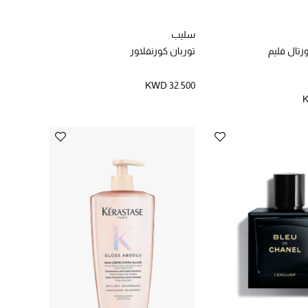
سليب
رتال فليم
توربان كورنفلاور
KWD 32.500
K