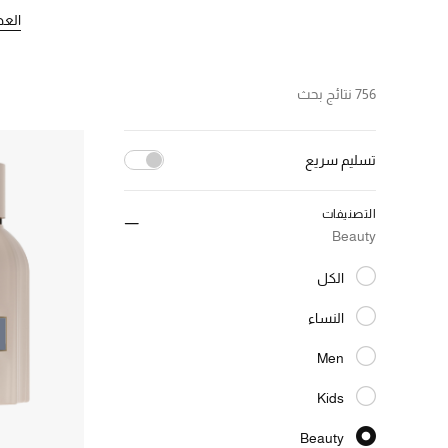
الع
756 نتائج بحث
تسليم سريع
إلغاء تحديد الكل
التصنيفات
(120)
true
Beauty
الترتيب حسب تسليم سريع: true
الكل
المختارة الكل
النساء
الترتيب حسب النوع: النساء
Men
الترتيب حسب النوع: Men
Kids
الترتيب حسب النوع: Kids
Beauty