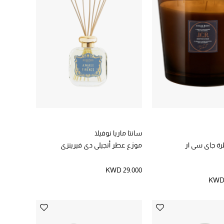
سانتا ماريا نوفيلا
 جاي سي ار
موزع عطر أنجيلي دي فيرينزي
KWD 29.000
KWD 