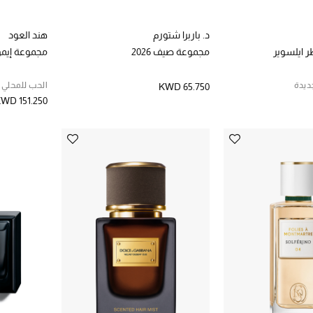
د. باربرا شتورم
هند العود
 ايلسوير
مجموعة صيف 2026
مجموعة إيمو
ديدة
الحب للمحلي
KWD 65.750
WD 151.250