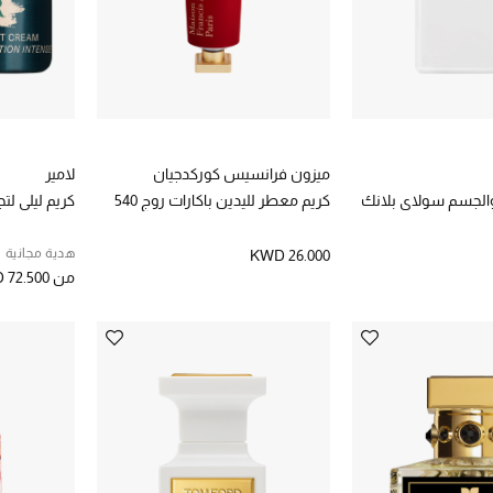
ميزون فرانسيس كوركدجيان
لامير
الجسم سولاي بلانك
كريم معطر لليدين باكارات روج 540
كريم ليلي لتج
هدية مجانية
KWD 26.000
من
 72.500