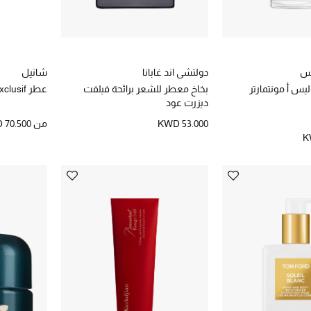
يس
دولتشي اند غابانا
شانيل
ليس أ مونتمارتر
بخاخ معطر للشعر برائحة فيلفت
عطر Bleu De Chanel L'Exclusif
ديزرت عود
KWD 53.000
من
 70.500
K