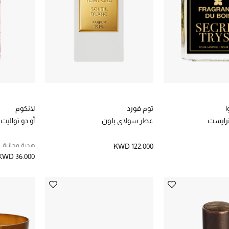
ا
توم فورد
لانكوم
رايست
عطر سولاي بلون
أو دو تواليت 
هدية مجانية
KWD 122.000
KWD 36.000