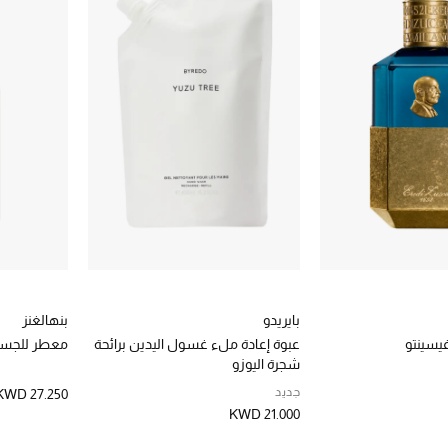
بايريدو
بنهالغنز
فيسينتو
عبوة إعادة ملء غسول اليدين برائحة
معطر للجسم
شجرة اليوزو
جديد
KWD 27.250
KWD 21.000