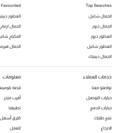
 Favourited
Top Searches
الجمال شانيل
العطور ديبت
الجمال ديور
الجمال ارماني
العطور ديور
المكياج شاني
العطور شانيل
الجمال هير
الجمال ديبتيك
خدمات العملاء
معلومات
تواصلو معنا
قصة بلومينغد
خيارات التوصيل
أقرب متجر
خيارات الدفع
تطبيقنا
تتبع طلبك
طُرق أسهل 
الارجاع
للعمل