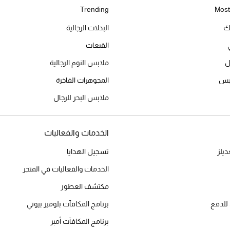
Trending
Most
يك
البدلات الرجالية
القبعات
ل
ملابس النوم الرجالية
ميس
المجوهرات الفاخرة
ملابس البحر للرجال
الخدمات والفعاليات
يلز
تسجيل الهدايا
الخدمات والفعاليات في المتجر
مكتشف العطور
للدفع
برنامج المكافآت بلوميز بيوتي
برنامج المكافآت أمبر