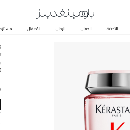
الأحذية
الجمال
الرجال
الأطفال
مستلزما
ك
r
ا
0
ب