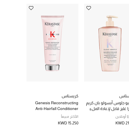
ستاس
كريستاس
كريستاس
و جلوس أبسولو بان كريم
Genesis Reconstructing
مجموعة جن
 غليز قابل لإعادة الملء
Anti-Hairfall Conditioner
ا أونلاين
الأكثر مبيعاً
حصريًا أونلاين
KWD 17.500
KWD 15.250
KWD 21