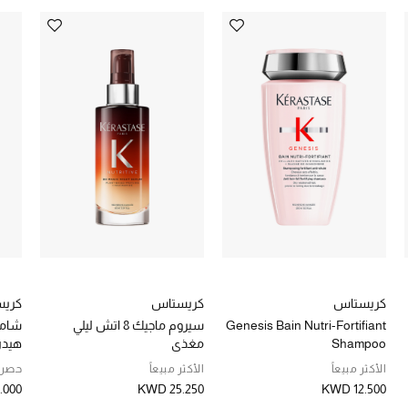
كريستاس
كريستاس
كري
Genesis Bain Nutri-Fortifiant
سيروم ماجيك 8 اتش ليلي
شامب
Shampoo
مغذي
هيدرا
الأكثر مبيعاً
الأكثر مبيعاً
حصريً
.000
KWD 25.250
KWD 12.500