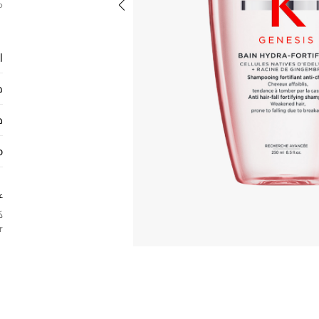
م
ا
ح
ط
م
ع
ك
r