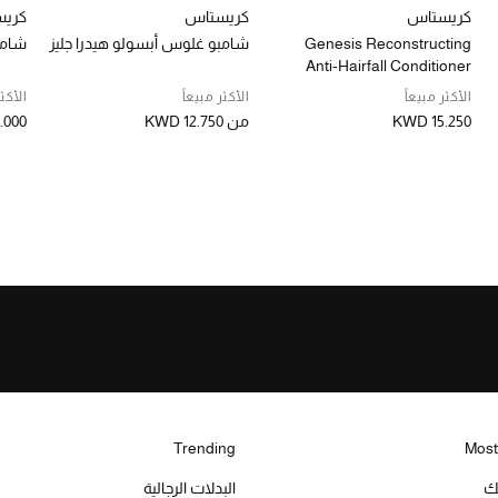
كريستاس
كريستاس
كري
Genesis Reconstructing
شامبو غلوس أبسولو هيدرا جليز
شامبو
Anti-Hairfall Conditioner
الأكثر مبيعاً
الأكثر مبيعاً
الأكثر
KWD 15.250
من
KWD 12.750
.000
Trending
Most
يك
البدلات الرجالية