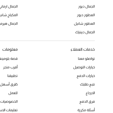
الجمال ديور
الجمال ارماني
العطور ديور
المكياج شاني
العطور شانيل
الجمال هير
الجمال ديبتيك
خدمات العملاء
معلومات
تواصلو معنا
قصة بلومينغد
خيارات التوصيل
أقرب متجر
خيارات الدفع
تطبيقنا
تتبع طلبك
طُرق أسهل 
الارجاع
للعمل
فرق الدفع
الخصوصيات
أسئلة مكررة
تعليمات الاس