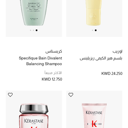
خصم حتى 70%
تسوقوا الآن
ما وصلنا حديثاً
اوريب
كريستاس
بلسم هير الكيمي ريزيلينس
Specifique Bain Divalent
ما وصلنا حديثاً
Balancing Shampoo
الأكثر مبيعاً
KWD 24.250
الموسم الجديد
KWD 12.750
النساء
الحقائب النسائية
أحذية النسائية