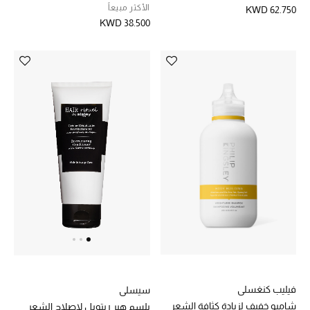
الأكثر مبيعاً
KWD 62.750
KWD 38.500
فيليب كنغسلي
سيسلي
شامبو خفيف لزيادة كثافة الشعر
بلسم هير ريتويل لإصلاح الشعر