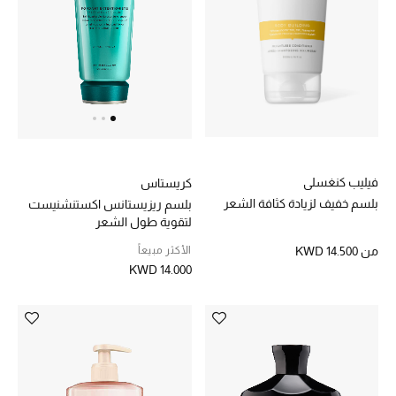
تسوقوا جميع الهدايا
بطاقة الهدايا الإلكترونية
هدايا حسب المرسل إليه
هدايا حسب المناسبة
فيليب كنغسلي
كريستاس
هدايا حسب الفئة
بلسم خفيف لزيادة كثافة الشعر
بلسم ريزيستانس اكستنشنيست
لتقوية طول الشعر
النساء
الأكثر مبيعاً
من
KWD 14.500
KWD 14.000
الرجال
الأطفال
المستلزمات المنزلية