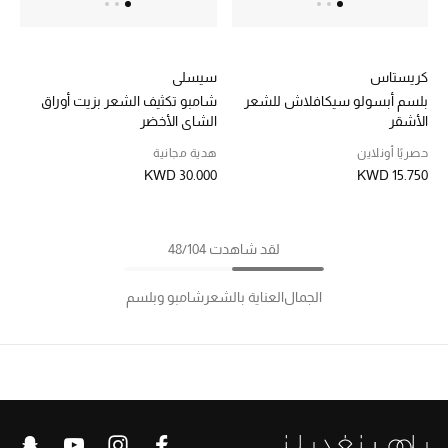
كريستاس
سيسلي
بلسم أبسولو سيكافلاش للشعر
شامبو تكثيف الشعر بزيت أوراق
الأشقر
الشاي الأخضر
حصريًا أونلاين
هدية مجانية
KWD 30.000
KWD 15.750
لقد شاهدت 48/104
الجمال
العناية بالشعر
شامبو وبلسم