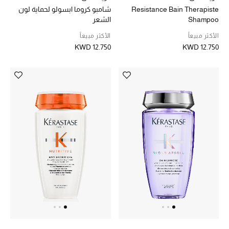
الموسم الجديد
Resistance Bain Therapiste
شامبو كروما ابسولو لحماية لون
Shampoo
الشعر
ما وصلنا حديثاً
الأكثر مبيعاً
الأكثر مبيعاً
KWD 12.750
KWD 12.750
ركن أناقة المنتجعات
حصريًا عبر الإنترنت
دليل مستلزمات الرجال
أبرز المصممين
جميع الملابس الرجالية
الأحذية الرجالية
جميع الإكسسورات الرجالية
حقائب رجالية