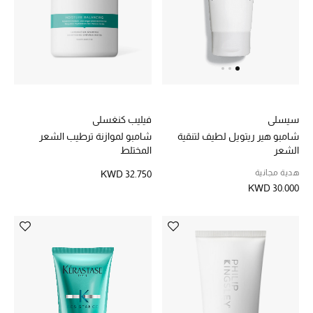
مجوهرات فاخرة للنساء
مجوهرات عصرية للنساء
إكسسوارات للرجال
فيليب كنغسلي
سيسلي
مجوهرات فاخرة للأطفال
شامبو لموازنة ترطيب الشعر
شامبو هير ريتويل لطيف لتنقية
المختلط
الشعر
ساعات
هدية مجانية
KWD 32.750
KWD 30.000
هدايا مُعبرة
تسوقوا المجوهرات
الهدايا