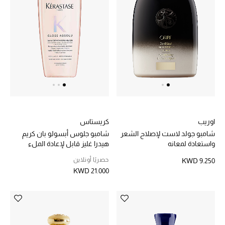
هدايا حسب السعر
هدايا للجميع
تسوقوا الهدايا
المصممون
اوريب
كريستاس
المصممون أ-ي
شامبو جولد لاست لإصلاح الشعر
شامبو جلوس أبسولو بان كريم
واستعادة لمعانه
هيدرا غليز قابل لإعادة الملء
مصممون جدد
حصريًا أونلاين
KWD 9.250
KWD 21.000
حصريات
الأزياء
الجمال