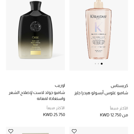
تشكيلة الأعراس
حقائب وأحذية متطابقة
هدايا للنساء
ركن الفخامة
جميع الملابس النسائية
جميع الأحذية النسائية
اوريب
كريستاس
شامبو جولد لاست لإصلاح الشعر
شامبو غلوس أبسولو هيدرا جليز
جميع الحقائب النسائية
واستعادة لمعانه
الأكثر مبيعاً
الأكثر مبيعاً
جميع الإكسسورات النسائية
KWD 25.750
من
KWD 12.750