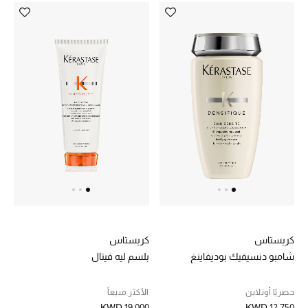
كريستاس
كريستاس
شامبو دنسيفيك بوديفاينغ
بلسم ليه فيتال
حصريًا أونلاين
الأكثر مبيعاً
KWD 19.000
KWD 12.750