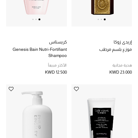
الشراشف
الحمام
إريدي زوكا
كريستاس
الشموع والعطور المنزلية
موزع بلسم مرطب
Genesis Bain Nutri-Fortifiant
Shampoo
هدية مجانية
الأكثر مبيعاً
مستلزمات المنزل
KWD 12.500
KWD 23.000
تسوقوا للمنزل
المجوهرات
عرض كل التنزيلات
أبرز المصممين