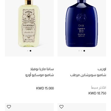
مستلزمات المنزل
توتيمي
تعكس توتيمي فن الأناقة السهلة بقطع أساسية راقية
مصممة لتدوم وتتجاوز صيحات الموسم
تسوقوا توتيمي
اوريب
سانتا ماريا نوفيلا
شامبو سوبرشاين مرطب
شامبو موسكيو أورو
الأكثر مبيعاً
KWD 15.000
KWD 18.750