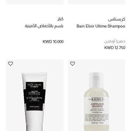
الموسم الجديد
كيلز
كريستاس
ما وصل حديثاً
بلسم بالأحماض الأمينية
Bain Elixir Ultime Shampoo
ركن أناقة المنتجعات
حصريًا أونلاين
KWD 10.000
KWD 12.750
هدايا للأطفال
تشكيلة مستلزمات الأطفال
مستلزمات الأطفال الرضع
مستلزمات البنات (2 - 14 سنة)
مستلزمات الأولاد (2 - 14 سنة)
أبرز المصممين