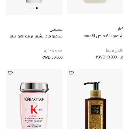
العودة إلى المدرسة
تسوقوا التشكيلة
كيلز
سيسلي
شامبو بالأحماض الأمينية
شامبو فرد الشعر بزيت المورينغا
مستلزمات المنزل
الأكثر مبيعاً
هدية مجانية
من
KWD 10.000
KWD 30.000
عرض جميع المنتجات
الهدايا
ما وصلنا حديثا
أبرز المصممين
غرفة الطعام
الديكورات والإكسسوارات