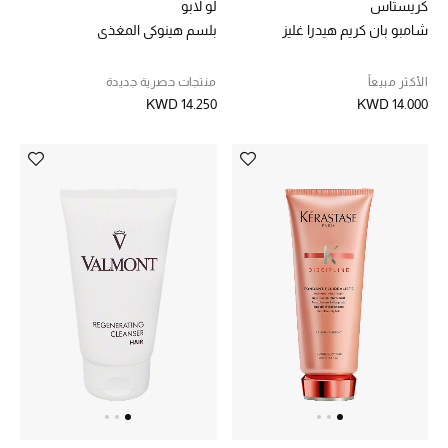
كريستاس
لو لابو
شامبو بان كريم هيدرا غليز
بلسم هينوكي المغذي
الأكثر مبيعاً
منتجات حصرية جديدة
KWD 14.250
KWD 14.000