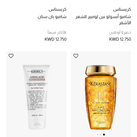
كريستاس
كريستاس
العناية الشخصية بالرجال
شامبو أبسولو بين لوميير للشعر
شامبو بان ستان
الأشقر
حصريًا أونلاين
الأكثر مبيعاً
صُممت للرجال
KWD 12.750
KWD 12.750
تسوقوا للرجال
الأطفال
عرض جميع المنتجات
خصومات
عودة صغاركم للمدارس
الهدايا