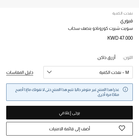
نفذت الكمية
خصم حتى 70%
فيوري
تسوقوا الآن
سويت شيرت كورونادو بنصف سحاب
KWD 47.000
ما وصلنا حديثاً
اللون:
أزرق داكن
ما وصلنا حديثاً
M – نفذت الكمية
دليل المقاسات
الموسم الجديد
عذرا هذا المنتج غير متوفر حاليا. تتبع هذا المنتج حتى لا تفوتك ما إذا أصبح
النساء
متاحًا مرة أخرى.
الحقائب النسائية
يرجى إعلامي
أحذية النسائية
أضف إلى قائمة الامنيات