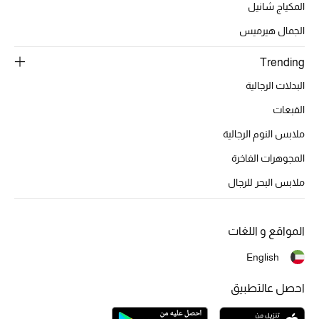
المكياج شانيل
تشكيلة الأعراس
الجمال هيرميس
حقائب وأحذية متطابقة
Trending
هدايا للنساء
البدلات الرجالية
ركن الفخامة
القبعات
ملابس النوم الرجالية
جميع الملابس النسائية
المجوهرات الفاخرة
جميع الأحذية النسائية
ملابس البحر للرجال
جميع الحقائب النسائية
المواقع و اللغات
جميع الإكسسورات النسائية
English
احصل عالتطبيق
موضة نسائية
تسوقوا للنساء