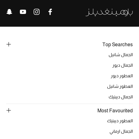
خصومات
ما وصلنا حديثاً
الموسم الجديد
Top Searches
ركن أناقة المنتجعات
الجمال شانيل
الجمال ديور
حصريًا عبر الإنترنت
العطور ديور
جميع إصدارتنا النسائية
العطور شانيل
الجمال ديبتيك
تشكيلة المناسبات للنساء
Most Favourited
الحب للمحلي
العطور ديبتيك
الملابس الرياضية النسائية
الجمال ارماني