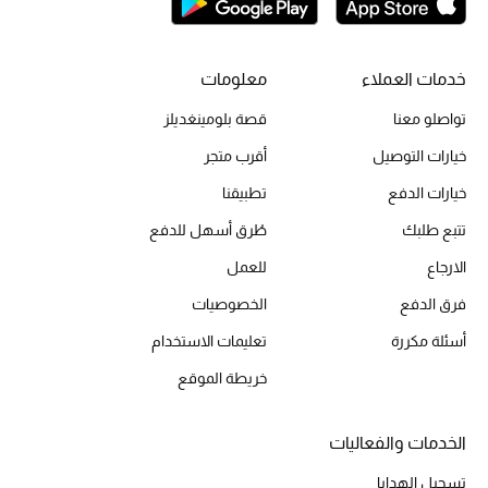
الحقائب
خدمات العملاء
معلومات
تواصلو معنا
قصة بلومينغديلز
الموسم الجديد
خيارات التوصيل
أقرب متجر
خيارات الدفع
الحقائب النسائية
تطبيقنا
تتبع طلبك
طُرق أسهل للدفع
دليل ملتزمات الحقائب
الارجاع
للعمل
حقائب رجالية
فرق الدفع
الخصوصيات
أسئلة مكررة
تعليمات الاستخدام
حقائب الأطفال
خريطة الموقع
أبرز المصممين
الخدمات والفعاليات
تسجيل الهدايا