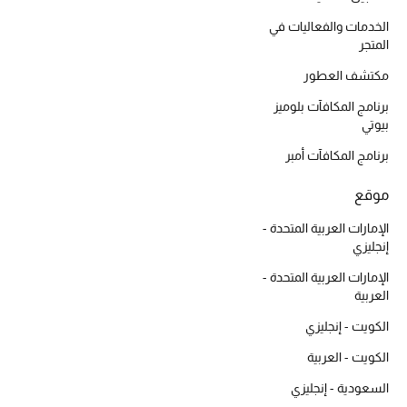
أبرز الحقائب
تسوقوا الحقائب
الخدمات والفعاليات في
المتجر
مكتشف العطور
الأحذية
برنامج المكافآت بلوميز
بيوتي
الموسم الجديد
برنامج المكافآت أمبر
أحذية النسائية
موقع
تشكيلة الأحذية
الإمارات العربية المتحدة -
إنجليزي
الأحذية الرجالية
الإمارات العربية المتحدة -
العربية
أحذية للأطفال
الكويت - إنجليزي
أبرز المصممين
الكويت - العربية
السعودية - إنجليزي