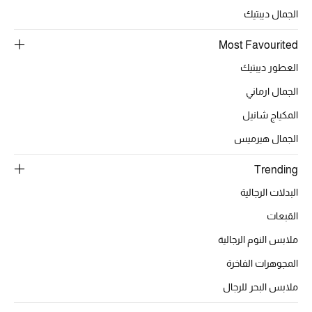
الجمال ديبتيك
Most Favourited
الحقائب
العطور ديبتيك
الموسم الجديد
الجمال ارماني
المكياج شانيل
الحقائب النسائية
الجمال هيرميس
دليل ملتزمات الحقائب
Trending
حقائب رجالية
البدلات الرجالية
القبعات
حقائب الأطفال
ملابس النوم الرجالية
أبرز المصممين
المجوهرات الفاخرة
ملابس البحر للرجال