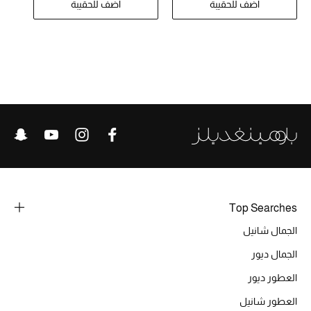
اضف للحقيبة
اضف للحقيبة
تشكيلة الأعراس
حقائب وأحذية متطابقة
هدايا للنساء
ركن الفخامة
جميع الملابس النسائية
جميع الأحذية النسائية
جميع الحقائب النسائية
Top Searches
الجمال شانيل
جميع الإكسسورات النسائية
الجمال ديور
العطور ديور
موضة نسائية
العطور شانيل
تسوقوا للنساء