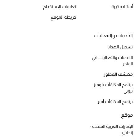
أسئلة مكررة
تعليمات الاستخدام
أحذية مختارة
تسوقوا الأحذية
خريطة الموقع
الخدمات والفعاليات
الجمال
تسجيل الهدايا
خصومات
الخدمات والفعاليات في
المتجر
جميع مستحضرات الجمال
مكتشف العطور
الجديد في عالم الجمال
برنامج المكافآت بلوميز
بيوتي
الأكثر مبيعاً
برنامج المكافآت أمبر
العطور
موقع
الإمارات العربية المتحدة -
مكتشف العطور
إنجليزي