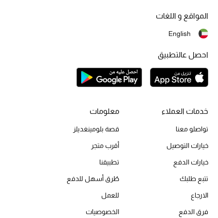
أبرز الحقائب
تسوقوا الحقائب
المواقع و اللغات
English
الأحذية
احصل عالتطبيق
الموسم الجديد
أحذية النسائية
خدمات العملاء
معلومات
تشكيلة الأحذية
تواصلو معنا
قصة بلومينغديلز
الأحذية الرجالية
خيارات التوصيل
أقرب متجر
خيارات الدفع
تطبيقنا
أحذية للأطفال
تتبع طلبك
طُرق أسهل للدفع
أبرز المصممين
الارجاع
للعمل
فرق الدفع
الخصوصيات