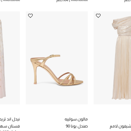
KWD 300.000
50% خصم
KWD 280.000
%
مالون سولييه
نيدل اند ثريد
يفون لامع
صندل يونا 90
فستان سهرة 