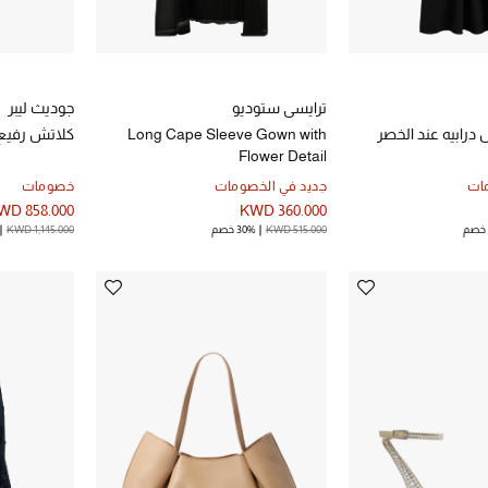
ترايسي ستوديو
جوديث ليبر
درابيه عند الخصر
Long Cape Sleeve Gown with
كلاتش رفيع
Flower Detail
ات
جديد في الخصومات
خصومات
WD 858.000
KWD 360.000
KWD 515.000
30% خصم
KWD 1,145.000