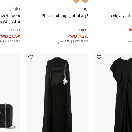
ارماني
ريتوالز
انسنس سواف
كريم أساس لوميناس سيلك
مجموعة هدايا
ساكورا لكريسم
ات
خصومات
خصومات
KWD 20.750
KWD 17.250
KWD 23.250
26% خصم
KWD 27.750
25%