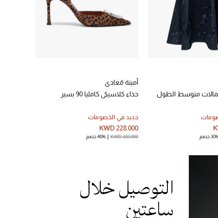
أمينة مُعادي
حمالات متوسط الطول
حذاء كلاسيكي كامليا 90 بسير
صومات
جديد في الخصومات
KWD 228.000
K
30 خصم
KWD 380.000
40% خصم