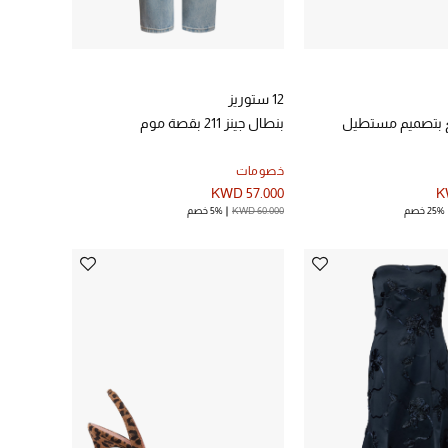
12 ستوريز
 بتصميم مستطيل
بنطال جينز 211 بقصة موم
خصومات
KWD 57.000
K
25% خصم
KWD 60.000
5% خصم