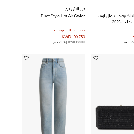
جي اتش دي
 كبيرة ذا ريتوال اوف
Duet Style Hot Air Styler
اس 2025
جديد في الخصومات
KWD 100.750
 خصم
KWD 168.000
40% خصم