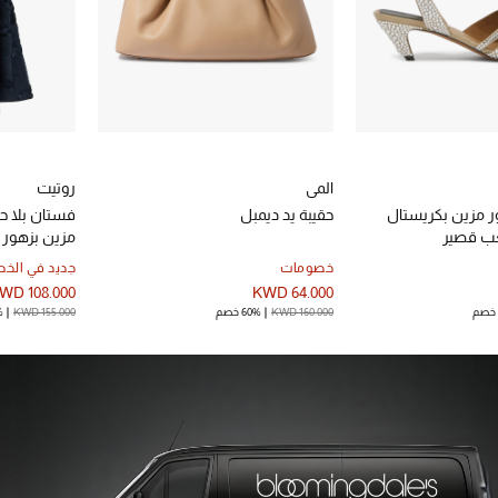
المي
روتيت
ر مزين بكريستال
حقيبة يد ديمبل
فستان بلا 
عب قصير
مزين بزهور
خصومات
جديد في الخ
WD 108.000
KWD 64.000
KWD 160.000
60% خصم
KWD 155.000
%