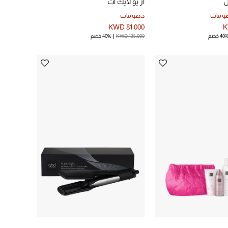
ل
آز يو لايك ات
صومات
خصومات
KWD 81.000
K
40 خصم
KWD 135.000
40% خصم