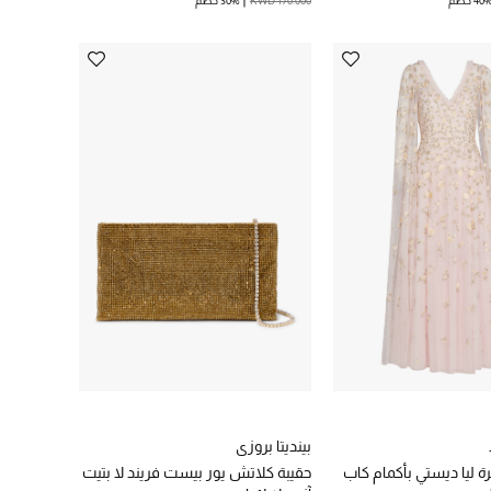
40 خصم
KWD 170.000
30% خصم
بينديتا بروزي
ليا ديستي بأكمام كاب
حقيبة كلاتش يور بيست فريند لا بتيت