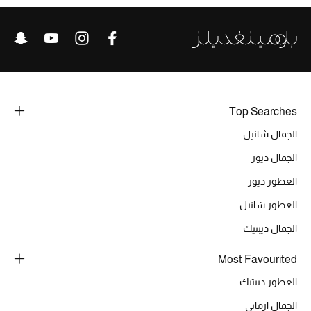
الرجال
الجمال
الأطفال
مستلزمات المنزل
Top Searches
الجمال شانيل
المجوهرات
الجمال ديور
العطور ديور
جديد لدينا
العطور شانيل
نسوقوا أحدث ما وصلنا
الجمال ديبتيك
Most Favourited
النساء
العطور ديبتيك
الجمال ارماني