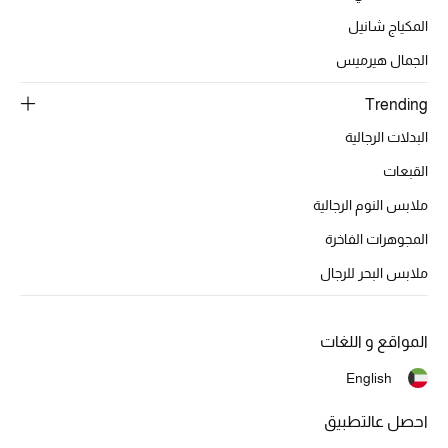
عرض جميع المنتجات
المكياج شانيل
خصومات
الجمال هيرميس
ما وصلنا حديثاً
Trending
البدلات الرجالية
الموسم الجديد
القبعات
ركن أناقة المنتجعات
ملابس النوم الرجالية
المجوهرات الفاخرة
حصريًا عبر الإنترنت
ملابس البحر للرجال
جميع إصدارتنا النسائية
تشكيلة المناسبات للنساء
المواقع و اللغات
English
الحب للمحلي
احصل عالتطبيق
الملابس الرياضية النسائية