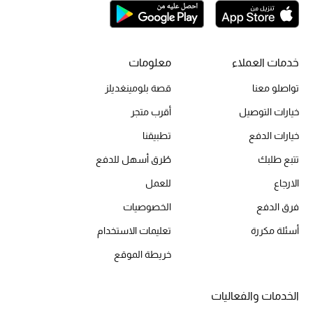
تشكيلة الأعراس
حقائب وأحذية متطابقة
خدمات العملاء
معلومات
تواصلو معنا
قصة بلومينغديلز
هدايا للنساء
خيارات التوصيل
أقرب متجر
ركن الفخامة
خيارات الدفع
تطبيقنا
جميع الملابس النسائية
تتبع طلبك
طُرق أسهل للدفع
الارجاع
للعمل
جميع الأحذية النسائية
فرق الدفع
الخصوصيات
جميع الحقائب النسائية
أسئلة مكررة
تعليمات الاستخدام
خريطة الموقع
جميع الإكسسورات النسائية
الخدمات والفعاليات