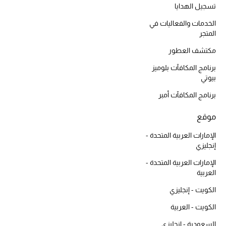
موضة نسائية
تسجيل الهدايا
تسوقوا للنساء
الخدمات والفعاليات في
المتجر
مكتشف العطور
الحقائب
برنامج المكافآت بلوميز
بيوتي
الموسم الجديد
برنامج المكافآت أمبر
الحقائب النسائية
موقع
دليل ملتزمات الحقائب
الإمارات العربية المتحدة -
إنجليزي
حقائب رجالية
الإمارات العربية المتحدة -
العربية
حقائب الأطفال
الكويت - إنجليزي
أبرز المصممين
الكويت - العربية
السعودية - إنجليزي