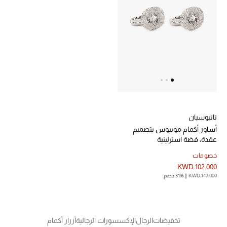
الرجال
الجمال
الأطفال
مستلزمات المنزل
المجوهرات
تاتيوسيان
أساور أكمام موبيوس بتصميم
عقدة، فضة استرلينية
جديد لدينا
خصومات
نسوقوا أحدث ما وصلنا
KWD 102.000
KWD 147.000
31% خصم
النساء
تخفيضات
الرجال
الإكسسورات الرجالية
أزرار أكمام