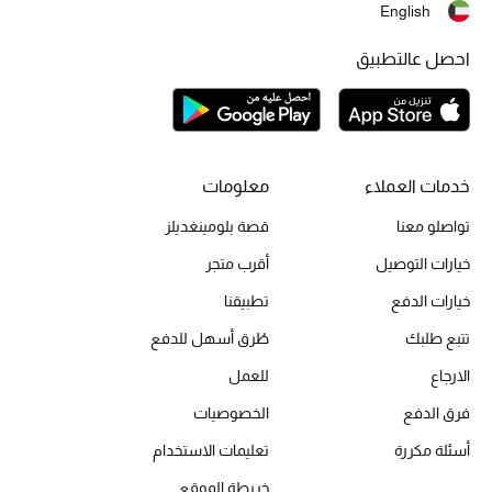
موضة نسائية
English
تسوقوا للنساء
احصل عالتطبيق
الحقائب
الموسم الجديد
خدمات العملاء
معلومات
تواصلو معنا
قصة بلومينغديلز
الحقائب النسائية
خيارات التوصيل
أقرب متجر
دليل ملتزمات الحقائب
خيارات الدفع
تطبيقنا
تتبع طلبك
طُرق أسهل للدفع
حقائب رجالية
الارجاع
للعمل
حقائب الأطفال
فرق الدفع
الخصوصيات
أبرز المصممين
أسئلة مكررة
تعليمات الاستخدام
خريطة الموقع