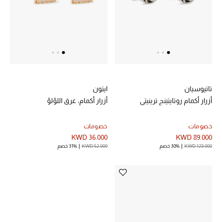
خصم حتى 70%
تسوقوا الآن
ما وصلنا حديثاً
تاتيوسيان
ايتون
أزرار أكمام روتايتينج ترينيتي
أزرار أكمام، عرق اللؤلؤ
ما وصلنا حديثاً
خصومات
خصومات
الموسم الجديد
KWD 36.000
KWD 89.000
KWD 128.000
30% خصم
KWD 52.000
31% خصم
النساء
الحقائب النسائية
أحذية النسائية