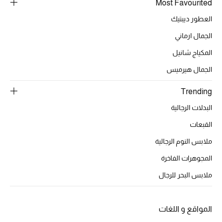
Most Favourited
تشكيلة الأعراس
العطور ديبتيك
الجمال ارماني
حقائب وأحذية متطابقة
المكياج شانيل
هدايا للنساء
الجمال هيرميس
ركن الفخامة
Trending
البدلات الرجالية
جميع الملابس النسائية
القبعات
جميع الأحذية النسائية
ملابس النوم الرجالية
المجوهرات الفاخرة
جميع الحقائب النسائية
ملابس البحر للرجال
جميع الإكسسورات النسائية
المواقع و اللغات