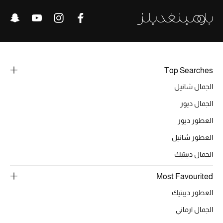
خصومات
ما وصلنا حديثاً
الموسم الجديد
Top Searches
ركن أناقة المنتجعات
الجمال شانيل
الجمال ديور
حصريًا عبر الإنترنت
العطور ديور
جميع إصدارتنا النسائية
العطور شانيل
الجمال ديبتيك
تشكيلة المناسبات للنساء
Most Favourited
الحب للمحلي
العطور ديبتيك
الملابس الرياضية النسائية
الجمال ارماني