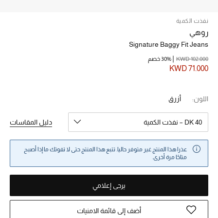
نفذت الكمية
خصم حتى 70%
روهي
تسوقوا الآن
Signature Baggy Fit Jeans
KWD 102.000
30% خصم
KWD 71.000
ما وصلنا حديثاً
اللون:
أزرق
ما وصلنا حديثاً
DK 40 – نفذت الكمية
دليل المقاسات
الموسم الجديد
النساء
عذرا هذا المنتج غير متوفر حاليا. تتبع هذا المنتج حتى لا تفوتك ما إذا أصبح
متاحًا مرة أخرى.
الحقائب النسائية
يرجى إعلامي
أحذية النسائية
أضف إلى قائمة الامنيات