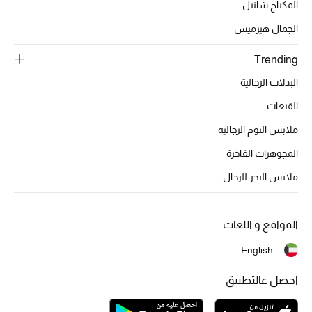
المكياج شانيل
تشكيلة الأعراس
الجمال هيرميس
حقائب وأحذية متطابقة
Trending
هدايا للنساء
البدلات الرجالية
القبعات
ركن الفخامة
ملابس النوم الرجالية
جميع الملابس النسائية
المجوهرات الفاخرة
جميع الأحذية النسائية
ملابس البحر للرجال
جميع الحقائب النسائية
المواقع و اللغات
جميع الإكسسورات النسائية
English
احصل عالتطبيق
موضة نسائية
تسوقوا للنساء