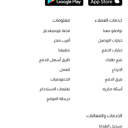
الحقائب
خدمات العملاء
معلومات
تواصلو معنا
قصة بلومينغديلز
الموسم الجديد
خيارات التوصيل
أقرب متجر
خيارات الدفع
تطبيقنا
الحقائب النسائية
تتبع طلبك
طُرق أسهل للدفع
دليل ملتزمات الحقائب
الارجاع
للعمل
حقائب رجالية
فرق الدفع
الخصوصيات
أسئلة مكررة
تعليمات الاستخدام
حقائب الأطفال
خريطة الموقع
أبرز المصممين
الخدمات والفعاليات
تسجيل الهدايا