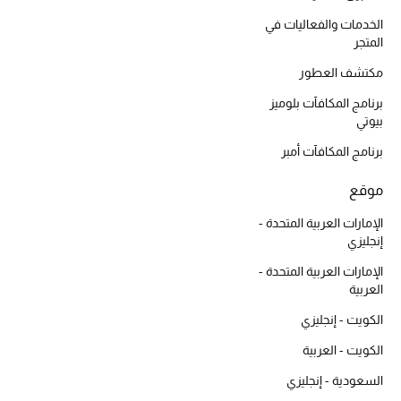
أبرز الحقائب
تسوقوا الحقائب
الخدمات والفعاليات في
المتجر
مكتشف العطور
الأحذية
برنامج المكافآت بلوميز
بيوتي
الموسم الجديد
برنامج المكافآت أمبر
أحذية النسائية
موقع
تشكيلة الأحذية
الإمارات العربية المتحدة -
إنجليزي
الأحذية الرجالية
الإمارات العربية المتحدة -
العربية
أحذية للأطفال
الكويت - إنجليزي
الكويت - العربية
أبرز المصممين
السعودية - إنجليزي