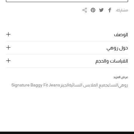
الرجال
مشاركة
مشاركة
الجمال
الأطفال
الوصف
مستلزمات المنزل
حول روهي
المجوهرات
القياسات والحجم
عرض المزيد
جديد لدينا
روهي
النساء
جميع الملابس النسائية
الجينز
Signature Baggy Fit Jeans
نسوقوا أحدث ما وصلنا
النساء
عرض جميع المنتجات