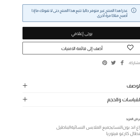
عذرا هذا المنتج غير متوفر حاليا. تتبع هذا المنتج حتى لا تفوتك ما إذا
أصبح متاحًا مرة أخرى.
يرجى إعلامي
أضف إلى قائمة الامنيات
شاركة
لوصف
لقياسات والحجم
رض المزيد
اغ اند بون
النساء
جميع الملابس النسائية
البناطيل
نطال كارغو فيتوريا