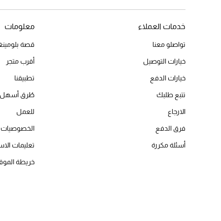
خدمات العملاء
معلومات
تواصلو معنا
قصة بلومينغد
خيارات التوصيل
أقرب متجر
خيارات الدفع
تطبيقنا
تتبع طلبك
طُرق أسهل 
الارجاع
للعمل
فرق الدفع
الخصوصيات
أسئلة مكررة
تعليمات الاس
خريطة الموق