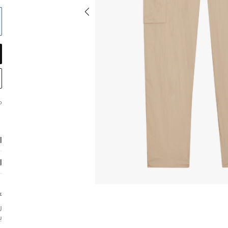
م
ا
ا
ع
ر
ب