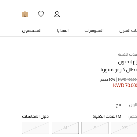
0
ت المنزل
المجوهرات
الهدايا
المصممون
فذت الكمية
اغ اند بون
نطال كارغو فيتوريا
KWD 100.00
30% خصم
KWD 70.00
للون:
بيج
حجم:
M
(نفذت الكمية)
دليل المقاسات
L
M
S
XS