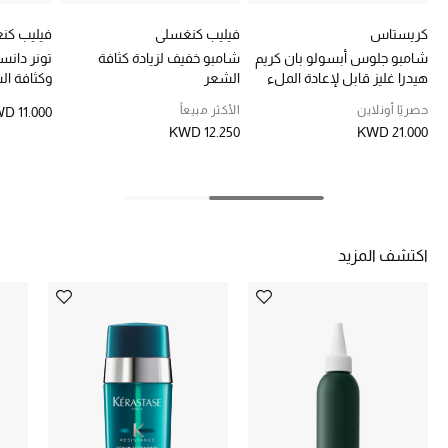
خصومات
كريستاس
فيليب كنغسلي
فيليب كن
شامبو جلوس أبسولو بان كريم
شامبو خفيف لزيادة كثافة
تونر دانس
ما وصلنا حديثاً
هيدرا غليز قابل لإعادة الملء
الشعر
وكثافة ال
حصريًا أونلاين
الأكثر مبيعاً
D 11.000
الموسم الجديد
KWD 12.250
KWD 21.000
ركن أناقة المنتجعات
حصريًا عبر الإنترنت
اكتشف المزيد
جميع إصدارتنا النسائية
تشكيلة المناسبات للنساء
الحب للمحلي
الملابس الرياضية النسائية