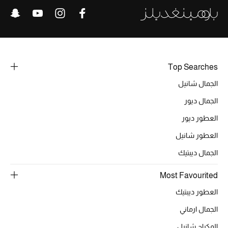
الحقائب
الموسم الجديد
Top Searches
الجمال شانيل
الحقائب النسائية
الجمال ديور
دليل ملتزمات الحقائب
العطور ديور
العطور شانيل
حقائب رجالية
الجمال ديبتيك
حقائب الأطفال
Most Favourited
أبرز المصممين
العطور ديبتيك
الجمال ارماني
المكياج شانيل