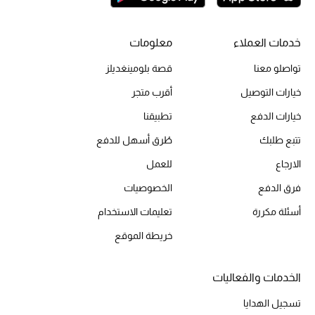
أحذية مختارة
تسوقوا الأحذية
خدمات العملاء
معلومات
تواصلو معنا
قصة بلومينغديلز
الجمال
خيارات التوصيل
أقرب متجر
خيارات الدفع
تطبيقنا
خصومات
تتبع طلبك
طُرق أسهل للدفع
جميع مستحضرات الجمال
الارجاع
للعمل
فرق الدفع
الخصوصيات
الجديد في عالم الجمال
أسئلة مكررة
تعليمات الاستخدام
الأكثر مبيعاً
خريطة الموقع
العطور
الخدمات والفعاليات
مكتشف العطور
تسجيل الهدايا