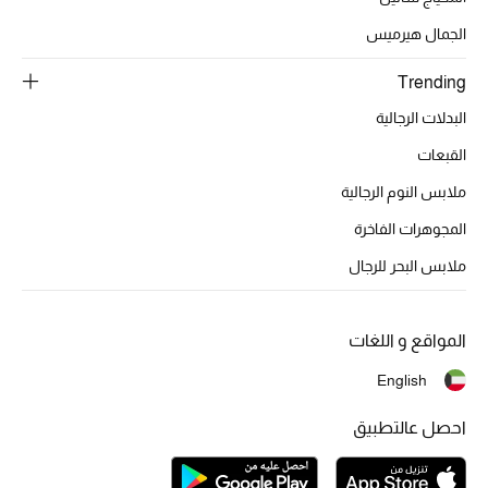
أبرز الحقائب
تسوقوا الحقائب
الجمال هيرميس
Trending
الأحذية
البدلات الرجالية
القبعات
الموسم الجديد
ملابس النوم الرجالية
أحذية النسائية
المجوهرات الفاخرة
ملابس البحر للرجال
تشكيلة الأحذية
الأحذية الرجالية
المواقع و اللغات
أحذية للأطفال
English
احصل عالتطبيق
أبرز المصممين