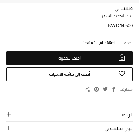
فيليب بي
زيت لتجديد الشعر
خصم حتى 70%
تسوقوا الآن
KWD 14.500
بحجم:
60ml
(باقي 1 فقط)
ما وصلنا حديثاً
اضف للحقيبة
ما وصلنا حديثاً
أضف إلى قائمة الامنيات
الموسم الجديد
مشاركة
مشاركة
النساء
الحقائب النسائية
الوصف
أحذية النسائية
حول فيليب بي