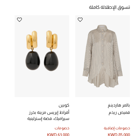
تسوق الإطلالة كاملة
خصومات
ما وصلنا حديثاً
الموسم الجديد
ركن أناقة المنتجعات
حصريًا عبر الإنترنت
جميع إصدارتنا النسائية
تشكيلة المناسبات للنساء
بالمر هاردينغ
كوبين
الحب للمحلي
قميص ريذم
أقراط إيريس مزينة بخرز
سيراميك، فضة إسترلينية
الملابس الرياضية النسائية
خصومات إضافية
خصومات
KWD 63.000
KWD 85.000