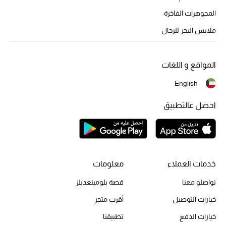
أبرز الحقائب
تسوقوا الحقائب
المجوهرات الفاخرة
ملابس البحر للرجال
الأحذية
المواقع و اللغات
الموسم الجديد
English
أحذية النسائية
احصل عالتطبيق
تشكيلة الأحذية
الأحذية الرجالية
خدمات العملاء
معلومات
أحذية للأطفال
تواصلو معنا
قصة بلومينغديلز
أبرز المصممين
خيارات التوصيل
أقرب متجر
خيارات الدفع
تطبيقنا