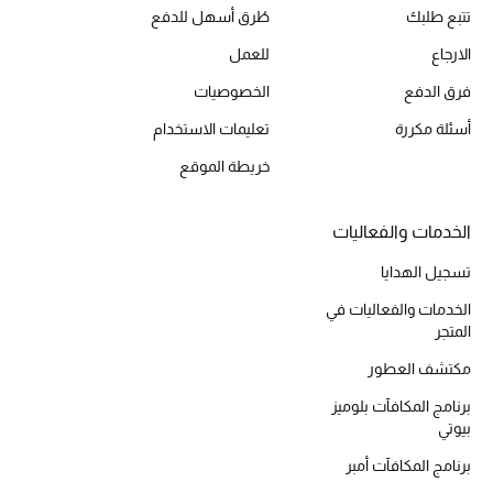
تتبع طلبك
طُرق أسهل للدفع
أحذية مختارة
تسوقوا الأحذية
الارجاع
للعمل
فرق الدفع
الخصوصيات
الجمال
أسئلة مكررة
تعليمات الاستخدام
خريطة الموقع
خصومات
الخدمات والفعاليات
جميع مستحضرات الجمال
تسجيل الهدايا
الجديد في عالم الجمال
الخدمات والفعاليات في
المتجر
الأكثر مبيعاً
مكتشف العطور
العطور
برنامج المكافآت بلوميز
بيوتي
مكتشف العطور
برنامج المكافآت أمبر