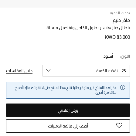
نفذت الكمية
خصم حتى 70%
ماذر دنيم
تسوقوا الآن
بنطال جينز هاسلر بطول الكاحل وتفاصيل منسلة
KWD 83.000
ما وصلنا حديثاً
اللون:
أسود
ما وصلنا حديثاً
25 – نفذت الكمية
دليل المقاسات
الموسم الجديد
عذرا هذا المنتج غير متوفر حاليا. تتبع هذا المنتج حتى لا تفوتك ما إذا أصبح
النساء
متاحًا مرة أخرى.
الحقائب النسائية
يرجى إعلامي
أحذية النسائية
أضف إلى قائمة الامنيات