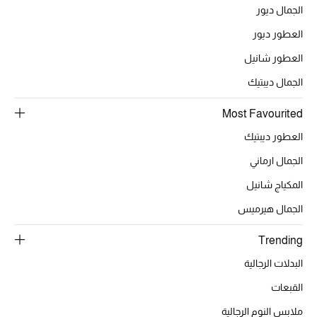
الجمال ديور
العطور ديور
الحقائب
العطور شانيل
الجمال ديبتيك
الموسم الجديد
Most Favourited
الحقائب النسائية
العطور ديبتيك
دليل ملتزمات الحقائب
الجمال ارماني
المكياج شانيل
حقائب رجالية
الجمال هيرميس
حقائب الأطفال
Trending
أبرز المصممين
البدلات الرجالية
القبعات
ملابس النوم الرجالية