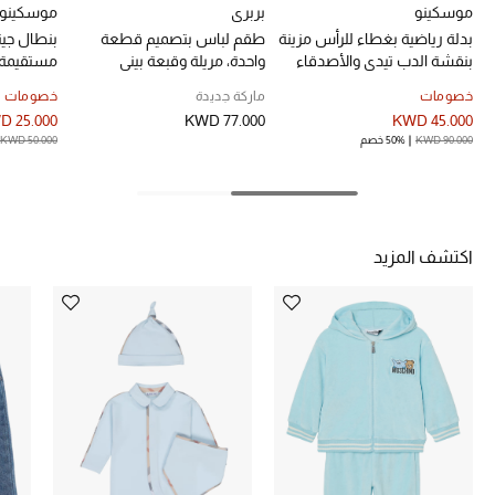
موسكينو
بربري
موسكينو
بدلة رياضية بغطاء للرأس مزينة
طقم لباس بتصميم قطعة
بنطال جي
بنقشة الدب تيدي والأصدقاء
واحدة، مريلة وقبعة بيني
مستقيمة 
الحقائب
الوحوش جيرسيه
للأطفال
دنيم للأط
خصومات
ماركة جديدة
خصومات
D 25.000
KWD 77.000
KWD 45.000
الموسم الجديد
KWD 90.000
50% خصم
KWD 50.000
الحقائب النسائية
دليل ملتزمات الحقائب
اكتشف المزيد
حقائب رجالية
حقائب الأطفال
أبرز المصممين