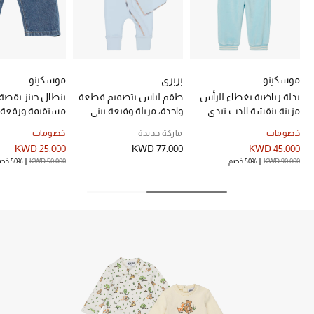
خصم حتى 70%
تسوقوا الآن
موسكينو
بربري
موسكينو
بدلة رياضية بغطاء للرأس
طقم لباس بتصميم قطعة
بنطال جينز بقصة
ما وصلنا حديثاً
مزينة بنقشة الدب تيدي
واحدة، مريلة وقبعة بيني
مستقيمة ورقعة 
والأصدقاء الوحوش جيرسيه
للأطفال
دنيم للأطفال
خصومات
ماركة جديدة
خصومات
ما وصلنا حديثاً
KWD 25.000
KWD 77.000
KWD 45.000
KWD 90.000
50% خصم
KWD 50.000
50% خصم
الموسم الجديد
النساء
الحقائب النسائية
أحذية النسائية