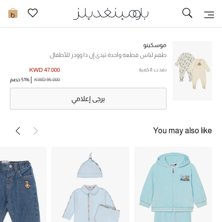
تخفيضات
0
مشاهدة الكل
موسكينو
طقم لباس قطعة واحدة تيدي إن ذا وودز للأطفال
جديد في الخصومات
KWD 47.000
نفذت الكمية
KWD 95.000
51% خصم
مزيد من التخفيضات
يرجى إعلامي
النساء
You may also like
الرجال
الجمال
الأطفال
مستلزمات المنزل