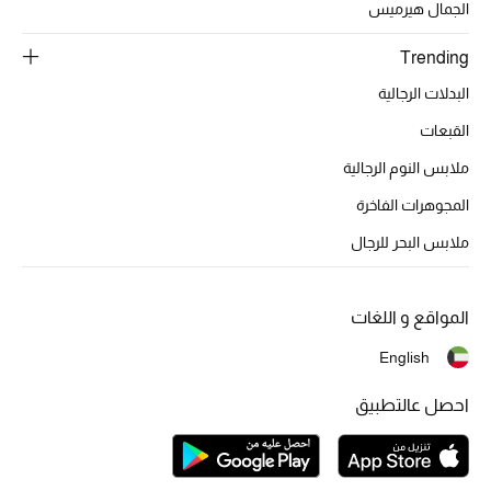
الجمال هيرميس
المكياج
Trending
العناية بالبشرة
البدلات الرجالية
مستحضرات العناية
القبعات
ملابس النوم الرجالية
مستحضرات الاستحمام والعناية بالجسم
المجوهرات الفاخرة
العناية بالشعر
ملابس البحر للرجال
الصحة والعافية
المواقع و اللغات
الجمال في بلوميز
English
هدايا
احصل عالتطبيق
دليل مستلزمات الجمال