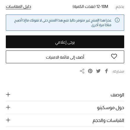
بحجم:
12-18M
(نفذت الكمية)
دليل المقاسات
خصومات
عذرا هذا المنتج غير متوفر حاليا. تتبع هذا المنتج حتى لا تفوتك ما إذا أصبح
ما وصلنا حديثاً
متاحًا مرة أخرى.
الموسم الجديد
يرجى إعلامي
ركن أناقة المنتجعات
أضف إلى قائمة الامنيات
حصريًا عبر الإنترنت
مشاركة
مشاركة
جميع إصدارتنا النسائية
تشكيلة المناسبات للنساء
الوصف
الحب للمحلي
حول موسكينو
الملابس الرياضية النسائية
القياسات والحجم