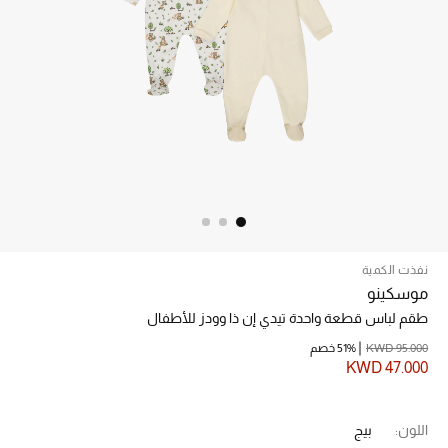
الرجال
الجمال
الأطفال
مستلزمات المنزل
المجوهرات
نفذت الكمية
جديد لدينا
موسكينو
نسوقوا أحدث ما وصلنا
طقم لباس قطعة واحدة تيدي إن ذا وودز للأطفال
KWD 95.000
51% خصم
النساء
KWD 47.000
عرض جميع المنتجات
اللون:
بيج