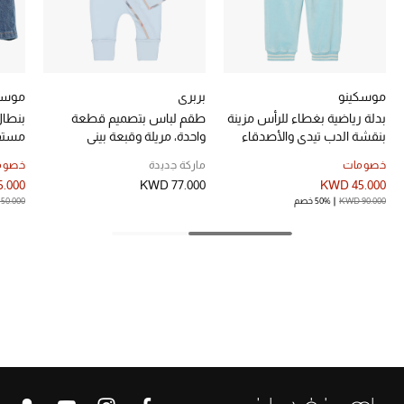
أبرز الحقائب
تسوقوا الحقائب
الأحذية
موسكينو
بربري
موسك
بدلة رياضية بغطاء للرأس مزينة
طقم لباس بتصميم قطعة
بنطال
بنقشة الدب تيدي والأصدقاء
واحدة، مريلة وقبعة بيني
مستقي
الموسم الجديد
الوحوش جيرسيه
للأطفال
دنيم 
خصومات
ماركة جديدة
خصوم
أحذية النسائية
.000
KWD 77.000
KWD 45.000
KWD 90.000
50% خصم
50.000
تشكيلة الأحذية
الأحذية الرجالية
أحذية للأطفال
أبرز المصممين