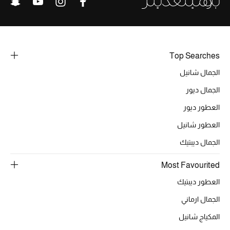
أحذية مختارة
تسوقوا الأحذية
Top Searches
الجمال
الجمال شانيل
الجمال ديور
خصومات
العطور ديور
جميع مستحضرات الجمال
العطور شانيل
الجديد في عالم الجمال
الجمال ديبتيك
الأكثر مبيعاً
Most Favourited
العطور ديبتيك
العطور
الجمال ارماني
مكتشف العطور
المكياج شانيل