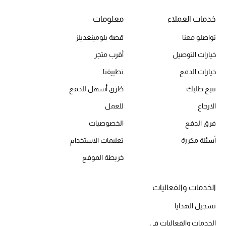
أبرز الماركات
خدمات العملاء
معلومات
تواصلو معنا
قصة بلومينغديلز
ماركات جديدة للجمال
تسوقوا أحدث الماركات
خيارات التوصيل
أقرب متجر
خيارات الدفع
تطبيقنا
الرجال
تتبع طلبك
طُرق أسهل للدفع
الارجاع
للعمل
عرض جميع المنتجات
فرق الدفع
الخصوصيات
أسئلة مكررة
تعليمات الاستخدام
خصومات
خريطة الموقع
الهدايا
الخدمات والفعاليات
الموسم الجديد
تسجيل الهدايا
ما وصلنا حديثاً
الخدمات والفعاليات في