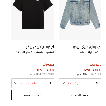
الحقائب
الموسم الجديد
الحقائب النسائية
ام كيه اي ميوكي زوكو
ام كيه اي ميوكي زوكو
جاكيت تراكر دينم
تيشيرت بنقشة شعار الماركة
دليل ملتزمات الحقائب
حقائب رجالية
خصومات
خصومات
KWD 14.000
KWD 30.000
KWD 43.000
30% خصم
KWD 20.000
30% خصم
حقائب الأطفال
S
باقي 1 فقط
S
باقي 1 فقط
أبرز المصممين
اضف للحقيبة
اضف للحقيبة