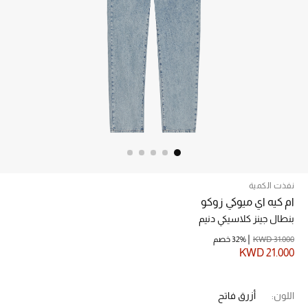
الرجال
الجمال
الأطفال
مستلزمات المنزل
المجوهرات
نفذت الكمية
جديد لدينا
ام كيه اي ميوكي زوكو
نسوقوا أحدث ما وصلنا
بنطال جينز كلاسيكي دنيم
KWD 31.000
32% خصم
النساء
KWD 21.000
عرض جميع المنتجات
اللون:
أزرق فاتح