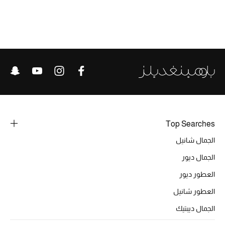
أبرز الحقائب
تسوقوا الحقائب
الأحذية
الموسم الجديد
أحذية النسائية
Top Searches
تشكيلة الأحذية
الجمال شانيل
الأحذية الرجالية
الجمال ديور
أحذية للأطفال
العطور ديور
العطور شانيل
أبرز المصممين
الجمال ديبتيك