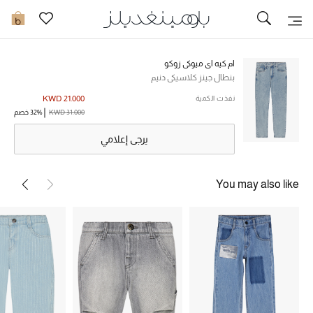
تخفيضات
0
مشاهدة الكل
ام كيه اي ميوكي زوكو
بنطال جينز كلاسيكي دنيم
جديد في الخصومات
KWD 21.000
نفذت الكمية
KWD 31.000
32% خصم
مزيد من التخفيضات
يرجى إعلامي
النساء
You may also like
الرجال
الجمال
الأطفال
مستلزمات المنزل