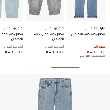
خصم حتى 70%
تسوقوا الآن
مارك جاكوبس
امبوريو ارماني
امبوريو ارماني
بنطال جينز دنيم للأطفال
بنطال جينز قطن دنيم
بنطال جينز مخطط
ما وصلنا حديثاً
للأطفال
للأطفال
خصومات
الموسم الجديد
الموسم الجديد
ما وصلنا حديثاً
KWD 56.000
KWD 54.000
KWD 39.000
KWD 57.000
32% خصم
الموسم الجديد
النساء
الحقائب النسائية
أحذية النسائية