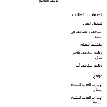
أبرز الماركات
خريطة الموقع
الخدمات والفعاليات
ماركات جديدة للجمال
تسجيل الهدايا
تسوقوا أحدث الماركات
الخدمات والفعاليات في
المتجر
الرجال
مكتشف العطور
برنامج المكافآت بلوميز
عرض جميع المنتجات
بيوتي
برنامج المكافآت أمبر
خصومات
موقع
الهدايا
الإمارات العربية المتحدة -
إنجليزي
الموسم الجديد
الإمارات العربية المتحدة -
ما وصلنا حديثاً
العربية