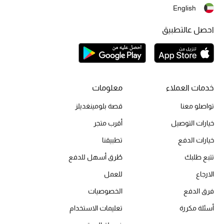
English
المكياج
احصل عالتطبيق
العناية بالبشرة
مستحضرات العناية
مستحضرات الاستحمام والعناية بالجسم
خدمات العملاء
معلومات
العناية بالشعر
تواصلو معنا
قصة بلومينغديلز
خيارات التوصيل
أقرب متجر
الصحة والعافية
خيارات الدفع
تطبيقنا
الجمال في بلوميز
تتبع طلبك
طُرق أسهل للدفع
الارجاع
للعمل
هدايا
فرق الدفع
الخصوصيات
دليل مستلزمات الجمال
أسئلة مكررة
تعليمات الاستخدام