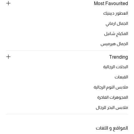
Most Favourited
أحذية مختارة
العطور ديبتيك
تسوقوا الأحذية
الجمال ارماني
المكياج شانيل
الجمال
الجمال هيرميس
خصومات
Trending
البدلات الرجالية
جميع مستحضرات الجمال
القبعات
الجديد في عالم الجمال
ملابس النوم الرجالية
الأكثر مبيعاً
المجوهرات الفاخرة
ملابس البحر للرجال
العطور
مكتشف العطور
المواقع و اللغات