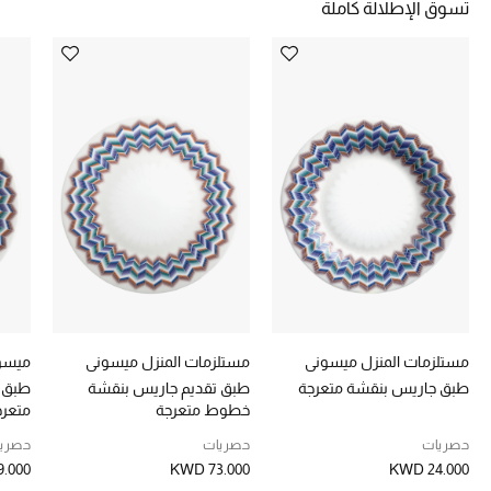
تسوق الإطلالة كاملة
خصومات
ما وصلنا حديثاً
الموسم الجديد
ركن أناقة المنتجعات
حصريًا عبر الإنترنت
جميع إصدارتنا النسائية
تشكيلة المناسبات للنساء
مستلزمات المنزل ميسوني
مستلزمات المنزل ميسوني
ميسو
طبق جاريس بنقشة متعرجة
طبق تقديم جاريس بنقشة
طبق 
الحب للمحلي
خطوط متعرجة
متعرج
حصريات
حصريات
حصري
الملابس الرياضية النسائية
.000
KWD 73.000
KWD 24.000