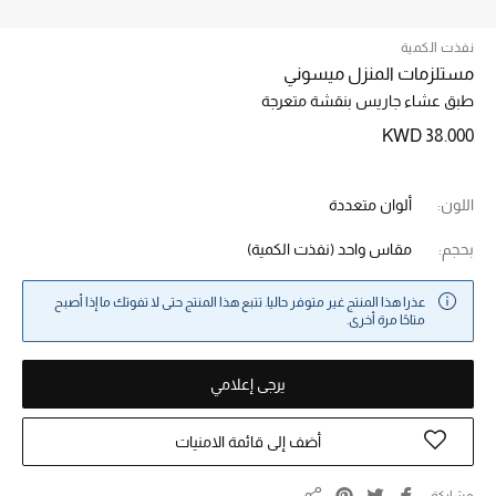
نفذت الكمية
خصم حتى 70%
مستلزمات المنزل ميسوني
تسوقوا الآن
طبق عشاء جاريس بنقشة متعرجة
KWD 38.000
ما وصلنا حديثاً
اللون:
ألوان متعددة
ما وصلنا حديثاً
بحجم:
مقاس واحد
(نفذت الكمية)
الموسم الجديد
عذرا هذا المنتج غير متوفر حاليا. تتبع هذا المنتج حتى لا تفوتك ما إذا أصبح
متاحًا مرة أخرى.
النساء
يرجى إعلامي
الحقائب النسائية
أضف إلى قائمة الامنيات
أحذية النسائية