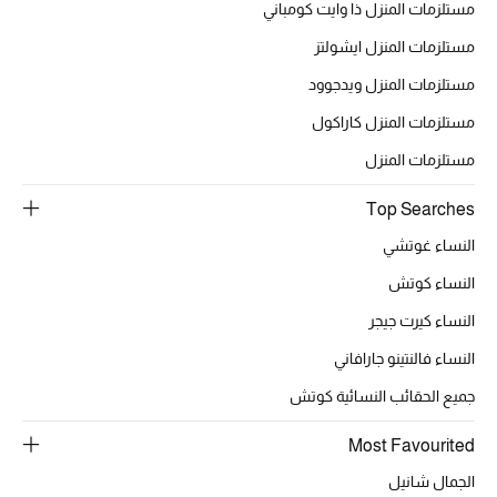
مستلزمات المنزل ذا وايت كومباني
مستلزمات المنزل ايشولتز
الحقائب
مستلزمات المنزل ويدجوود
مستلزمات المنزل كاراكول
الموسم الجديد
مستلزمات المنزل
الحقائب النسائية
Top Searches
النساء غوتشي
دليل ملتزمات الحقائب
النساء كوتش
حقائب رجالية
النساء كيرت جيجر
حقائب الأطفال
النساء فالنتينو جارافاني
جميع الحقائب النسائية كوتش
أبرز المصممين
Most Favourited
الجمال شانيل