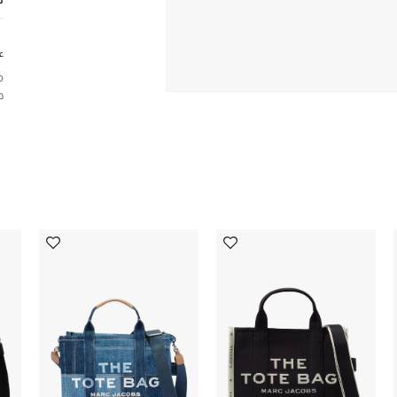
ع
م
ح