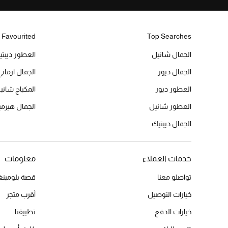
 Favourited
Top Searches
الجمال شانيل
العطور ديبت
الجمال ديور
الجمال ارماني
العطور ديور
المكياج شاني
العطور شانيل
الجمال هير
الجمال ديبتيك
خدمات العملاء
معلومات
تواصلو معنا
قصة بلومينغد
خيارات التوصيل
أقرب متجر
خيارات الدفع
تطبيقنا