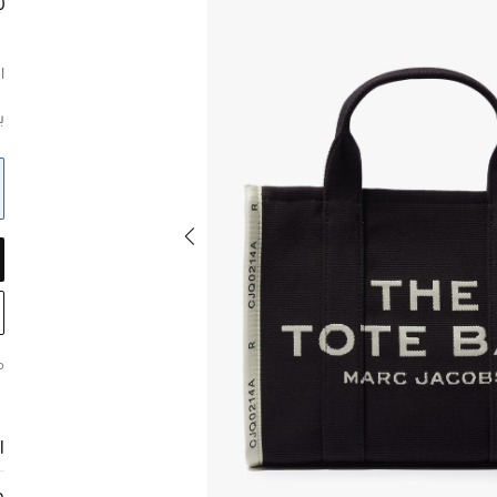
0
ا
ب
م
ا
ح