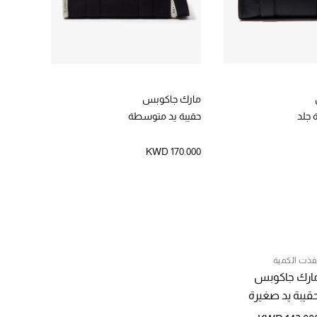
مارك جاكوبس
مارك ج
 جلد
حقيبة يد متوسطة
حقيبة ي
الموسم 
KWD 170.000
35.000
فذت الكمية
ارك جاكوبس
قيبة يد صغيرة