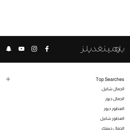
الحقائب
الموسم الجديد
الحقائب النسائية
دليل ملتزمات الحقائب
حقائب رجالية
Top Searches
الجمال شانيل
حقائب الأطفال
الجمال ديور
أبرز المصممين
العطور ديور
العطور شانيل
الجمال ديبتيك