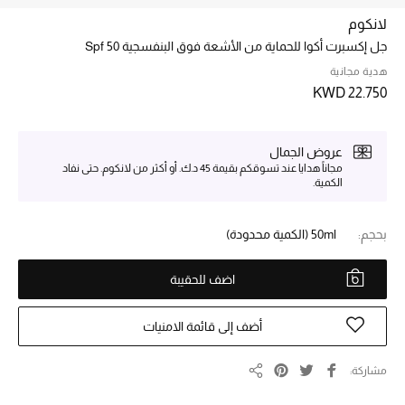
لانكوم
جل إكسبرت أكوا للحماية من الأشعة فوق البنفسجية Spf 50
خصم حتى 70%
تسوقوا الآن
هدية مجانية
KWD 22.750
ما وصلنا حديثاً
عروض الجمال
مجاناً هدايا عند تسوقكم بقيمة 45 د.ك. أو أكثر من لانكوم. حتى نفاد
الكمية.
ما وصلنا حديثاً
الموسم الجديد
بحجم:
50ml
(الكمية محدودة)
النساء
اضف للحقيبة
الحقائب النسائية
أضف إلى قائمة الامنيات
أحذية النسائية
مشاركة
مشاركة