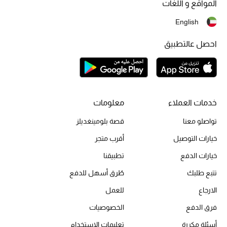
المواقع و اللغات
أحذية مختارة
English
تسوقوا الأحذية
احصل عالتطبيق
الجمال
خصومات
خدمات العملاء
معلومات
جميع مستحضرات الجمال
تواصلو معنا
قصة بلومينغديلز
خيارات التوصيل
الجديد في عالم الجمال
أقرب متجر
خيارات الدفع
تطبيقنا
الأكثر مبيعاً
تتبع طلبك
طُرق أسهل للدفع
العطور
الارجاع
للعمل
فرق الدفع
الخصوصيات
مكتشف العطور
أسئلة مكررة
تعليمات الاستخدام