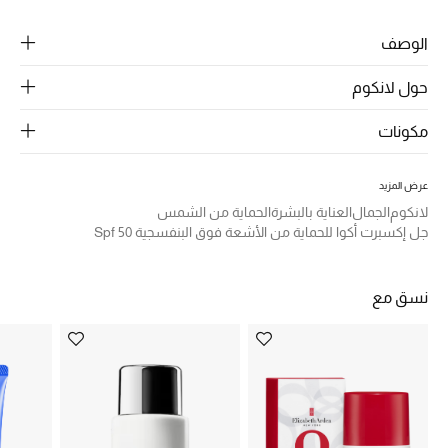
الرجال
الوصف
الجمال
حول لانكوم
الأطفال
مكونات
مستلزمات المنزل
عرض المزيد
المجوهرات
لانكوم
الجمال
العناية بالبشرة
الحماية من الشمس
جل إكسبرت أكوا للحماية من الأشعة فوق البنفسجية Spf 50
جديد لدينا
نسوقوا أحدث ما وصلنا
نسق مع
النساء
عرض جميع المنتجات