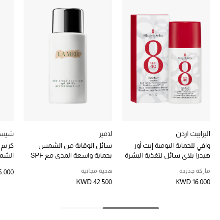
تشكيلة الأعراس
حقائب وأحذية متطابقة
هدايا للنساء
ركن الفخامة
جميع الملابس النسائية
جميع الأحذية النسائية
اليزابيث اردن
لامير
شيسي
واقي للحماية اليومية إيت أور
سائل الوقاية من الشمس
كريم 
جميع الحقائب النسائية
هيدرا بلاي سائل لتغذية البشرة
بحماية واسعة المدى مع SPF
بعامل SPF 40 ممتد المفعول
50
50+‎‏
جميع الإكسسورات النسائية
ماركة جديدة
هدية مجانية
.000
KWD 42.500
KWD 16.000
موضة نسائية
تسوقوا للنساء