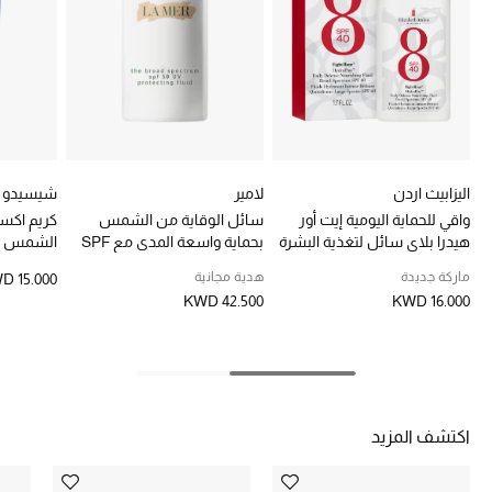
خصومات
ما وصلنا حديثاً
الموسم الجديد
ركن أناقة المنتجعات
اليزابيث اردن
لامير
شيسيدو
واقي للحماية اليومية إيت أور
سائل الوقاية من الشمس
كريم اكسب
حصريًا عبر الإنترنت
هيدرا بلاي سائل لتغذية البشرة
بحماية واسعة المدى مع SPF
بعامل SPF 40 ممتد المفعول
50
50+‎‏
ماركة جديدة
هدية مجانية
D 15.000
جميع إصدارتنا النسائية
KWD 42.500
KWD 16.000
تشكيلة المناسبات للنساء
الحب للمحلي
اكتشف المزيد
الملابس الرياضية النسائية