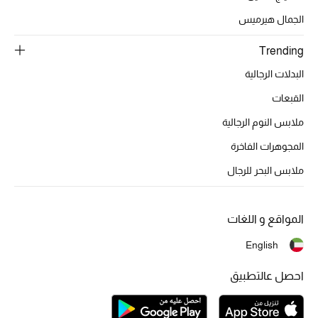
تشكيلة الأعراس
الجمال هيرميس
حقائب وأحذية متطابقة
Trending
البدلات الرجالية
هدايا للنساء
القبعات
ركن الفخامة
ملابس النوم الرجالية
جميع الملابس النسائية
المجوهرات الفاخرة
ملابس البحر للرجال
جميع الأحذية النسائية
جميع الحقائب النسائية
المواقع و اللغات
English
جميع الإكسسورات النسائية
احصل عالتطبيق
موضة نسائية
تسوقوا للنساء