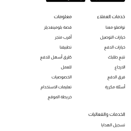
خدمات العملاء
معلومات
الحقائب
تواصلو معنا
قصة بلومينغديلز
خيارات التوصيل
أقرب متجر
الموسم الجديد
خيارات الدفع
تطبيقنا
الحقائب النسائية
تتبع طلبك
طُرق أسهل للدفع
دليل ملتزمات الحقائب
الارجاع
للعمل
فرق الدفع
الخصوصيات
حقائب رجالية
أسئلة مكررة
تعليمات الاستخدام
حقائب الأطفال
خريطة الموقع
أبرز المصممين
الخدمات والفعاليات
تسجيل الهدايا