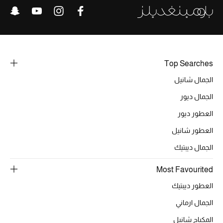
خصومات
ما وصلنا حديثاً
الموسم الجديد
Top Searches
الجمال شانيل
ركن أناقة المنتجعات
الجمال ديور
حصريًا عبر الإنترنت
العطور ديور
العطور شانيل
جميع إصدارتنا النسائية
الجمال ديبتيك
تشكيلة المناسبات للنساء
Most Favourited
الحب للمحلي
العطور ديبتيك
الجمال ارماني
الملابس الرياضية النسائية
المكياج شانيل