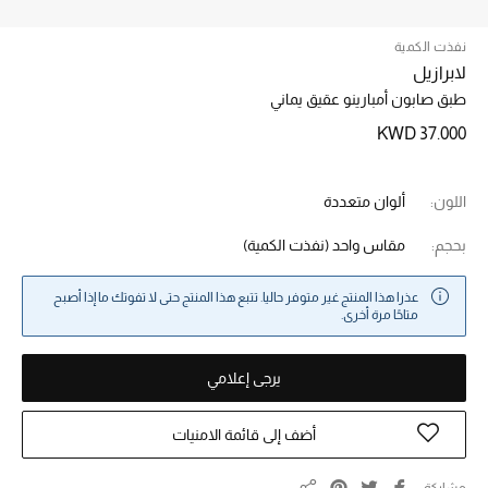
نفذت الكمية
خصم حتى 70%
لابرازيل
تسوقوا الآن
طبق صابون أمبارينو عقيق يماني
KWD 37.000
ما وصلنا حديثاً
اللون:
ألوان متعددة
ما وصلنا حديثاً
بحجم:
مقاس واحد
(نفذت الكمية)
الموسم الجديد
عذرا هذا المنتج غير متوفر حاليا. تتبع هذا المنتج حتى لا تفوتك ما إذا أصبح
متاحًا مرة أخرى.
النساء
يرجى إعلامي
الحقائب النسائية
أضف إلى قائمة الامنيات
أحذية النسائية