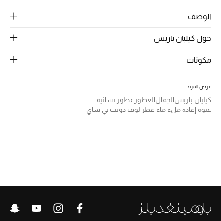
الرجال
الوصف
الجمال
حول كيليان باريس
الأطفال
مكونات
مستلزمات المنزل
عرض المزيد
المجوهرات
كيليان باريس
الجمال
العطور
عطور نسائية
عبوة إعادة ملء ماء عطر لوف دونت بي شاي
جديد لدينا
نسوقوا أحدث ما وصلنا
النساء
عرض جميع المنتجات