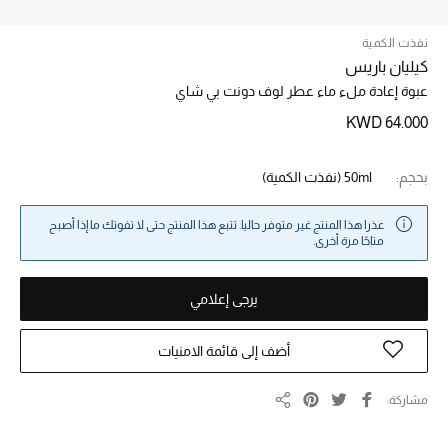
نفذت الكمية
خصم حتى 70%
كيليان باريس
تسوقوا الآن
عبوة إعادة ملء ماء عطر لوف دونت بي شاي
KWD 64.000
ما وصلنا حديثاً
بحجم:
50ml
(نفذت الكمية)
ما وصلنا حديثاً
عذرا هذا المنتج غير متوفر حاليا. تتبع هذا المنتج حتى لا تفوتك ما إذا أصبح
متاحًا مرة أخرى.
الموسم الجديد
يرجى إعلامي
النساء
أضف إلى قائمة الامنيات
الحقائب النسائية
أحذية النسائية
مشاركة
مشاركة