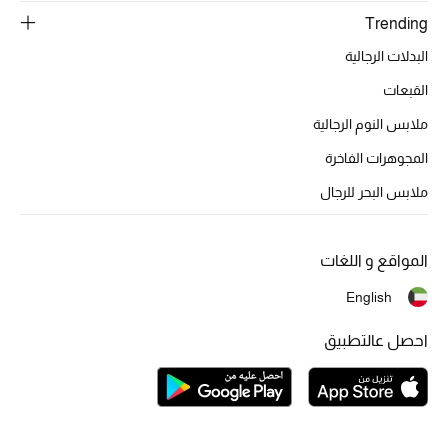
تشكيلة الأعراس
Trending
البدلات الرجالية
حقائب وأحذية متطابقة
القبعات
هدايا للنساء
ملابس النوم الرجالية
ركن الفخامة
المجوهرات الفاخرة
ملابس البحر للرجال
جميع الملابس النسائية
جميع الأحذية النسائية
المواقع و اللغات
English
جميع الحقائب النسائية
احصل عالتطبيق
جميع الإكسسورات النسائية
موضة نسائية
تسوقوا للنساء