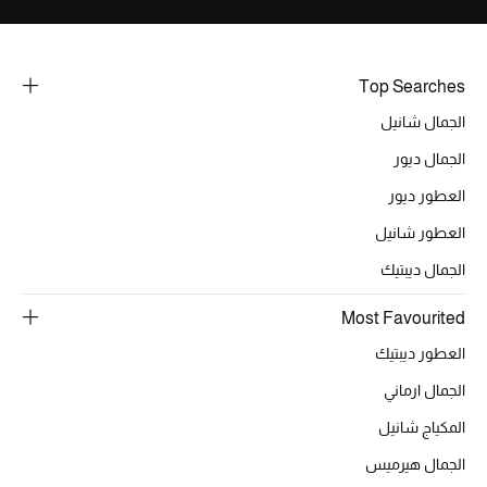
خصومات
ما وصلنا حديثاً
Top Searches
الجمال شانيل
الموسم الجديد
الجمال ديور
ركن أناقة المنتجعات
العطور ديور
العطور شانيل
حصريًا عبر الإنترنت
الجمال ديبتيك
جميع إصدارتنا النسائية
Most Favourited
تشكيلة المناسبات للنساء
العطور ديبتيك
الجمال ارماني
الحب للمحلي
المكياج شانيل
الملابس الرياضية النسائية
الجمال هيرميس