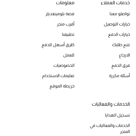
خدمات العملاء
معلومات
تواصلو معنا
قصة بلومينغديلز
الحقائب
خيارات التوصيل
أقرب متجر
خيارات الدفع
تطبيقنا
الموسم الجديد
تتبع طلبك
طُرق أسهل للدفع
الحقائب النسائية
الارجاع
للعمل
فرق الدفع
الخصوصيات
دليل ملتزمات الحقائب
أسئلة مكررة
تعليمات الاستخدام
حقائب رجالية
خريطة الموقع
حقائب الأطفال
الخدمات والفعاليات
أبرز المصممين
تسجيل الهدايا
الخدمات والفعاليات في
المتجر