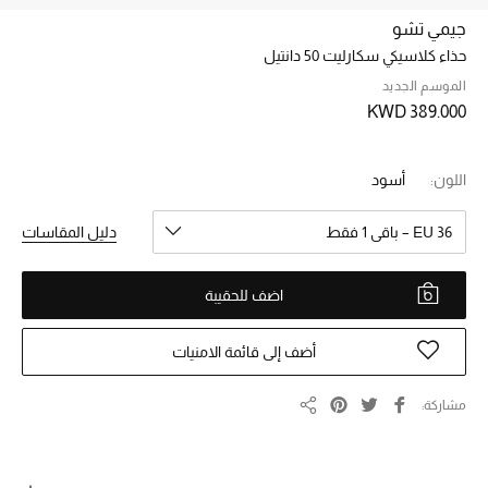
جيمي تشو
حذاء كلاسيكي سكارليت 50 دانتيل
خصم حتى 70%
تسوقوا الآن
الموسم الجديد
KWD 389.000
ما وصلنا حديثاً
اللون:
أسود
ما وصلنا حديثاً
EU 36 – باقي 1 فقط
دليل المقاسات
الموسم الجديد
اضف للحقيبة
النساء
أضف إلى قائمة الامنيات
الحقائب النسائية
مشاركة
مشاركة
أحذية النسائية