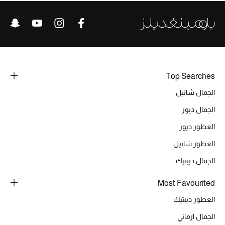
تشكيلة الأعراس
حقائب وأحذية متطابقة
هدايا للنساء
Top Searches
ركن الفخامة
الجمال شانيل
جميع الملابس النسائية
الجمال ديور
جميع الأحذية النسائية
العطور ديور
العطور شانيل
جميع الحقائب النسائية
الجمال ديبتيك
جميع الإكسسورات النسائية
Most Favourited
العطور ديبتيك
موضة نسائية
الجمال ارماني
تسوقوا للنساء