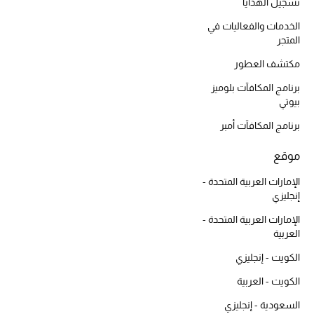
تسجيل الهدايا
أحذية مختارة
الخدمات والفعاليات في
تسوقوا الأحذية
المتجر
مكتشف العطور
الجمال
برنامج المكافآت بلوميز
بيوتي
خصومات
برنامج المكافآت أمبر
موقع
جميع مستحضرات الجمال
الإمارات العربية المتحدة -
الجديد في عالم الجمال
إنجليزي
الإمارات العربية المتحدة -
الأكثر مبيعاً
العربية
الكويت - إنجليزي
العطور
الكويت - العربية
مكتشف العطور
السعودية - إنجليزي