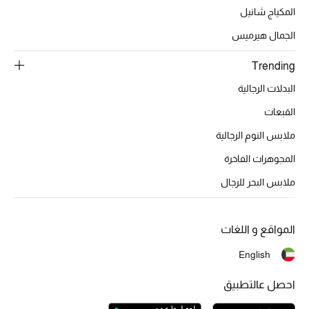
المكياج شانيل
الجمال هيرميس
الحقائب
Trending
البدلات الرجالية
الموسم الجديد
القبعات
الحقائب النسائية
ملابس النوم الرجالية
دليل ملتزمات الحقائب
المجوهرات الفاخرة
ملابس البحر للرجال
حقائب رجالية
حقائب الأطفال
المواقع و اللغات
أبرز المصممين
English
احصل عالتطبيق