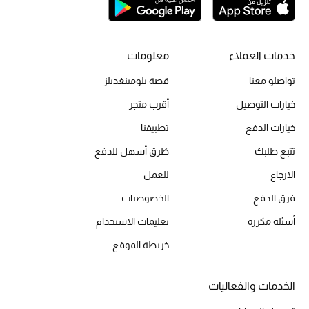
أبرز الحقائب
تسوقوا الحقائب
خدمات العملاء
معلومات
الأحذية
تواصلو معنا
قصة بلومينغديلز
خيارات التوصيل
أقرب متجر
الموسم الجديد
خيارات الدفع
تطبيقنا
أحذية النسائية
تتبع طلبك
طُرق أسهل للدفع
تشكيلة الأحذية
الارجاع
للعمل
فرق الدفع
الخصوصيات
الأحذية الرجالية
أسئلة مكررة
تعليمات الاستخدام
أحذية للأطفال
خريطة الموقع
أبرز المصممين
الخدمات والفعاليات