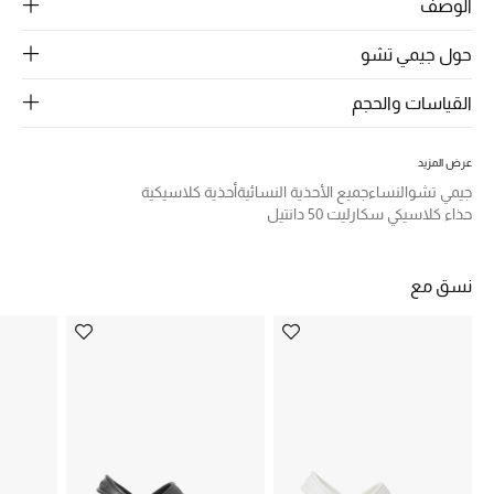
الرجال
الوصف
حول جيمي تشو
الجمال
القياسات والحجم
الأطفال
مستلزمات المنزل
عرض المزيد
جيمي تشو
النساء
جميع الأحذية النسائية
أحذية كلاسيكية
المجوهرات
حذاء كلاسيكي سكارليت 50 دانتيل
نسق مع
جديد لدينا
نسوقوا أحدث ما وصلنا
النساء
عرض جميع المنتجات