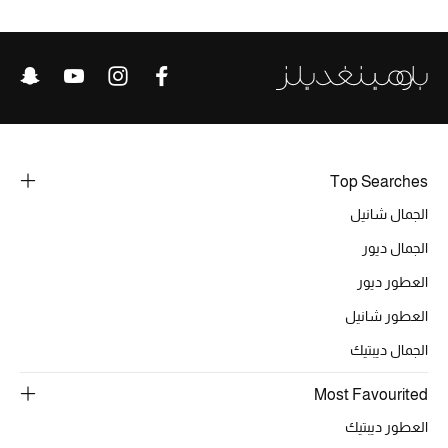
خصومات
ما وصلنا حديثاً
الموسم الجديد
ركن أناقة المنتجعات
Top Searches
الجمال شانيل
حصريًا عبر الإنترنت
الجمال ديور
جميع إصدارتنا النسائية
العطور ديور
تشكيلة المناسبات للنساء
العطور شانيل
الجمال ديبتيك
الحب للمحلي
Most Favourited
الملابس الرياضية النسائية
العطور ديبتيك