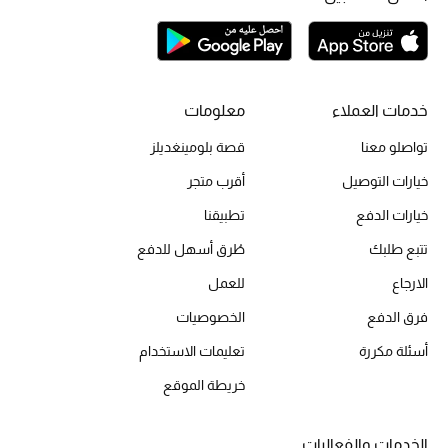
الحقائب
خدمات العملاء
معلومات
الموسم الجديد
تواصلو معنا
قصة بلومينغديلز
الحقائب النسائية
خيارات التوصيل
أقرب متجر
خيارات الدفع
تطبيقنا
دليل ملتزمات الحقائب
تتبع طلبك
طُرق أسهل للدفع
حقائب رجالية
الارجاع
للعمل
فرق الدفع
الخصوصيات
حقائب الأطفال
أسئلة مكررة
تعليمات الاستخدام
أبرز المصممين
خريطة الموقع
الخدمات والفعاليات