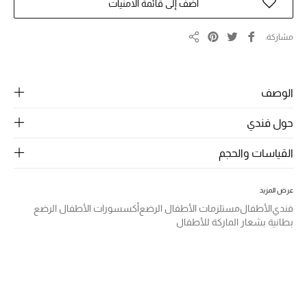
الرجال
أضف إلى قائمة الامنيات
الجمال
مشاركة
مشاركة
الأطفال
الوصف
مستلزمات المنزل
حول فندي
المجوهرات
القياسات والحجم
جديد لدينا
عرض المزيد
نسوقوا أحدث ما وصلنا
فندي
الأطفال
مستلزمات الأطفال الرضع
أكسسورات الأطفال الرضع
بطانية بشعار الماركة للأطفال
النساء
عرض جميع المنتجات