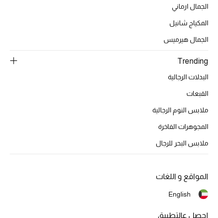
تشكيلة الأعراس
الجمال ارماني
المكياج شانيل
حقائب وأحذية متطابقة
الجمال هيرميس
هدايا للنساء
Trending
ركن الفخامة
البدلات الرجالية
القبعات
جميع الملابس النسائية
ملابس النوم الرجالية
جميع الأحذية النسائية
المجوهرات الفاخرة
ملابس البحر للرجال
جميع الحقائب النسائية
جميع الإكسسورات النسائية
المواقع و اللغات
English
موضة نسائية
احصل عالتطبيق
تسوقوا للنساء