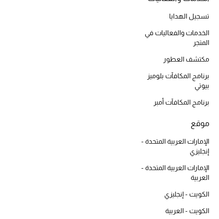
أبرز الحقائب
تسوقوا الحقائب
تسجيل الهدايا
الخدمات والفعاليات في
المتجر
الأحذية
مكتشف العطور
الموسم الجديد
برنامج المكافآت بلوميز
بيوتي
أحذية النسائية
برنامج المكافآت أمبر
تشكيلة الأحذية
موقع
الإمارات العربية المتحدة -
الأحذية الرجالية
إنجليزي
الإمارات العربية المتحدة -
أحذية للأطفال
العربية
أبرز المصممين
الكويت - إنجليزي
الكويت - العربية