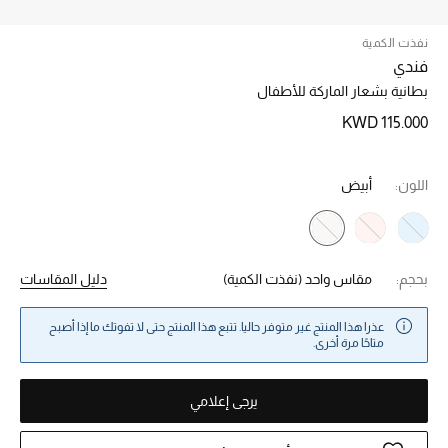
نفذت الكمية
خصم حتى 70%
فندي
تسوقوا الآن
بطانية بشعار الماركة للأطفال
KWD 115.000
ما وصلنا حديثاً
اللون:
أبيض
ما وصلنا حديثاً
الموسم الجديد
بحجم:
مقاس واحد
(نفذت الكمية)
دليل المقاسات
النساء
عذرا هذا المنتج غير متوفر حاليا. تتبع هذا المنتج حتى لا تفوتك ما إذا أصبح
متاحًا مرة أخرى.
الحقائب النسائية
أحذية النسائية
يرجى إعلامي