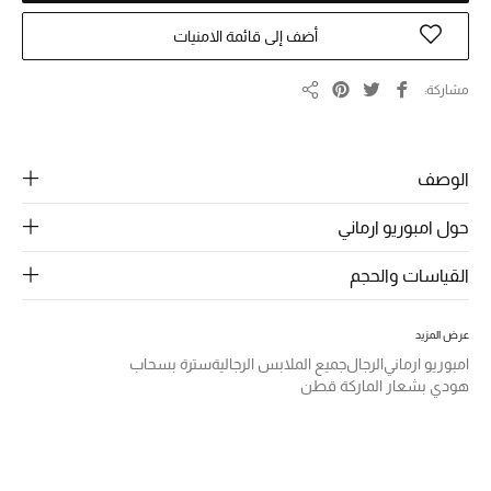
الرجال
أضف إلى قائمة الامنيات
الجمال
مشاركة
مشاركة
الأطفال
مستلزمات المنزل
الوصف
المجوهرات
حول امبوريو ارماني
القياسات والحجم
جديد لدينا
نسوقوا أحدث ما وصلنا
عرض المزيد
امبوريو ارماني
الرجال
جميع الملابس الرجالية
سترة بسحاب
هودي بشعار الماركة قطن
النساء
عرض جميع المنتجات