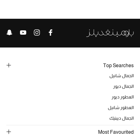
خصومات
ما وصلنا حديثاً
الموسم الجديد
ركن أناقة المنتجعات
Top Searches
حصريًا عبر الإنترنت
الجمال شانيل
جميع إصدارتنا النسائية
الجمال ديور
العطور ديور
تشكيلة المناسبات للنساء
العطور شانيل
الحب للمحلي
الجمال ديبتيك
الملابس الرياضية النسائية
Most Favourited