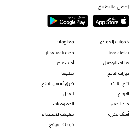
احصل عالتطبيق
الحقائب
الموسم الجديد
خدمات العملاء
معلومات
تواصلو معنا
قصة بلومينغديلز
الحقائب النسائية
خيارات التوصيل
أقرب متجر
دليل ملتزمات الحقائب
خيارات الدفع
تطبيقنا
حقائب رجالية
تتبع طلبك
طُرق أسهل للدفع
الارجاع
للعمل
حقائب الأطفال
فرق الدفع
الخصوصيات
أبرز المصممين
أسئلة مكررة
تعليمات الاستخدام
خريطة الموقع