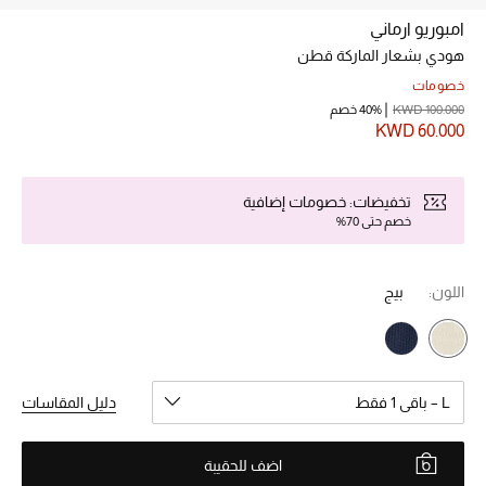
امبوريو ارماني
هودي بشعار الماركة قطن
خصم حتى 70%
تسوقوا الآن
خصومات
KWD 100.000
40% خصم
KWD 60.000
ما وصلنا حديثاً
تخفيضات: خصومات إضافية
خصم حتى 70%
ما وصلنا حديثاً
الموسم الجديد
اللون:
بيج
النساء
الحقائب النسائية
L – باقي 1 فقط
دليل المقاسات
أحذية النسائية
اضف للحقيبة