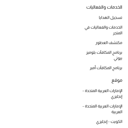
أبرز الحقائب
تسوقوا الحقائب
الخدمات والفعاليات
تسجيل الهدايا
الأحذية
الخدمات والفعاليات في
المتجر
مكتشف العطور
الموسم الجديد
برنامج المكافآت بلوميز
أحذية النسائية
بيوتي
برنامج المكافآت أمبر
تشكيلة الأحذية
موقع
الأحذية الرجالية
الإمارات العربية المتحدة -
إنجليزي
أحذية للأطفال
الإمارات العربية المتحدة -
العربية
أبرز المصممين
الكويت - إنجليزي