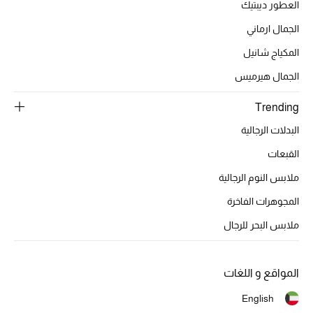
العطور ديبتيك
تشكيلة الأعراس
الجمال ارماني
حقائب وأحذية متطابقة
المكياج شانيل
هدايا للنساء
الجمال هيرميس
Trending
ركن الفخامة
البدلات الرجالية
جميع الملابس النسائية
القبعات
جميع الأحذية النسائية
ملابس النوم الرجالية
المجوهرات الفاخرة
جميع الحقائب النسائية
ملابس البحر للرجال
جميع الإكسسورات النسائية
المواقع و اللغات
موضة نسائية
English
تسوقوا للنساء