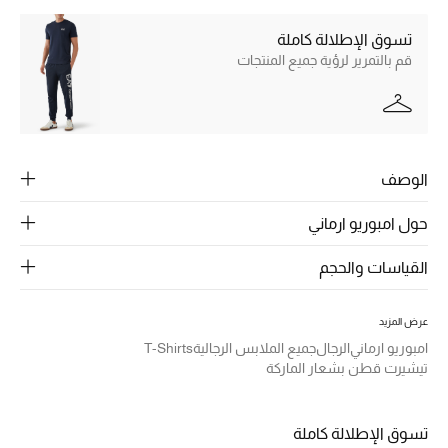
الرجال
تسوق الإطلالة كاملة
الجمال
قم بالتمرير لرؤية جميع المنتجات
الأطفال
مستلزمات المنزل
الوصف
المجوهرات
حول امبوريو ارماني
القياسات والحجم
جديد لدينا
نسوقوا أحدث ما وصلنا
عرض المزيد
امبوريو ارماني
الرجال
جميع الملابس الرجالية
T-Shirts
النساء
تيشيرت قطن بشعار الماركة
عرض جميع المنتجات
تسوق الإطلالة كاملة