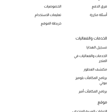
فرق الدفع
الخصوصيات
أحذية مختارة
تسوقوا الأحذية
أسئلة مكررة
تعليمات الاستخدام
خريطة الموقع
الجمال
الخدمات والفعاليات
خصومات
تسجيل الهدايا
الخدمات والفعاليات في
جميع مستحضرات الجمال
المتجر
الجديد في عالم الجمال
مكتشف العطور
برنامج المكافآت بلوميز
الأكثر مبيعاً
بيوتي
برنامج المكافآت أمبر
العطور
موقع
مكتشف العطور
الإمارات العربية المتحدة -