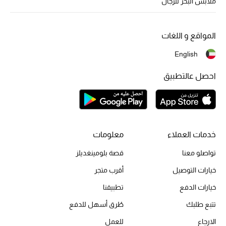
أبرز الحقائب
ملابس البحر للرجال
تسوقوا الحقائب
المواقع و اللغات
الأحذية
English
احصل عالتطبيق
الموسم الجديد
أحذية النسائية
تشكيلة الأحذية
خدمات العملاء
معلومات
الأحذية الرجالية
تواصلو معنا
قصة بلومينغديلز
خيارات التوصيل
أقرب متجر
أحذية للأطفال
خيارات الدفع
تطبيقنا
أبرز المصممين
تتبع طلبك
طُرق أسهل للدفع
الارجاع
للعمل