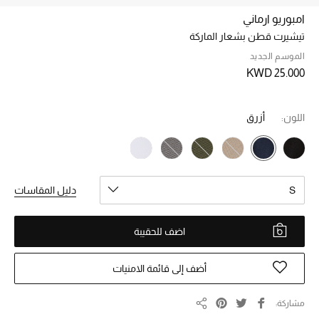
امبوريو ارماني
تيشيرت قطن بشعار الماركة
خصم حتى 70%
تسوقوا الآن
الموسم الجديد
KWD 25.000
ما وصلنا حديثاً
اللون:
أزرق
ما وصلنا حديثاً
الموسم الجديد
S
دليل المقاسات
النساء
اضف للحقيبة
الحقائب النسائية
أضف إلى قائمة الامنيات
أحذية النسائية
مشاركة
مشاركة