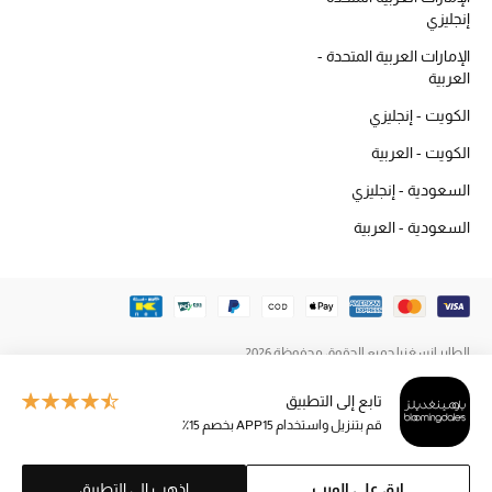
المكياج
إنجليزي
الإمارات العربية المتحدة -
العناية بالبشرة
العربية
الكويت - إنجليزي
مستحضرات العناية
الكويت - العربية
مستحضرات الاستحمام والعناية بالجسم
السعودية - إنجليزي
السعودية - العربية
العناية بالشعر
الصحة والعافية
الجمال في بلوميز
الطاير إنسغنيا جميع الحقوق محفوظة 2026
هدايا
تابع إلى التطبيق
قم بتنزيل واستخدام APP15 بخصم 15٪
دليل مستلزمات الجمال
ابق على الويب
اذهب إلى التطبيق