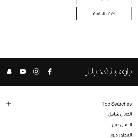
تشكيلة الأعراس
اضف للحقيبة
حقائب وأحذية متطابقة
هدايا للنساء
ركن الفخامة
جميع الملابس النسائية
جميع الأحذية النسائية
جميع الحقائب النسائية
Top Searches
جميع الإكسسورات النسائية
الجمال شانيل
الجمال ديور
موضة نسائية
العطور ديور
تسوقوا للنساء