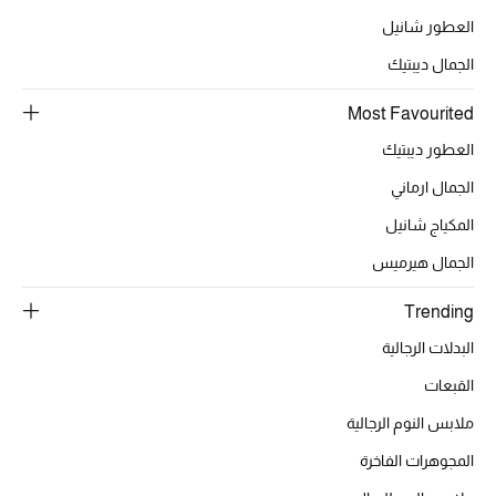
العطور شانيل
الجمال ديبتيك
الحقائب
Most Favourited
الموسم الجديد
العطور ديبتيك
الجمال ارماني
الحقائب النسائية
المكياج شانيل
دليل ملتزمات الحقائب
الجمال هيرميس
حقائب رجالية
Trending
البدلات الرجالية
حقائب الأطفال
القبعات
أبرز المصممين
ملابس النوم الرجالية
المجوهرات الفاخرة