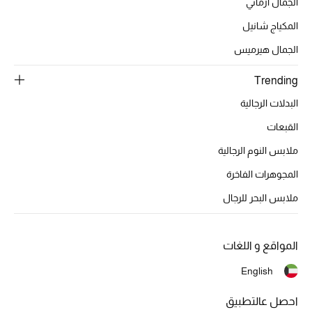
أبرز الحقائب
الجمال ارماني
تسوقوا الحقائب
المكياج شانيل
الجمال هيرميس
الأحذية
Trending
البدلات الرجالية
الموسم الجديد
القبعات
أحذية النسائية
ملابس النوم الرجالية
تشكيلة الأحذية
المجوهرات الفاخرة
ملابس البحر للرجال
الأحذية الرجالية
أحذية للأطفال
المواقع و اللغات
English
أبرز المصممين
احصل عالتطبيق