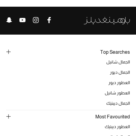
الحقائب
الموسم الجديد
Top Searches
الحقائب النسائية
الجمال شانيل
دليل ملتزمات الحقائب
الجمال ديور
العطور ديور
حقائب رجالية
العطور شانيل
حقائب الأطفال
الجمال ديبتيك
أبرز المصممين
Most Favourited
العطور ديبتيك