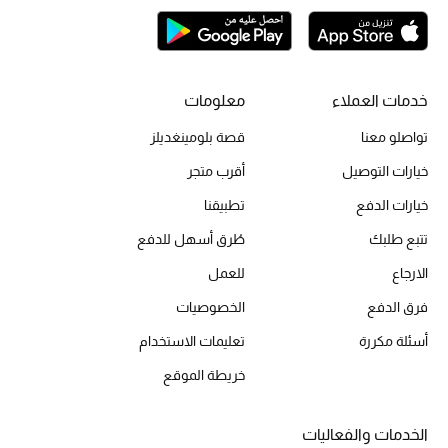
أحذية مختارة
تسوقوا الأحذية
خدمات العملاء
معلومات
الجمال
تواصلو معنا
قصة بلومينغديلز
خيارات التوصيل
أقرب متجر
خصومات
خيارات الدفع
تطبيقنا
جميع مستحضرات الجمال
تتبع طلبك
طُرق أسهل للدفع
الارجاع
الجديد في عالم الجمال
للعمل
فرق الدفع
الخصوصيات
الأكثر مبيعاً
أسئلة مكررة
تعليمات الاستخدام
العطور
خريطة الموقع
مكتشف العطور
الخدمات والفعاليات