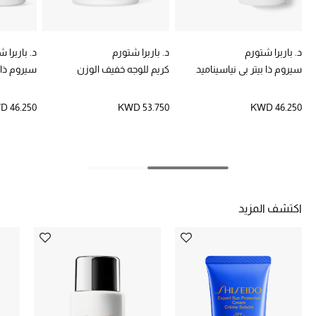
خصومات
ما وصلنا حديثاً
د. باربرا شتورم
د. باربرا شتورم
د. باربرا 
سيروم ذا بيتر بي نياسيناميد
كريم للوجه خفيف الوزن
سيروم ذا 
الموسم الجديد
D 46.250
KWD 53.750
KWD 46.250
ركن أناقة المنتجعات
حصريًا عبر الإنترنت
جميع إصدارتنا النسائية
اكتشف المزيد
تشكيلة المناسبات للنساء
الحب للمحلي
الملابس الرياضية النسائية