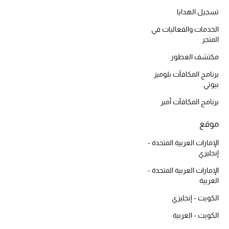
المكياج
تسجيل الهدايا
الخدمات والفعاليات في
العناية بالبشرة
المتجر
مكتشف العطور
مستحضرات العناية
برنامج المكافآت بلوميز
مستحضرات الاستحمام والعناية بالجسم
بيوتي
برنامج المكافآت أمبر
العناية بالشعر
موقع
الصحة والعافية
الإمارات العربية المتحدة -
إنجليزي
الجمال في بلوميز
الإمارات العربية المتحدة -
هدايا
العربية
الكويت - إنجليزي
دليل مستلزمات الجمال
الكويت - العربية