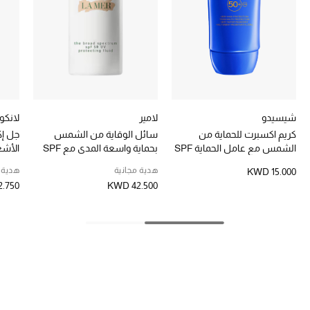
تشكيلة الأعراس
حقائب وأحذية متطابقة
هدايا للنساء
ركن الفخامة
شيسيدو
لامير
لانكو
كريم اكسبرت للحماية من
سائل الوقاية من الشمس
جل إك
جميع الملابس النسائية
الشمس مع عامل الحماية SPF
بحماية واسعة المدى مع SPF
الأشعة
50+‎‏
50
هدية مجانية
هدية 
KWD 15.000
جميع الأحذية النسائية
.750
KWD 42.500
جميع الحقائب النسائية
جميع الإكسسورات النسائية
موضة نسائية
تسوقوا للنساء