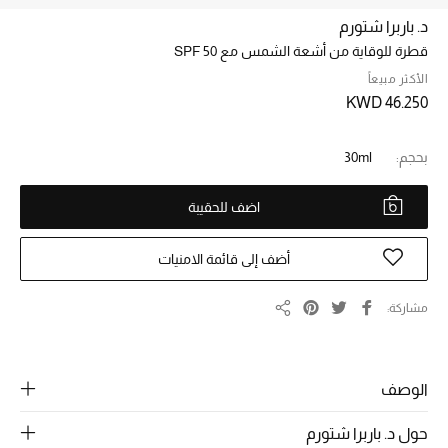
د. باربرا شتورم
قطرة للوقاية من أشعة الشمس مع SPF 50
خصم حتى 70%
تسوقوا الآن
الأكثر مبيعاً
KWD 46.250
ما وصلنا حديثاً
بحجم:
30ml
اضف للحقيبة
ما وصلنا حديثاً
الموسم الجديد
أضف إلى قائمة الامنيات
النساء
مشاركة
مشاركة
الحقائب النسائية
الوصف
أحذية النسائية
حول د. باربرا شتورم