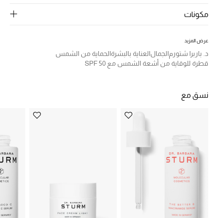
الرجال
مكونات
الجمال
عرض المزيد
الأطفال
د. باربرا شتورم
الجمال
العناية بالبشرة
الحماية من الشمس
قطرة للوقاية من أشعة الشمس مع SPF 50
مستلزمات المنزل
المجوهرات
نسق مع
جديد لدينا
نسوقوا أحدث ما وصلنا
النساء
عرض جميع المنتجات