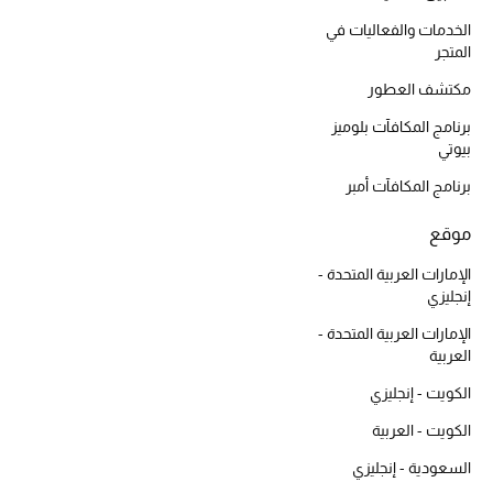
أبرز الحقائب
تسوقوا الحقائب
الخدمات والفعاليات في
المتجر
مكتشف العطور
الأحذية
برنامج المكافآت بلوميز
بيوتي
الموسم الجديد
برنامج المكافآت أمبر
أحذية النسائية
موقع
تشكيلة الأحذية
الإمارات العربية المتحدة -
إنجليزي
الأحذية الرجالية
الإمارات العربية المتحدة -
العربية
أحذية للأطفال
الكويت - إنجليزي
الكويت - العربية
أبرز المصممين
السعودية - إنجليزي