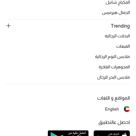
المكياج شانيل
تشكيلة الأعراس
الجمال هيرميس
حقائب وأحذية متطابقة
Trending
هدايا للنساء
البدلات الرجالية
القبعات
ركن الفخامة
ملابس النوم الرجالية
جميع الملابس النسائية
المجوهرات الفاخرة
جميع الأحذية النسائية
ملابس البحر للرجال
جميع الحقائب النسائية
المواقع و اللغات
جميع الإكسسورات النسائية
English
احصل عالتطبيق
موضة نسائية
تسوقوا للنساء