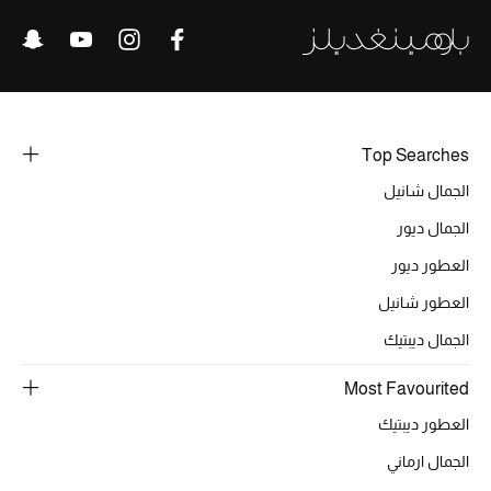
خصومات
ما وصلنا حديثاً
الموسم الجديد
Top Searches
ركن أناقة المنتجعات
الجمال شانيل
الجمال ديور
حصريًا عبر الإنترنت
العطور ديور
جميع إصدارتنا النسائية
العطور شانيل
الجمال ديبتيك
تشكيلة المناسبات للنساء
Most Favourited
الحب للمحلي
العطور ديبتيك
الملابس الرياضية النسائية
الجمال ارماني