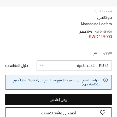
نفذت الكمية
خصم حتى 70%
دوكالس
تسوقوا الآن
Mocassino Loafers
KWD 185.000
30% خصم
KWD 129.000
ما وصلنا حديثاً
اللون:
بيج
ما وصلنا حديثاً
EU 42 – نفذت الكمية
دليل المقاسات
الموسم الجديد
النساء
عذرا هذا المنتج غير متوفر حاليا. تتبع هذا المنتج حتى لا تفوتك ما إذا أصبح
متاحًا مرة أخرى.
الحقائب النسائية
يرجى إعلامي
أحذية النسائية
أضف إلى قائمة الامنيات