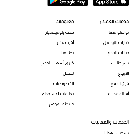
الحقائب
خدمات العملاء
معلومات
تواصلو معنا
قصة بلومينغديلز
الموسم الجديد
خيارات التوصيل
أقرب متجر
خيارات الدفع
تطبيقنا
الحقائب النسائية
تتبع طلبك
طُرق أسهل للدفع
دليل ملتزمات الحقائب
الارجاع
للعمل
حقائب رجالية
فرق الدفع
الخصوصيات
أسئلة مكررة
تعليمات الاستخدام
حقائب الأطفال
خريطة الموقع
أبرز المصممين
الخدمات والفعاليات
تسجيل الهدايا