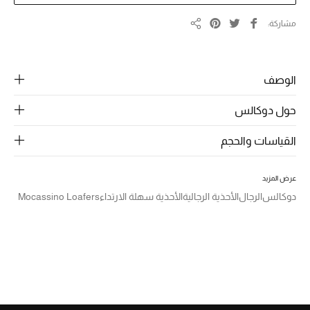
الرجال
مشاركة
مشاركة
الجمال
الأطفال
الوصف
مستلزمات المنزل
حول دوكالس
المجوهرات
القياسات والحجم
عرض المزيد
جديد لدينا
دوكالس
الرجال
الأحذية الرجالية
الأحذية سهلة الارتداء
Mocassino Loafers
نسوقوا أحدث ما وصلنا
النساء
عرض جميع المنتجات