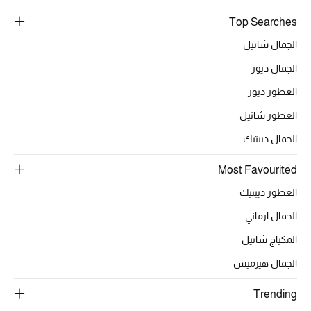
خصومات
Top Searches
الجمال شانيل
ما وصلنا حديثاً
الجمال ديور
الموسم الجديد
العطور ديور
العطور شانيل
ركن أناقة المنتجعات
الجمال ديبتيك
حصريًا عبر الإنترنت
Most Favourited
جميع إصدارتنا النسائية
العطور ديبتيك
الجمال ارماني
تشكيلة المناسبات للنساء
المكياج شانيل
الحب للمحلي
الجمال هيرميس
الملابس الرياضية النسائية
Trending