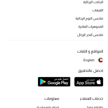
البدلات الرجالية
تشكيلة الأعراس
القبعات
حقائب وأحذية متطابقة
ملابس النوم الرجالية
هدايا للنساء
المجوهرات الفاخرة
ملابس البحر للرجال
ركن الفخامة
جميع الملابس النسائية
المواقع و اللغات
English
جميع الأحذية النسائية
احصل عالتطبيق
جميع الحقائب النسائية
جميع الإكسسورات النسائية
خدمات العملاء
معلومات
موضة نسائية
تواصلو معنا
قصة بلومينغديلز
تسوقوا للنساء