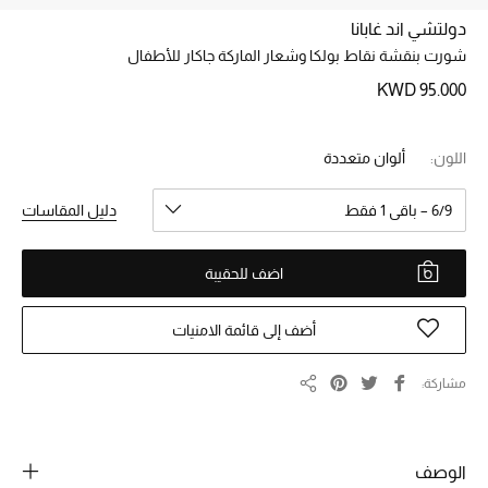
دولتشي اند غابانا
شورت بنقشة نقاط بولكا وشعار الماركة جاكار للأطفال
خصم حتى 70%
تسوقوا الآن
KWD 95.000
اللون:
ألوان متعددة
ما وصلنا حديثاً
6/9 – باقي 1 فقط
دليل المقاسات
ما وصلنا حديثاً
اضف للحقيبة
الموسم الجديد
أضف إلى قائمة الامنيات
النساء
الحقائب النسائية
مشاركة
مشاركة
أحذية النسائية
الوصف