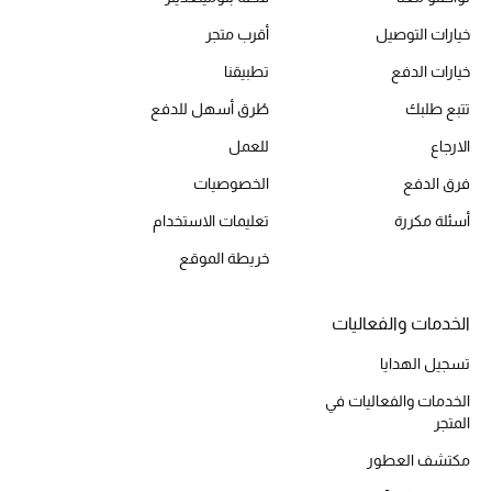
خيارات التوصيل
أقرب متجر
خيارات الدفع
تطبيقنا
الحقائب
تتبع طلبك
طُرق أسهل للدفع
الموسم الجديد
الارجاع
للعمل
فرق الدفع
الخصوصيات
الحقائب النسائية
أسئلة مكررة
تعليمات الاستخدام
دليل ملتزمات الحقائب
خريطة الموقع
حقائب رجالية
الخدمات والفعاليات
حقائب الأطفال
تسجيل الهدايا
الخدمات والفعاليات في
أبرز المصممين
المتجر
مكتشف العطور